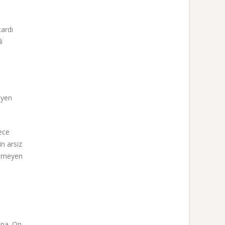
ardı
i
eyen
ece
n arsız
enmeyen
n
ana. On