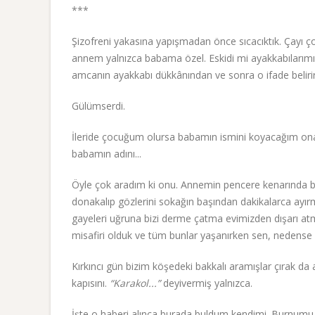
***
Şizofreni yakasına yapışmadan önce sıcacıktık. Çayı 
annem yalnızca babama özel. Eskidi mi ayakkabılarımız 
amcanın ayakkabı dükkânından ve sonra o ifade belirir
Gülümserdi.
İleride çocuğum olursa babamın ismini koyacağım ona 
babamın adını...
Öyle çok aradım ki onu. Annemin pencere kenarında b
donakalıp gözlerini sokağın başından dakikalarca ayır
gayeleri uğruna bizi derme çatma evimizden dışarı atm
misafiri olduk ve tüm bunlar yaşanırken sen, nedens
Kırkıncı gün bizim köşedeki bakkalı aramışlar çırak da 
kapısını.
“Karakol...”
deyivermiş yalnızca.
İşte o haberi alınca burada buldum kendimi. Burnumu