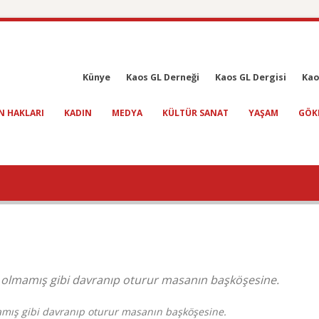
Künye
Kaos GL Derneği
Kaos GL Dergisi
Kao
N HAKLARI
KADIN
MEDYA
KÜLTÜR SANAT
YAŞAM
GÖK
şey olmamış gibi davranıp oturur masanın başköşesine.
mamış gibi davranıp oturur masanın başköşesine.