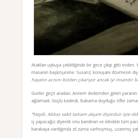
Atakları uykuya çekildiğinde bir gece çıkıp gitti evden.
masanın başköşesine. Susarız; konuşanı dövmesin diye.
hayatın acısını bizden çıkarıyor ancak iyi insandır
Günler geçti aradan. Annem dedemden gelen paranın sakla
ağlamadı. Güçlü kadındı. Babama duyduğu öfke zama
“
Haydi, Abbas vakit tamam akşam diyordun işte ol
iş yapacağız diyerek onu kandıran ve elindeki tüm para
barakaya vardığında zil zurna sarhoşmuş, uzanmış yata