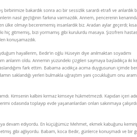
birbirimize bakardık sonra acı bir sessizlik sarardı etrafı ve anlardık
ünlerin nasıl geçtiğinin farkına varmazdık. Annem, pencerenin kenarınd
 ülke olmayı becerememiş insanlardık biz. Aradan aylar geçerdi; kısa 
ki hiç gitmemiş, bizi yormamış gibi kurulurdu masaya. Şizofreni hastas
zden konuşamazdık.
yduğum hayallerim, Bedir'in oğlu Hüseyin diye anılmaktan soyadımı
 anlarım oldu. Annemin yüzündeki çizgileri saymaya başladıkça iki k
 paslandığımı fark ettim. Babama acıdıkça acıma duygusunun içimde ben
adamın saklandığı yerleri bulmakla uğraştım yani çocukluğum onu aram
r adamdı. Kimsenin kalbini kırmaz kimseye hükmetmezdi. Kapıdan içeri adı
rimi odasında toplayıp evde yaşananlardan onları sakınmaya çalışırdı
maya devam ediyordu. En küçüğümüz Mehmet, ekmek kabuğunu kemiri
etmiş gibi ağlıyordu. Babam, koca Bedir, günlerce konuşmadı ve bir g