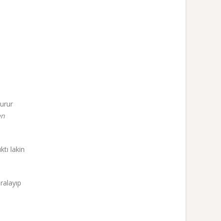
turur
en
ktı lakin
ralayıp
ı