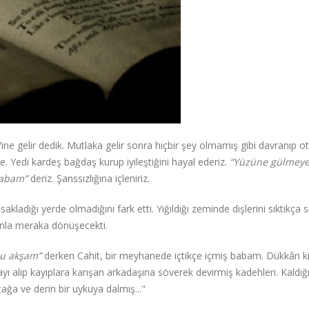
 Yine gelir dedik. Mutlaka gelir sonra hiçbir şey olmamış gibi davranıp o
 Yedi kardeş bağdaş kurup iyileştiğini hayal ederiz.
“Yüzüne gülmey
 babam”
deriz. Şanssızlığına içleniriz.
dığı yerde olmadığını fark etti. Yığıldığı zeminde dişlerini sıktıkça sı
nla meraka dönüşecekti.
du akşam”
derken Cahit, bir meyhanede içtikçe içmiş babam. Dükkân ki
yı alıp kayıplara karışan arkadaşına söverek devirmiş kadehleri. Kaldığ
ğa ve derin bir uykuya dalmış..."