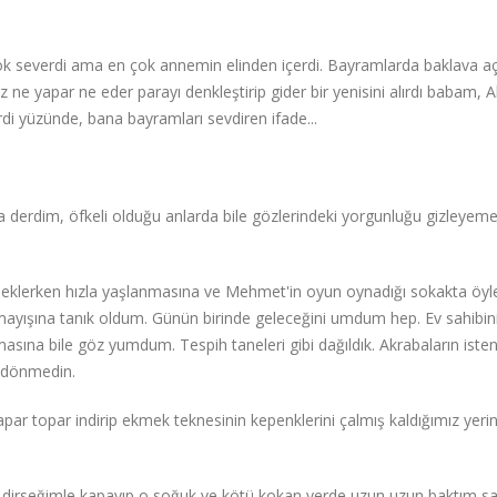
çok severdi ama en çok annemin elinden içerdi. Bayramlarda baklava aç
ne yapar ne eder parayı denkleştirip gider bir yenisini alırdı babam, Al
di yüzünde, bana bayramları sevdiren ifade...
derdim, öfkeli olduğu anlarda bile gözlerindeki yorgunluğu gizleyem
eklerken hızla yaşlanmasına ve Mehmet'in oyun oynadığı sokakta öyl
mayışına tanık oldum. Günün birinde geleceğini umdum hep. Ev sahibini
asına bile göz yumdum. Tespih taneleri gibi dağıldık. Akrabaların ist
e dönmedin.
apar topar indirip ekmek teknesinin kepenklerini çalmış kaldığımız yeri
 dirseğimle kapayıp o soğuk ve kötü kokan yerde uzun uzun baktım s