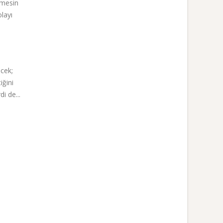
nmesin
layı
cek;
iğini
i de...