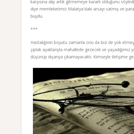
karşısına alıp artık gitmemeye kararlı olduğunu söyled
diye memleketimiz Malatya'daki arsayı satmış ve par
buydu.
***
Hastalığının boyutu zamanla onu da bizi de yok etmey
çıplak ayaklarıyla mahallede gezecek ve yaşadığımız yer
düşünüp dışarıya çıkamayacaktı. Kimseyle iletişime geç