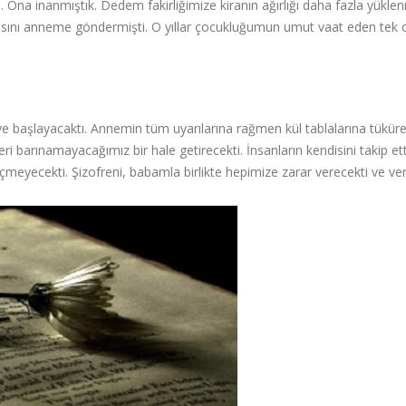
i. Ona inanmıştık. Dedem fakirliğimize kiranın ağırlığı daha fazla yükle
asını anneme göndermişti. O yıllar çocukluğumun umut vaat eden tek o
e başlayacaktı. Annemin tüm uyarılarına rağmen kül tablalarına tüküre
i barınamayacağımız bir hale getirecekti. İnsanların kendisini takip ett
meyecekti. Şizofreni, babamla birlikte hepimize zarar verecekti ve verd