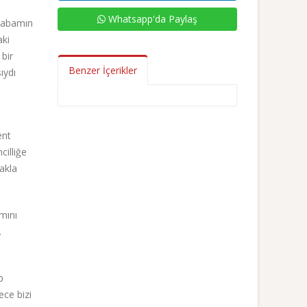
Whatsapp'da Paylaş
 babamın
aki
bir
Benzer İçerikler
ıydı
ent
cilliğe
akla
mını
.
p
ece bizi