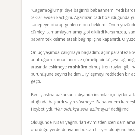
“Çağam(oğlum)!” diye bağırırdı babaannem. Yedi kardeş 
tekrar evden kaçtığını. Ağzımızın tadı bozulduğunda g
kanepeye oturup günlerce onu beklerdi. Onun yüzünden
cümleyi tamamlayamamış gibi dikilirdi karşımızda, san
babam tek kelime etsek bağırıp içine kapanırdı. O yü
On üç yaşımda çalışmaya başladım; açılır parantez ko
unuttuğum zamanlarım ve çömelip bir köşeye ağladığım
arasında eskimeye
mahkûm
olmuş tren rayları gibi
bürünüşüne seyirci kaldım… İyileşmeyi reddeden bir 
geçti.
Bedir, aslına bakarsanız dışarıda insanlar için iyi bi
attığında başlardı sayıp sövmeye. Babaannem kardeşle
Heybetliydi.
“Var oldukça asla ezilmeyiz”
dediğimdi.
Öldüğünde Nisan yağmurları evimizden içeri damla
oturduğu yerde dünyanın boktan bir yer olduğunu hiss