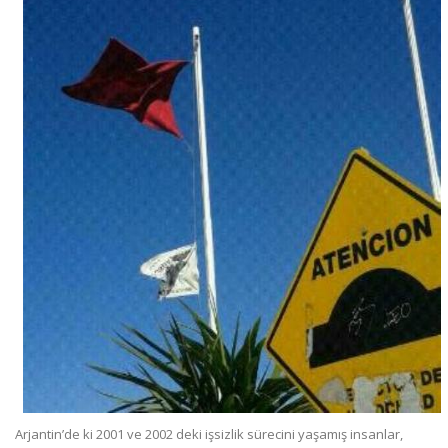
Arjantin’de ki 2001 ve 2002 deki işsizlik sürecini yaşamış insanlar,