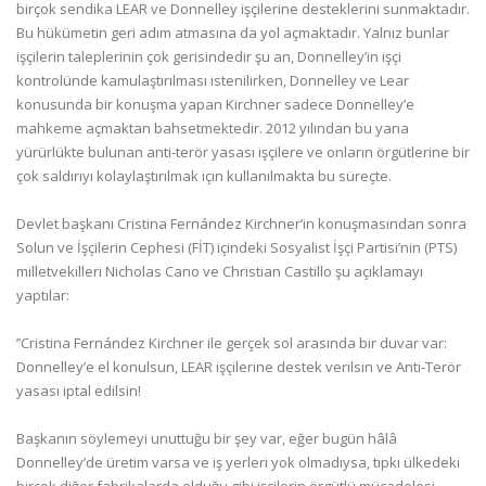
birçok sendika LEAR ve Donnelley işçilerine desteklerini sunmaktadır.
Bu hükümetin geri adım atmasına da yol açmaktadır. Yalnız bunlar
işçilerin taleplerinin çok gerisindedir şu an, Donnelley’in işçi
kontrolünde kamulaştırılması istenilirken, Donnelley ve Lear
konusunda bir konuşma yapan Kirchner sadece Donnelley’e
mahkeme açmaktan bahsetmektedir. 2012 yılından bu yana
yürürlükte bulunan anti-terör yasası işçilere ve onların örgütlerine bir
çok saldırıyı kolaylaştırılmak için kullanılmakta bu süreçte.
Devlet başkanı Cristina Fernández Kirchner’in konuşmasından sonra
Solun ve İşçilerin Cephesi (FİT) içindeki Sosyalist İşçi Partisi’nin (PTS)
milletvekilleri Nicholas Cano ve Christian Castillo şu açıklamayı
yaptılar:
’’Cristina Fernández Kirchner ile gerçek sol arasında bir duvar var:
Donnelley’e el konulsun, LEAR işçilerine destek verilsin ve Anti-Terör
yasası iptal edilsin!
Başkanın söylemeyi unuttuğu bir şey var, eğer bugün hâlâ
Donnelley’de üretim varsa ve iş yerleri yok olmadıysa, tıpkı ülkedeki