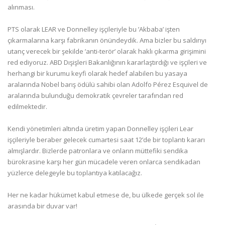
alınması.
PTS olarak LEAR ve Donnelley işçileriyle bu ’Akbaba’ işten
çıkarmalarına karşı fabrikanın önündeydik. Ama bizler bu saldırıyı
utanç verecek bir şekilde ’anti-terör’ olarak haklı çıkarma girişimini
red ediyoruz. ABD Dışişleri Bakanlığının kararlaştırdığı ve işçileri ve
herhangi bir kurumu keyfi olarak hedef alabilen bu yasaya
aralarında Nobel barış ödülü sahibi olan Adolfo Pérez Esquivel de
aralarında bulunduğu demokratik çevreler tarafından red
edilmektedir.
Kendi yönetimleri altında üretim yapan Donnelley işçileri Lear
işçileriyle beraber gelecek cumartesi saat 12’de bir toplantı kararı
almışlardır. Bizlerde patronlara ve onların müttefiki sendika
bürokrasine karşı her gün mücadele veren onlarca sendikadan
yüzlerce delegeyle bu toplantıya katılacağız.
Her ne kadar hükümet kabul etmese de, bu ülkede gerçek sol ile
arasında bir duvar var!