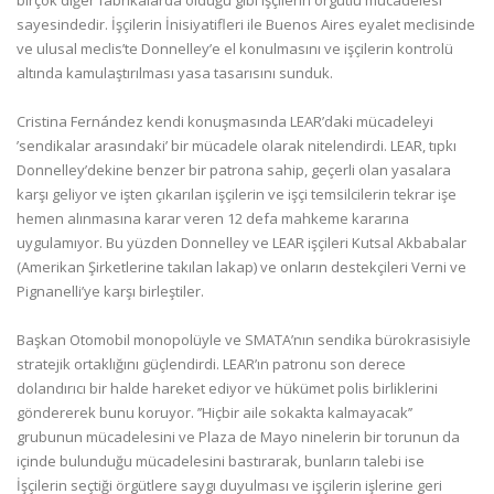
birçok diğer fabrikalarda olduğu gibi işçilerin örgütlü mücadelesi
sayesindedir. İşçilerin İnisiyatifleri ile Buenos Aires eyalet meclisinde
ve ulusal meclis’te Donnelley’e el konulmasını ve işçilerin kontrolü
altında kamulaştırılması yasa tasarısını sunduk.
Cristina Fernández kendi konuşmasında LEAR’daki mücadeleyi
’sendikalar arasındaki’ bir mücadele olarak nitelendirdi. LEAR, tıpkı
Donnelley’dekine benzer bir patrona sahip, geçerli olan yasalara
karşı geliyor ve işten çıkarılan işçilerin ve işçi temsilcilerin tekrar işe
hemen alınmasına karar veren 12 defa mahkeme kararına
uygulamıyor. Bu yüzden Donnelley ve LEAR işçileri Kutsal Akbabalar
(Amerikan Şirketlerine takılan lakap) ve onların destekçileri Verni ve
Pignanelli’ye karşı birleştiler.
Başkan Otomobil monopolüyle ve SMATA’nın sendika bürokrasisiyle
stratejik ortaklığını güçlendirdi. LEAR’ın patronu son derece
dolandırıcı bir halde hareket ediyor ve hükümet polis birliklerini
göndererek bunu koruyor. ’’Hiçbir aile sokakta kalmayacak’’
grubunun mücadelesini ve Plaza de Mayo ninelerin bir torunun da
içinde bulunduğu mücadelesini bastırarak, bunların talebi ise
İşçilerin seçtiği örgütlere saygı duyulması ve işçilerin işlerine geri