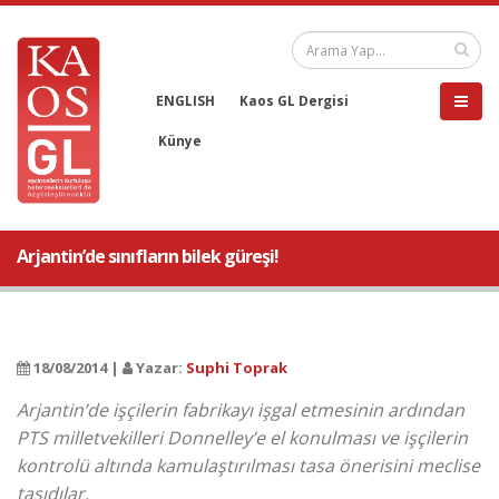
ENGLISH
Kaos GL Dergisi
Künye
Arjantin’de sınıfların bilek güreşi!
18/08/2014 |
Yazar:
Suphi Toprak
Arjantin’de işçilerin fabrikayı işgal etmesinin ardından
PTS milletvekilleri Donnelley’e el konulması ve işçilerin
kontrolü altında kamulaştırılması tasa önerisini meclise
taşıdılar.