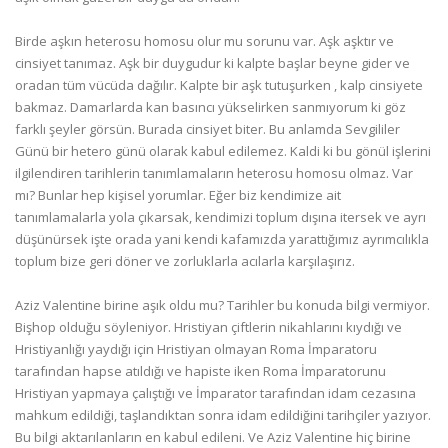
Birde aşkın heterosu homosu olur mu sorunu var. Aşk aşktır ve
cinsiyet tanımaz. Aşk bir duygudur ki kalpte başlar beyne gider ve
oradan tüm vücüda dağılır. Kalpte bir aşk tutuşurken , kalp cinsiyete
bakmaz. Damarlarda kan basıncı yükselirken sanmıyorum ki göz
farklı şeyler görsün. Burada cinsiyet biter. Bu anlamda Sevgililer
Günü bir hetero günü olarak kabul edilemez. Kaldi ki bu gönül işlerini
ilgilendiren tarihlerin tanımlamaların heterosu homosu olmaz. Var
mı? Bunlar hep kişisel yorumlar. Eğer biz kendimize ait
tanımlamalarla yola çıkarsak, kendimizi toplum dışına itersek ve ayrı
düşünürsek işte orada yani kendi kafamızda yarattığımız ayrımcılıkla
toplum bize geri döner ve zorluklarla acılarla karşılaşırız.
Aziz Valentine birine aşık oldu mu? Tarihler bu konuda bilgi vermiyor.
Bişhop olduğu söyleniyor. Hristiyan çiftlerin nikahlarını kıydığı ve
Hristiyanlığı yaydığı için Hristiyan olmayan Roma İmparatoru
tarafından hapse atıldığı ve hapiste iken Roma İmparatorunu
Hristiyan yapmaya çalıştığı ve İmparator tarafından idam cezasına
mahkum edildiği, taşlandıktan sonra idam edildiğini tarihçiler yazıyor.
Bu bilgi aktarılanların en kabul edileni. Ve Aziz Valentine hiç birine