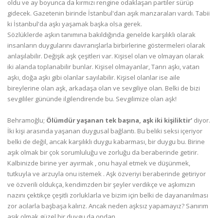
oldu ve ay boyunca da kırmızı rengine odaklaşan partiler sürüp
gidecek. Gazetenin birinde İstanbul'dan aşık manzaraları vardı. Tabii
ki İstanbul'da aşkı yaşamak başka olsa gerek.
Sözlüklerde aşkın tanımına bakıldığında genelde karşılıklı olarak
insanların duygularını davranışlarla birbirlerine göstermeleri olarak
anlaşılabilir. Değişik aşk çeşitleri var. Kişisel olan ve olmayan olarak
iki alanda toplanabilir bunlar. Kişisel olmayanlar, Tanrı aşkı, vatan
aşkı, doğa aşkı gibi olanlar sayılabilir. Kişisel olanlar ise aile
bireylerine olan aşk, arkadaşa olan ve sevgiliye olan. Belki de bizi
sevgililer gününde ilgilendirende bu. Sevgilimize olan aşk!
Behramoğlu;
Ölümdür yaşanan tek başına, aşk iki kişiliktir’
diyor.
İki kişi arasında yaşanan duygusal bağlantı. Bu beliki seksi içeriyor
belki de değil, ancak karşılıklı duygu kabarması, bir duygu bu. Birine
aşık olmak bir çok sorumluluğu ve zorluğu da beraberinde getirir.
Kalbinizde birine yer ayırmak , onu hayal etmek ve düşünmek,
tutkuyla ve arzuyla onu istemek . Aşk özveriyi beraberinde getiriyor
ve özverili oldukça, kendimzden bir şeyler verdikçe ve aşkımızın
nazını çektikçe çeşitli zorluklarla ve bizim için belki de dayananılması
zor acılarla başbaşa kalırız. Ancak neden aşksız yapamayız? Sanırım
aşık olmak güzel bir duygu da ondan.