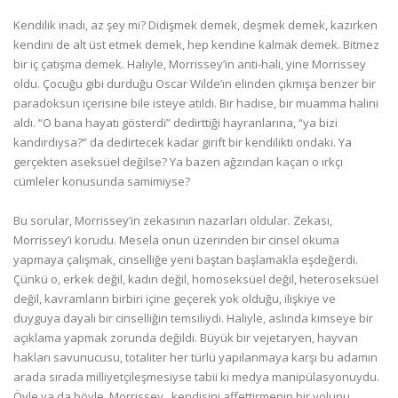
Kendilik inadı, az şey mi? Didişmek demek, deşmek demek, kazırken
kendini de alt üst etmek demek, hep kendine kalmak demek. Bitmez
bir iç çatışma demek. Haliyle, Morrissey’in anti-hali, yine Morrissey
oldu. Çocuğu gibi durduğu Oscar Wilde’ın elinden çıkmışa benzer bir
paradoksun içerisine bile isteye atıldı. Bir hadise, bir muamma halini
aldı. “O bana hayatı gösterdi” dedirttiği hayranlarına, “ya bizi
kandırdıysa?” da dedirtecek kadar girift bir kendilikti ondaki. Ya
gerçekten aseksüel değilse? Ya bazen ağzından kaçan o ırkçı
cümleler konusunda samimiyse?
Bu sorular, Morrissey’in zekasının nazarları oldular. Zekası,
Morrissey’i korudu. Mesela onun üzerinden bir cinsel okuma
yapmaya çalışmak, cinselliğe yeni baştan başlamakla eşdeğerdi.
Çünkü o, erkek değil, kadın değil, homoseksüel değil, heteroseksüel
değil, kavramların birbiri içine geçerek yok olduğu, ilişkiye ve
duyguya dayalı bir cinselliğin temsiliydi. Haliyle, aslında kimseye bir
açıklama yapmak zorunda değildi. Büyük bir vejetaryen, hayvan
hakları savunucusu, totaliter her türlü yapılanmaya karşı bu adamın
arada sırada milliyetçileşmesiyse tabii ki medya manipülasyonuydu.
Öyle ya da böyle, Morrissey, kendisini affettirmenin bir yolunu