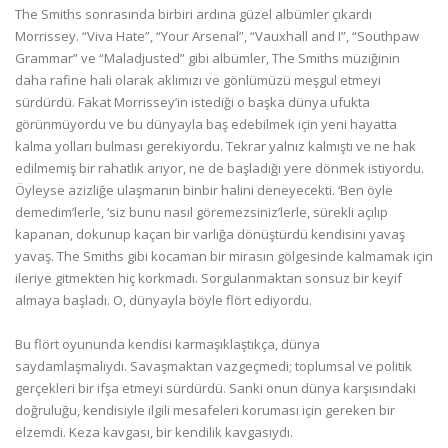
The Smiths sonrasında birbiri ardına güzel albümler çıkardı
Morrissey. “Viva Hate”, “Your Arsenal”, “Vauxhall and I”, “Southpaw
Grammar” ve “Maladjusted” gibi albümler, The Smiths müziğinin
daha rafine hali olarak aklımızı ve gönlümüzü meşgul etmeyi
sürdürdü. Fakat Morrissey’in istediği o başka dünya ufukta
görünmüyordu ve bu dünyayla baş edebilmek için yeni hayatta
kalma yolları bulması gerekiyordu. Tekrar yalnız kalmıştı ve ne hak
edilmemiş bir rahatlık arıyor, ne de başladığı yere dönmek istiyordu.
Öyleyse azizliğe ulaşmanın binbir halini deneyecekti. ‘Ben öyle
demedim’lerle, ‘siz bunu nasıl göremezsiniz’lerle, sürekli açılıp
kapanan, dokunup kaçan bir varlığa dönüştürdü kendisini yavaş
yavaş. The Smiths gibi kocaman bir mirasın gölgesinde kalmamak için
ileriye gitmekten hiç korkmadı. Sorgulanmaktan sonsuz bir keyif
almaya başladı. O, dünyayla böyle flört ediyordu.
Bu flört oyununda kendisi karmaşıklaştıkça, dünya
saydamlaşmalıydı. Savaşmaktan vazgeçmedi; toplumsal ve politik
gerçekleri bir ifşa etmeyi sürdürdü. Sanki onun dünya karşısındaki
doğruluğu, kendisiyle ilgili mesafeleri koruması için gereken bir
elzemdi. Keza kavgası, bir kendilik kavgasıydı.