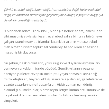
Çünkü o, erkek değil, kadın değil, homoseksüel değil, heteroseksüel
değil, kavramların birbiri içine geçerek yok olduğu, ilişkiye ve duyguya
dayalı bir cinselliğin temsiliydi.
O bir bebek-adam. Biricik idolü, bir başka bebek-adam, James Dean
gibi, masumiyetiyle sivrileşen, ezel ebed yalnız bir ruhla büyümeye
çalışan. Manchester’da İrlandalı katolik bir ailenin mutsuz evladı,
iflah olmaz bir ıssız, toplumsal cendereyi ta çocukken ensesinde
hissetmiş bir duygusal.
Gri şehrin, baskıcı okulların, yoksulluğun ve duygusallaşmaya izin
vermeyen erkeklerin içinde büyüdü. Gençlik yıllarının yegane
özetiyse yüzlerce cevapsız mektuptu: yayınlanmasını arzuladığı
müzik eleştirileri, hayranı olduğu isimlere aşk ilanları, gazetelere ve
gazete yazarlarına nefret sayfaları. Hiçbir zaman geri dönüş
alamadığı bu mektuplar, Morrissey’in iletişim kurma arzusunun ve de
hayal kırıklıklarının nesneleri oldular. Bir bitmez bekleyiş halinin
simgeleri.