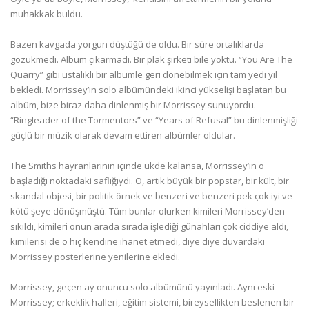
muhakkak buldu.
Bazen kavgada yorgun düştüğü de oldu. Bir süre ortalıklarda
gözükmedi. Albüm çıkarmadı. Bir plak şirketi bile yoktu. “You Are The
Quarry” gibi ustalıklı bir albümle geri dönebilmek için tam yedi yıl
bekledi. Morrissey’in solo albümündeki ikinci yükselişi başlatan bu
albüm, bize biraz daha dinlenmiş bir Morrissey sunuyordu.
“Ringleader of the Tormentors” ve “Years of Refusal” bu dinlenmişliği
güçlü bir müzik olarak devam ettiren albümler oldular.
The Smiths hayranlarının içinde ukde kalansa, Morrissey’in o
başladığı noktadaki saflığıydı. O, artık büyük bir popstar, bir kült, bir
skandal objesi, bir politik örnek ve benzeri ve benzeri pek çok iyi ve
kötü şeye dönüşmüştü. Tüm bunlar olurken kimileri Morrissey’den
sıkıldı, kimileri onun arada sırada işlediği günahları çok ciddiye aldı,
kimilerisi de o hiç kendine ihanet etmedi, diye diye duvardaki
Morrissey posterlerine yenilerine ekledi.
Morrissey, geçen ay onuncu solo albümünü yayınladı. Aynı eski
Morrissey; erkeklik halleri, eğitim sistemi, bireysellikten beslenen bir