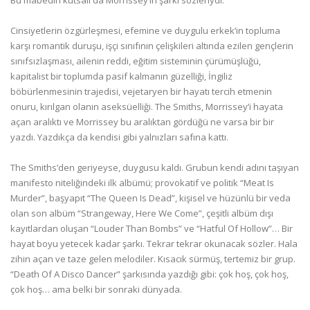
Bu mabedin kutsalı da Morrissey’in şarkı sözleriydi.
Cinsiyetlerin özgürleşmesi, efemine ve duygulu erkek’in topluma
karşı romantik duruşu, işçi sınıfının çelişkileri altında ezilen gençlerin
sınıfsızlaşması, ailenin reddi, eğitim sisteminin çürümüşlüğü,
kapitalist bir toplumda pasif kalmanın güzelliği, İngiliz
böbürlenmesinin trajedisi, vejetaryen bir hayatı tercih etmenin
onuru, kırılgan olanın aseksüelliği. The Smiths, Morrissey’i hayata
açan aralıktı ve Morrissey bu aralıktan gördüğü ne varsa bir bir
yazdı. Yazdıkça da kendisi gibi yalnızları safına kattı.
The Smiths’den geriyeyse, duygusu kaldı. Grubun kendi adını taşıyan
manifesto niteliğindeki ilk albümü; provokatif ve politik “Meat Is
Murder”, başyapıt “The Queen Is Dead”, kişisel ve hüzünlü bir veda
olan son albüm “Strangeway, Here We Come”, çeşitli albüm dışı
kayıtlardan oluşan “Louder Than Bombs” ve “Hatful Of Hollow”… Bir
hayat boyu yetecek kadar şarkı. Tekrar tekrar okunacak sözler. Hala
zihin açan ve taze gelen melodiler. Kısacık sürmüş, tertemiz bir grup.
“Death Of A Disco Dancer” şarkısında yazdığı gibi: çok hoş, çok hoş,
çok hoş… ama belki bir sonraki dünyada.