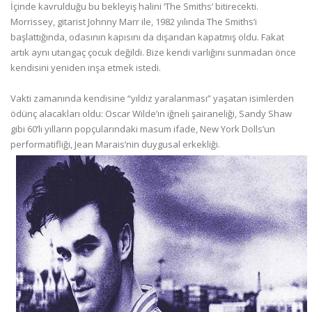
İçinde kavrulduğu bu bekleyiş halini ‘The Smiths’ bitirecekti.
Morrissey, gitarist Johnny Marr ile, 1982 yılında The Smiths’i
başlattığında, odasının kapısını da dışarıdan kapatmış oldu. Fakat
artık aynı utangaç çocuk değildi. Bize kendi varlığını sunmadan önce
kendisini yeniden inşa etmek istedi.
Vakti zamanında kendisine “yıldız yaralanması” yaşatan isimlerden
ödünç alacakları oldu: Oscar Wilde’ın iğneli şairaneliği, Sandy Shaw
gibi 60’lı yılların popçularındaki masum ifade, New York Dolls’un
performatifliği, Jean Marais’nin duygusal erkekliği.