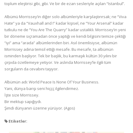
toplum eleştirisi gibi, gibi. Ve bir de ezan sesleriyle açılan “Istanbul”.
Albümü Morrissey’in diğer solo albümleriyle karşılaştırırsak; ne “Viva
Hate” ya da “Vauxhall and I” kadar kişisel, ne “Your Arsenal” kadar
tutkulu ne de “You Are The Quarry” kadar ustalıklı. Morrissey’in yeni
bir döneme sıçramadan önce yaptığı ve kendi bilgisini temize çektiği
“iyi” ama “arada” albümlerinden biri. Asıl önemlisiyse, albümün
Morrissey adına temsil ettiği mesafe. Bu mesafe, ta albümün
isminden başlıyor. Tek bir başlık, bu karmaşık kültün 30 yılını bir
çırpıda özetlemeye yetiyor. Ve aslında Morrissey’le ilgili tüm
sorguların da cevabını taşıyor.
Albümün adı: World Peace Is None Of Your Business.
Yani, dünya barışı seni hiççç ilgilendirmez.
İşte size Morrissey.
Bir mektup sapığıydı.
Şimdi dünyanın üzerine yürüyor. (Agos)
Etiketler: