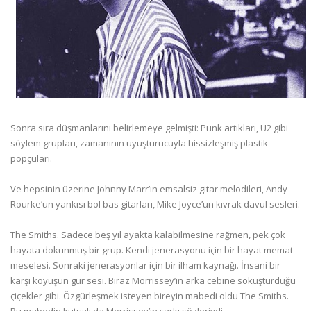
Sonra sıra düşmanlarını belirlemeye gelmişti: Punk artıkları, U2 gibi
söylem grupları, zamanının uyuşturucuyla hissizleşmiş plastik
popçuları.
Ve hepsinin üzerine Johnny Marr’ın emsalsiz gitar melodileri, Andy
Rourke’un yankısı bol bas gitarları, Mike Joyce’un kıvrak davul sesleri.
The Smiths. Sadece beş yıl ayakta kalabilmesine rağmen, pek çok
hayata dokunmuş bir grup. Kendi jenerasyonu için bir hayat memat
meselesi. Sonraki jenerasyonlar için bir ilham kaynağı. İnsani bir
karşı koyuşun gür sesi. Biraz Morrissey’in arka cebine sokuşturduğu
çiçekler gibi. Özgürleşmek isteyen bireyin mabedi oldu The Smiths.