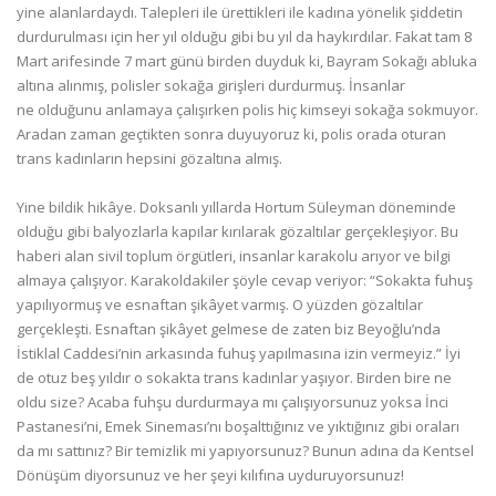
yine alanlardaydı. Talepleri ile ürettikleri ile kadına yönelik şiddetin
durdurulması için her yıl olduğu gibi bu yıl da haykırdılar. Fakat tam 8
Mart arifesinde 7 mart günü birden duyduk ki, Bayram Sokağı abluka
altına alınmış, polisler sokağa girişleri durdurmuş. İnsanlar
ne olduğunu anlamaya çalışırken polis hiç kimseyi sokağa sokmuyor.
Aradan zaman geçtikten sonra duyuyoruz ki, polis orada oturan
trans kadınların hepsini gözaltına almış.
Yine bildik hikâye. Doksanlı yıllarda Hortum Süleyman döneminde
olduğu gibi balyozlarla kapılar kırılarak gözaltılar gerçekleşiyor. Bu
haberi alan sivil toplum örgütleri, insanlar karakolu arıyor ve bilgi
almaya çalışıyor. Karakoldakiler şöyle cevap veriyor: “Sokakta fuhuş
yapılıyormuş ve esnaftan şikâyet varmış. O yüzden gözaltılar
gerçekleşti. Esnaftan şikâyet gelmese de zaten biz Beyoğlu’nda
İstiklal Caddesi’nin arkasında fuhuş yapılmasına izin vermeyiz.” İyi
de otuz beş yıldır o sokakta trans kadınlar yaşıyor. Birden bire ne
oldu size? Acaba fuhşu durdurmaya mı çalışıyorsunuz yoksa İnci
Pastanesi’ni, Emek Sineması’nı boşalttığınız ve yıktığınız gibi oraları
da mı sattınız? Bir temizlik mi yapıyorsunuz? Bunun adına da Kentsel
Dönüşüm diyorsunuz ve her şeyi kılıfına uyduruyorsunuz!