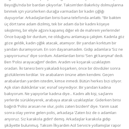
Beyoğlu’nda bir bardan çıkıyorlar. Taksim’den Bakırköy dolmuşlarına
binmek için yürürlerken durağa varmadan bir kadın çığlığı
duyuyorlar. Arkadaşlardan birisi bana telefonda anlattı. “Bir baktım
üç dört tane adam dizilmiş, tek bir adam da bir kadını köşeye
sıkıştırmış, bir eliyle ağzını kapamış diğer eli de mahrem yerlerinde!
Önce bayağı bir durdum, ne olduğunu anlamaya çalıştım. Kadınla göz
göze geldik, kadın çığlık atacak, atamıyor. Bir yandan korktum bir
yandan duramıyorum. En son dayanamadım. Gidip adamlara ‘Siz ne
yapıyorsunuz’ diye sordum. Adamlardan birisi ‘Sen git karışma!’ dedi.
Ben ‘Polisi arayacağım!’ dedim. Aradım ve koşarak uzaklaştım
oradan. İki tanesi beni yakaladı koşarken, önce bir dövdüler sonra
gözlüklerimi kırdılar. Ve arabaların önüne attım kendimi. Geçen
arabalardan yardım istedim, kimse inmedi. Bütün herkes bizi izliyor.
Açık olan dükkânlar var; esnaf seyrediyor. Bir yandan kadına
bakıyorum. Ne yapıyorlar kadına diye... Kadını altı kişi, saçlarını
yerlerde sürükleyerek, arabaya atarak uzaklaştılar. Giderken birisi
bağırdı ‘Polisi arasan ne olur, polis zaten bizden!’ diye. Yarım saat
sonra olay yerine gelen polis, arkadaşa ‘Zaten biz de o adamları
arıyoruz. Siz karakola gidin!’ demiş. Arkadaşlar karakola gidip
şikâyette bulunmuş. Taksim İlkyardım Acil Servis’e yollamışlar rapor