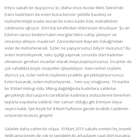
Ertesi sabah bir duyuyoruz ki, (daha önce Avcılar Meis Sitesi’nde
trans kadınların da evleri buna benzer şekilde basılmış ve
mühürlenmişti) orada oturan bir trans kadın Eda, mahallelinin
saldırısına uğruyor. Dört kişi tarafından öldüresiye dövülüyor. Şu an
Eda’nın cansız bedeni halen morgda! Ailesi sahip çıkmıyor ve
cenazeyi almıyor maalesef. Zannedersem Bayram Sokağı’ndaki
evler de mühürlenecek. Sizler ne yapıyorsunuz biliyor musunuz? Bu
evleri mühürleyerek, seks işçiliği yapmak zorunda olan kadınları
olmaması gereken insanlar olarak meşrulaştırıyorsunuz. İnsanlar da
çok rahatlıkla böyle cinayetler işleyebiliyor. Hani nefret söylemi
diyoruz ya, sizler nefret söylemini pratikte gerçekleştiriyorsunuz.
Evleri basarak, evleri mühürleyerek... Yani suç ortağısınız. 10 martta
bir 8 Mart mitingi oldu. Miting dağıldığında kadınlara saldırılar
gerçekleşti. Bursasporlu taraftarlar kadınlara otobüslerine binerken
taşlarla sopalarla saldırdı. Her zaman olduğu gibi Emniyet olaya
seyirci kaldı. İşte böyle bir 8 Mart haftasını geride bıraktık.Caddenin
ortasında tecavüz girişimi!
Gelelim daha vahim bir olaya. 10 Mart 2013 sabahı isimleri hiç önemli
değil ama benim de çok iyi tanıdığım iki arkadaşım saat dört buçukta