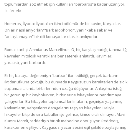
toplumlardan söz etmek için kullanılan “barbaros”a kadar uzanıyor.
İki örnek:
Homeros, İlyada: İlyada’nın ikinci bölümünde bir kavim, Karyalılar.
Onları nasıl anıyorlar? “Barbarophonoi”, yani “kaba saba” ve
“anlaşılamayan” bir dili konuşanlar olarak anılıyorlar.
Romalı tarihçi Ammianus Marcellinus: O, hiç karşılaşmadığı, tanımadığı
kavimleri mitolojik yaratıklara benzeterek anlatırdı. Kavimler,
yaratıktı, yani barbardı.
Eli hiç baltaya değmemişin “barbar” ilan edildiği, gerçek barbarın
iktidar ufkuna çöktüğü bu dünyada Kaygusuz’un karakterleri de sidik
suçlaması altında birbirlerinden uzağa düşüyorlar. Anlaşılma isteği
bir görünüp bir kaybolurken, birbirlerine hikayelerini inandırmaya
çalışıyorlar. Bu hikayeler toplumsal kırılmaların, geçmişte yaşanmış
katliamların, vahşetlerin damgalarını taşıyan hikayeler. Haliyle,
hikayeler bitip de sıra kabullenişe gelince, kimse oralı olmuyor. Mavi
Kumru Moteli, reddedişin biricik mabedine dönüşüyor. Reddediş,
karakterleri eşitliyor. Kaygusuz, yazar sesini eşit şekilde paylaştırmış