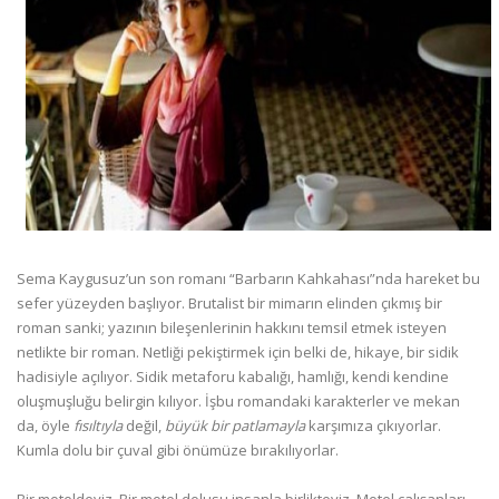
Sema Kaygusuz’un son romanı “Barbarın Kahkahası”nda hareket bu
sefer yüzeyden başlıyor. Brutalist bir mimarın elinden çıkmış bir
roman sanki; yazının bileşenlerinin hakkını temsil etmek isteyen
netlikte bir roman. Netliği pekiştirmek için belki de, hikaye, bir sidik
hadisiyle açılıyor. Sidik metaforu kabalığı, hamlığı, kendi kendine
oluşmuşluğu belirgin kılıyor. İşbu romandaki karakterler ve mekan
da, öyle
fısıltıyla
değil,
büyük bir patlamayla
karşımıza çıkıyorlar.
Kumla dolu bir çuval gibi önümüze bırakılıyorlar.