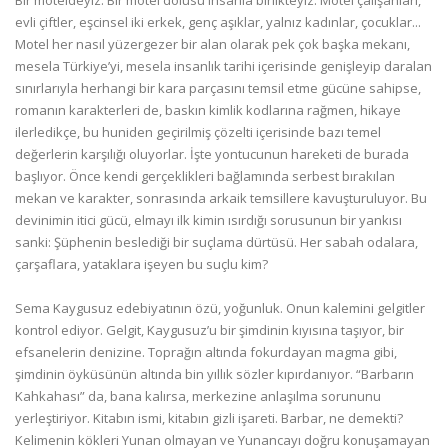
Bir moteldeyiz. Bir motel dolusu insanla birlikteyiz. Motel çalışanları,
evli çiftler, eşcinsel iki erkek, genç aşıklar, yalnız kadınlar, çocuklar...
Motel her nasıl yüzergezer bir alan olarak pek çok başka mekanı,
mesela Türkiye’yi, mesela insanlık tarihi içerisinde genişleyip daralan
sınırlarıyla herhangi bir kara parçasını temsil etme gücüne sahipse,
romanın karakterleri de, baskın kimlik kodlarına rağmen, hikaye
ilerledikçe, bu huniden geçirilmiş çözelti içerisinde bazı temel
değerlerin karşılığı oluyorlar. İşte yontucunun hareketi de burada
başlıyor. Önce kendi gerçeklikleri bağlamında serbest bırakılan
mekan ve karakter, sonrasında arkaik temsillere kavuşturuluyor. Bu
devinimin itici gücü, elmayı ilk kimin ısırdığı sorusunun bir yankısı
sanki: Şüphenin beslediği bir suçlama dürtüsü. Her sabah odalara,
çarşaflara, yataklara işeyen bu suçlu kim?
Sema Kaygusuz edebiyatının özü, yoğunluk. Onun kalemini gelgitler
kontrol ediyor. Gelgit, Kaygusuz’u bir şimdinin kıyısına taşıyor, bir
efsanelerin denizine. Toprağın altında fokurdayan magma gibi,
şimdinin öyküsünün altında bin yıllık sözler kıpırdanıyor. “Barbarın
Kahkahası” da, bana kalırsa, merkezine anlaşılma sorununu
yerleştiriyor. Kitabın ismi, kitabın gizli işareti. Barbar, ne demekti?
Kelimenin kökleri Yunan olmayan ve Yunancayı doğru konuşamayan