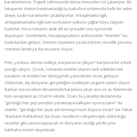
karakterlerine. Trajedi sahnesinde kimse kimseden rol çalamıyor. Bir
hikayenin ötekini bastıramadığı bu kakofoni ortamında belki bir adım
öteye, kadın karakterler çıkabiliyorlar. Anlaşılmakla ilgili,
anlaşılamamakla ilgili tüm korkuların yükünü çağlar boyu taşıyan
kadınlar. Keza romanın atak dili en iyi kadın sesi içerisinde
duyuluyor. Gerilimlerin, hesaplaşmaların arifesindeki “öneriler” bu
kadınlardan geliyor: Simin’in reçeteleri ya da Eda’nın cinsellik yorumu
romanın laneti ya da mucizesi oluyor.
Peki, yontucu derine indikçe, karşısına ne çıkıyor? Karşısına bir erkek
çocuğu çıkıyor. Çocuk, romanda motelin alanını terk edebilen tek
karakter ve motele her dönüşünde yanında bir ceset getiriyor.
Öldürmek, dış dünyanın gerçekliğini özetleyen yegane eylem oluyor.
Barbar sorunsalının devamında karşımıza çıkan avcı ve av ikileminde
tüm cevapların ipi Ozan’ın elinde. Ozan, bu yaratılış destanında
“gördüğü her şeyi yeniden yaratmaya kalkışan oyuncu tanrı” da
olabilir, “gördüğü her şeye ad vermeye hazır büyücü insan” da. Fakat
“Barbarın Kahkahası”da Ozan, nesillerin vahşetini tıpkı öldürdüğü
cesetler gibi yarına taşıyacak ve dünyanın acıdığı yerde yine
kahkaha sesleri duyulacak.