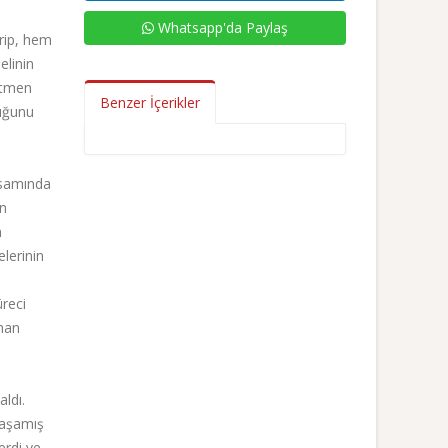
Whatsapp'da Paylaş
grip, hem
elinin
etmen
Benzer İçerikler
duğunu
psamında
in
n
lerinin
üreci
aman
ldı.
yaşamış
erdi ve