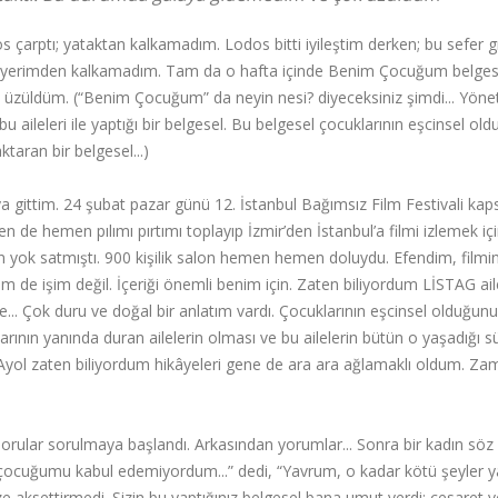
s çarptı; yataktan kalkamadım. Lodos bitti iyileştim derken; bu sefer 
hiç yerimden kalkamadım. Tam da o hafta içinde Benim Çocuğum belges
 üzüldüm. (“Benim Çocuğum” da neyin nesi? diyeceksiniz şimdi... Yön
aileleri ile yaptığı bir belgesel. Bu belgesel çocuklarının eşcinsel ol
aktaran bir belgesel...)
ya gittim. 24 şubat pazar günü 12. İstanbul Bağımsız Film Festivali ka
 de hemen pılımı pırtımı toplayıp İzmir’den İstanbul’a filmi izlemek iç
ten yok satmıştı. 900 kişilik salon hemen hemen doluydu. Efendim, filmi
de işim değil. İçeriği önemli benim için. Zaten biliyordum LİSTAG aile
... Çok duru ve doğal bir anlatım vardı. Çocuklarının eşcinsel olduğunu
rının yanında duran ailelerin olması ve bu ailelerin bütün o yaşadığı s
i. Ayol zaten biliyordum hikâyeleri gene de ara ara ağlamaklı oldum. Z
sorular sorulmaya başlandı. Arkasından yorumlar... Sonra bir kadın söz a
 çocuğumu kabul edemiyordum...” dedi, “Yavrum, o kadar kötü şeyler 
ize aksettirmedi. Sizin bu yaptığınız belgesel bana umut verdi; cesaret v