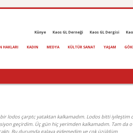
Künye
Kaos GL Derneği
Kaos GL Dergisi
Kao
N HAKLARI
KADIN
MEDYA
KÜLTÜR SANAT
YAŞAM
GÖK
ir lodos çarptı; yataktan kalkamadım. Lodos bitti iyileştim 
eksiyon geçirdim. Üç gün hiç yerimden kalkamadım. Tam da o
acaktı. Bu durumda galaya gidemedim ve çok üzüldüm