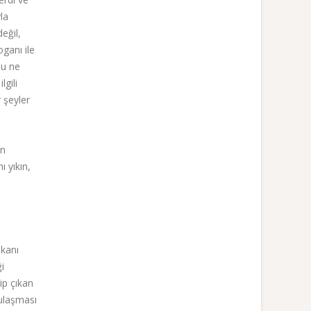
la
eğil,
oganı ile
Bu ne
gili
 şeyler
en
 yıkın,
akanı
i
ip çıkan
 ulaşması