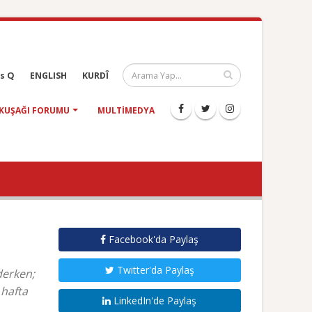
s Q
ENGLISH
KURDÎ
KUŞAĞI FORUMU
MULTIMEDYA
Facebook'da Paylaş
Twitter'da Paylaş
derken;
 hafta
LinkedIn'de Paylaş