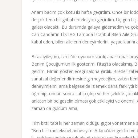
Anam bacım çok kötü iki hafta geçirdim. Önce bir lodo
de çok fena bir gribal enfeksiyon geçirdim. Üç gün 
galası olacaktı. Bu durumda galaya gidemedim ve çok
Can Candan’ın LİSTAG Lambda İstanbul Bilen Aile Grubu 
kabul eden, bilen ailelerin deneyimlerini, yaşadıklarını 
Biraz iyileştim, İzmir’de oyunum vardı; apar topar ora
Benim Çocuğum’un ilk gösterimi Fitaş’ta olacakmış. Ben
geldim. Filmin gösterileceği salona girdik. Biletler za
sanatsal değerlendirmesine girmeyeceğim, zaten benim 
deneyimlerini ama belgeselde izlemek daha farklıydı be
öğrenip, ondan sonra sahip çıkıp ve her şekilde çocukla
anlatan bir belgeselin olması çok etkileyici ve öneml
zaman da güldüm ama.
Film bitti; tabi ki her zaman olduğu gigibi yönetmene 
“Ben bir transeksüel annesiyim. Adana’dan geldim ve
ki, çok hassas bir çocuk olduğu için yaşadığı şeyleri b