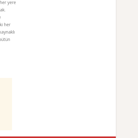
her yere
ak.
e
ki her
kaynaklı
 bütün