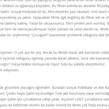
en doldum ve ağlamaya başladım. Bu filmin aslında bu annenin feryadıy
ırladım. Sosyal medyada bir iki, filmi eleştiren yazı okudum. İsmi lazım d
ecekmiş ya zaten. Yazacakları filmle ilgili değilmiş de filmin adı ve sl
ine takılmış kalmış. Yazıyı bir okuyorsunuz. Filmi yerden yere vurmuş. 
e hem de izlemeyecekmişsin hiçbir zaman! Ee senin derdin ne, filmle il
kılan bir söylemmiş! “Çocuğum” kavramının problemli olduğuna dair bir
orum. O çok ayrı bir şey. Ancak bu filmde klasik aile kavramını cidd
n eşcinsel olduğunu öğrenip yanında duran ailelere, önce aile kavramını
eğiz? Yoksa birlikte dönüşecek miyiz? Sizin bu şekilde eleştirileriniz
ye ediyorum.
inde gösterimi olacağını öğrendim. Buradan Sosyal Politikalar ve Aile B
rum. Çünkü Sayın Şahin eşcinselliğin Türk aile kurumuna zarar vermediğ
ayın Şahin işte çocuklarına sahip çıkan, eşcinsel LGBT çocuklarına sah
ca şunu da belirtmek isterim: bu kadar önemli bir filmin çok fazla insana