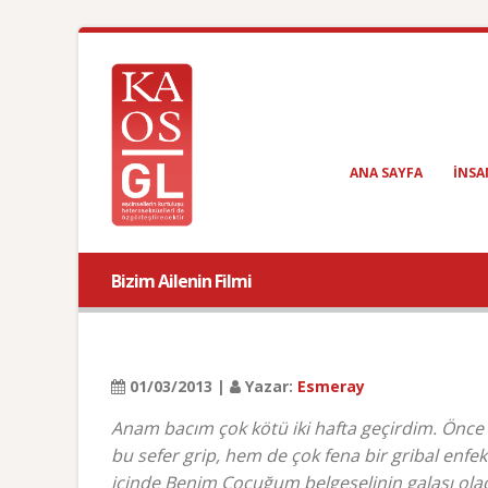
ANA SAYFA
INSA
Bizim Ailenin Filmi
01/03/2013 |
Yazar:
Esmeray
Anam bacım çok kötü iki hafta geçirdim. Önce b
bu sefer grip, hem de çok fena bir gribal enf
içinde Benim Çocuğum belgeselinin galası ol