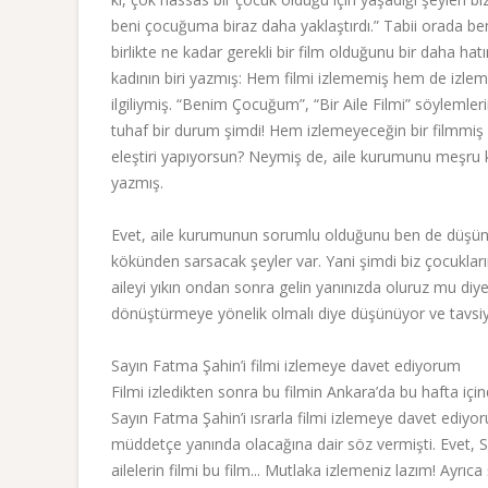
beni çocuğuma biraz daha yaklaştırdı.” Tabii orada b
birlikte ne kadar gerekli bir film olduğunu bir daha hat
kadının biri yazmış: Hem filmi izlememiş hem de izlemey
ilgiliymiş. “Benim Çocuğum”, “Bir Aile Filmi” söylemler
tuhaf bir durum şimdi! Hem izlemeyeceğin bir filmmiş v
eleştiri yapıyorsun? Neymiş de, aile kurumunu meşru 
yazmış.
Evet, aile kurumunun sorumlu olduğunu ben de düşünüy
kökünden sarsacak şeyler var. Yani şimdi biz çocukları
aileyi yıkın ondan sonra gelin yanınızda oluruz mu diyec
dönüştürmeye yönelik olmalı diye düşünüyor ve tavsi
Sayın Fatma Şahin’i filmi izlemeye davet ediyorum
Filmi izledikten sonra bu filmin Ankara’da bu hafta iç
Sayın Fatma Şahin’i ısrarla filmi izlemeye davet ediyo
müddetçe yanında olacağına dair söz vermişti. Evet, S
ailelerin filmi bu film... Mutlaka izlemeniz lazım! Ayrı