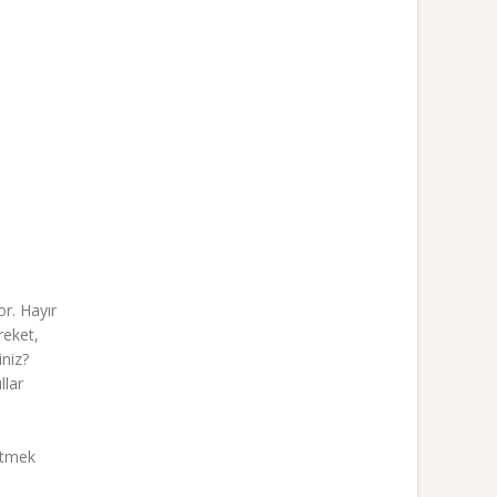
or. Hayır
reket,
iniz?
llar
irtmek