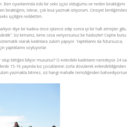
lir. Ben oyunlarımda eski bir seks işçisi olduğumu ve neden bıraktığımı
en bıraktığımı, tekrar, çok kısa yazmak istiyorum. Cinsiyet kimliğimden
seks işçiliğini reddettim.
lıyor diye bir kadına önce işkence edip sonra iyi bir halt etmişler gibi
dırdık”. Siz kimsiniz, kime ceza veriyorsunuz be hadsizler! Cephe bunu 
istematik olarak kadınlara zulüm yapıyor. Yaptıklarını da fütursuzca,
çin yaptıklarını söylüyorlar.
 olup bittiğini biliyor musunuz? O evlerdeki kadınların neredeyse 24 sa
lerde 15-16 yaşında kız çocuklarının zorla dövülerek evlendirildiğinden
zulüm yazmakla bitmez, siz hangi mahalle temizliğinden bahsediyorsu