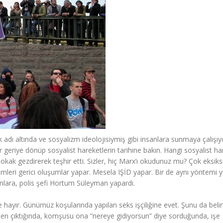
adı altında ve sosyalizm ideolojisiymiş gibi insanlara sunmaya çalışıy
ir geriye dönüp sosyalist hareketlerin tarihine bakın. Hangi sosyalist ha
kak gezdirerek teşhir etti. Sizler, hiç Marx’ı okudunuz mu? Çok eksiks
emleri gerici oluşumlar yapar. Mesela IŞİD yapar. Bir de aynı yöntemi yı
lara, polis şefi Hortum Süleyman yapardı.
ine hayır. Günümüz koşularında yapılan seks işçiliğine evet. Şunu da bel
 evden çıktığında, komşusu ona “nereye gidiyorsun” diye sorduğunda, işe