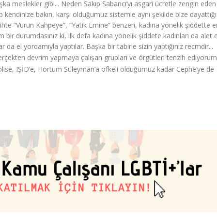
ka meslekler gibi... Neden Sakıp Sabancı’yı asgari ücretle zengin eden 
üp kendinize bakın, karşı olduğumuz sistemle aynı şekilde bize dayattığı
arihte “Vurun Kahpeye”, “Yatık Emine” benzeri, kadına yönelik şiddette e
bir durumdasınız ki, ilk defa kadına yönelik şiddete kadınları da alet et
ar da el yordamıyla yaptılar. Başka bir tabirle sizin yaptığınız recmdir...
gerçekten devrim yapmaya çalışan grupları ve örgütleri tenzih ediyorum
polise, IŞİD’e, Hortum Süleyman’a öfkeli olduğumuz kadar Cephe’ye de