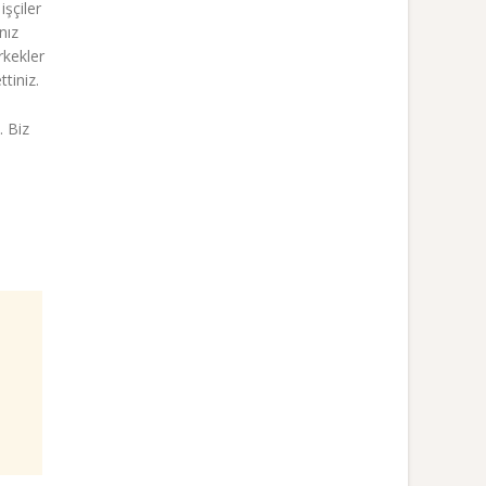
işçiler
nız
rkekler
tiniz.
. Biz