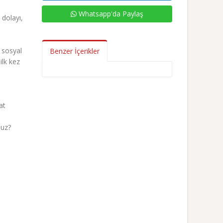
Whatsapp'da Paylaş
 dolayı,
, sosyal
Benzer İçerikler
ilk kez
at
nuz?