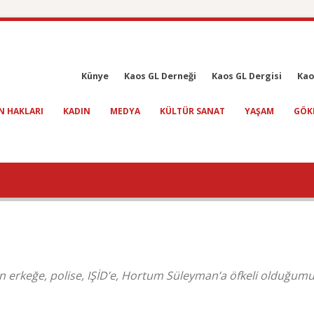
Künye
Kaos GL Derneği
Kaos GL Dergisi
Kao
N HAKLARI
KADIN
MEDYA
KÜLTÜR SANAT
YAŞAM
GÖK
an erkeğe, polise, IŞİD’e, Hortum Süleyman’a öfkeli olduğum