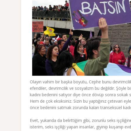
Olayın vahim bir başka boyutu, Cephe bunu devrimcilik 
efendiler, devrimcilik ve sosyalizm bu değildir. Şöyle b
kadını bedenini satıyor diye önce dövüp sonra sokak so
Hem de çok eksiksiniz. Sizin bu yaptığınız çetevari eyl
önce bedenini satmak zorunda kalan transeksüel kadın
Evet, yukarıda da belirttiğim gibi, zorunlu seks işçiliğ
isterim, seks işçiliği yapan insanlar, giyinip kuşanıp