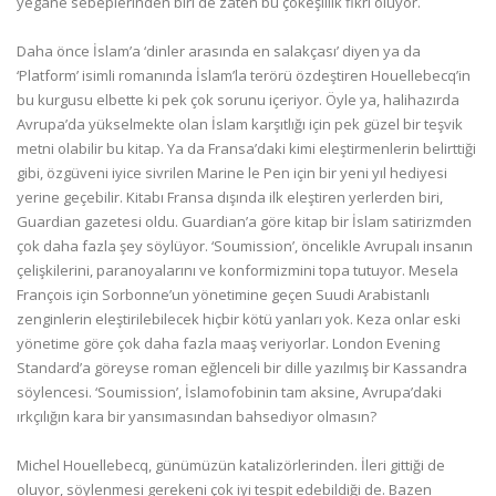
yegane sebeplerinden biri de zaten bu çokeşlilik fikri oluyor.
Daha önce İslam’a ‘dinler arasında en salakçası’ diyen ya da
‘Platform’ isimli romanında İslam’la terörü özdeştiren Houellebecq’in
bu kurgusu elbette ki pek çok sorunu içeriyor. Öyle ya, halihazırda
Avrupa’da yükselmekte olan İslam karşıtlığı için pek güzel bir teşvik
metni olabilir bu kitap. Ya da Fransa’daki kimi eleştirmenlerin belirttiği
gibi, özgüveni iyice sivrilen Marine le Pen için bir yeni yıl hediyesi
yerine geçebilir. Kitabı Fransa dışında ilk eleştiren yerlerden biri,
Guardian gazetesi oldu. Guardian’a göre kitap bir İslam satirizmden
çok daha fazla şey söylüyor. ‘Soumission’, öncelikle Avrupalı insanın
çelişkilerini, paranoyalarını ve konformizmini topa tutuyor. Mesela
François için Sorbonne’un yönetimine geçen Suudi Arabistanlı
zenginlerin eleştirilebilecek hiçbir kötü yanları yok. Keza onlar eski
yönetime göre çok daha fazla maaş veriyorlar. London Evening
Standard’a göreyse roman eğlenceli bir dille yazılmış bir Kassandra
söylencesi. ‘Soumission’, İslamofobinin tam aksine, Avrupa’daki
ırkçılığın kara bir yansımasından bahsediyor olmasın?
Michel Houellebecq, günümüzün katalizörlerinden. İleri gittiği de
oluyor, söylenmesi gerekeni çok iyi tespit edebildiği de. Bazen