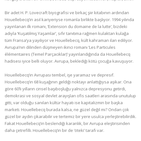
Bir adet H. P. Lovecraft biyografisi ve birkaç şiir kitabının ardından
Houellebecq’in asıl kariyeriyse romanla birlikte başlıyor. 1994 yılında
yayınlanan ilk romanı, ‘Extension du domaine de la lutte’, bizdeki
adıyla ‘Kuşatılmış Yaşamlar’, sıfır tanıtıma rağmen kulaktan kulağa
tüm Fransa’ya yayılıyor ve Houellebecq, kült kahraman ilan ediliyor.
Avrupa’nın dilinden düşmeyen ikinci romanı ‘Les Particules
élémentaires (Temel Parçacıklar)’ yayınlandığında da Houellebecq
hadisesi iyice belli oluyor. Avrupa, beklediği kötü çocuğa kavuşuyor.
Houellebecq’in Avrupası tembel, işe yaramaz ve depresif.
Houellebecq’in 68 kuşağının geldiği noktayı anlattığıysa aşikar. Ona
göre 60’lı yılların cinsel başıboşluğu yalnızca depresyonu getirdi,
demokrasi ve sosyal devlet arayışları ofis saatleri arasında unutulup
gitti, var olduğu sanılan kültür hayatı ise kapitalizmin bir başka
marketi. Houellebecq burada kalsa, ne güzel değil mi? Ondan çok
güzel bir aydın çıkarabilir ve tertemiz bir yere usulca yerleştirebilirdik.
Fakat Houellebecq’in beslendiği karanlık, bir Avrupa eleştirisinden
daha çetrefilli. Houellebecq’in bir de ‘öteki’ tarafı var.