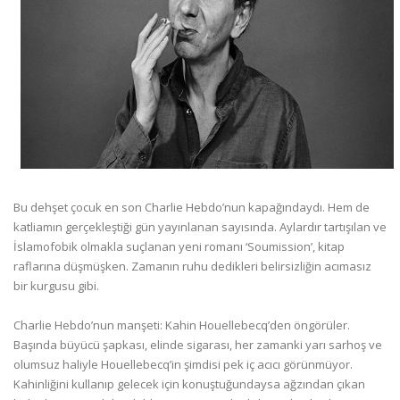
Bu dehşet çocuk en son Charlie Hebdo’nun kapağındaydı. Hem de
katliamın gerçekleştiği gün yayınlanan sayısında. Aylardır tartışılan ve
İslamofobik olmakla suçlanan yeni romanı ‘Soumission’, kitap
raflarına düşmüşken. Zamanın ruhu dedikleri belirsizliğin acımasız
bir kurgusu gibi.
Charlie Hebdo’nun manşeti: Kahin Houellebecq’den öngörüler.
Başında büyücü şapkası, elinde sigarası, her zamanki yarı sarhoş ve
olumsuz haliyle Houellebecq’in şimdisi pek iç acıcı görünmüyor.
Kahinliğini kullanıp gelecek için konuştuğundaysa ağzından çıkan