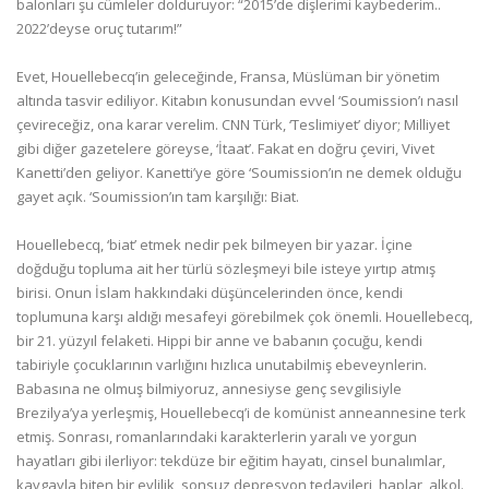
balonları şu cümleler dolduruyor: “2015’de dişlerimi kaybederim..
2022’deyse oruç tutarım!”
Evet, Houellebecq’in geleceğinde, Fransa, Müslüman bir yönetim
altında tasvir ediliyor. Kitabın konusundan evvel ‘Soumission’ı nasıl
çevireceğiz, ona karar verelim. CNN Türk, ‘Teslimiyet’ diyor; Milliyet
gibi diğer gazetelere göreyse, ‘İtaat’. Fakat en doğru çeviri, Vivet
Kanetti’den geliyor. Kanetti’ye göre ‘Soumission’ın ne demek olduğu
gayet açık. ‘Soumission’ın tam karşılığı: Biat.
Houellebecq, ‘biat’ etmek nedir pek bilmeyen bir yazar. İçine
doğduğu topluma ait her türlü sözleşmeyi bile isteye yırtıp atmış
birisi. Onun İslam hakkındaki düşüncelerinden önce, kendi
toplumuna karşı aldığı mesafeyi görebilmek çok önemli. Houellebecq,
bir 21. yüzyıl felaketi. Hippi bir anne ve babanın çocuğu, kendi
tabiriyle çocuklarının varlığını hızlıca unutabilmiş ebeveynlerin.
Babasına ne olmuş bilmiyoruz, annesiyse genç sevgilisiyle
Brezilya’ya yerleşmiş, Houellebecq’i de komünist anneannesine terk
etmiş. Sonrası, romanlarındaki karakterlerin yaralı ve yorgun
hayatları gibi ilerliyor: tekdüze bir eğitim hayatı, cinsel bunalımlar,
kavgayla biten bir evlilik, sonsuz depresyon tedavileri, haplar, alkol.