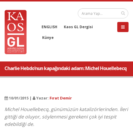
ENGLISH
Kaos GL Dergisi
Künye
Charlie Hebdo’nun kapağındaki adam: Michel Houellebecq
10/01/2015 |
Yazar:
Fırat Demir
Michel Houellebecq, günümüzün katalizörlerinden. İleri
gittiği de oluyor, söylenmesi gerekeni çok iyi tespit
edebildiği de.