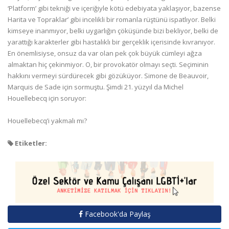
‘Platform’ gibi tekniği ve içeriğiyle kötü edebiyata yaklaşıyor, bazense
Harita ve Topraklar’ gibi incelikli bir romanla rüştünü ispatlıyor. Belki
kimseye inanmıyor, belki uygarlığın çöküşünde bizi bekliyor, belki de
yarattığı karakterler gibi hastalıklı bir gerçeklik içerisinde kıvranıyor.
En önemlisiyse, onsuz da var olan pek çok büyük cümleyi ağza
almaktan hiç çekinmiyor. O, bir provokatör olmayı seçti. Seçiminin
hakkını vermeyi sürdürecek gibi gözüküyor. Simone de Beauvoir,
Marquis de Sade için sormuştu. Şimdi 21. yüzyıl da Michel
Houellebecq için soruyor:
Houellebecq’i yakmalı mı?
Etiketler:
Facebook'da Paylaş