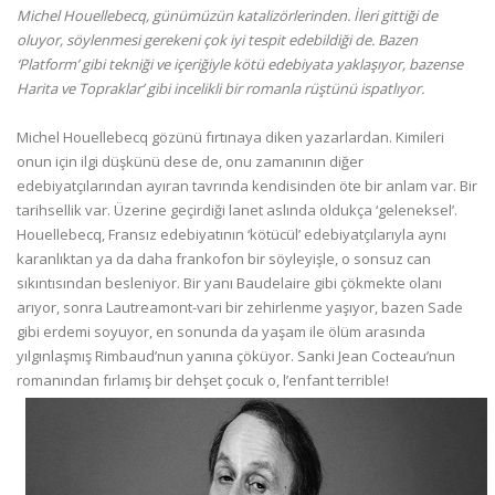
Michel
Houellebecq, günümüzün katalizörlerinden. İleri gittiği de
oluyor, söylenmesi gerekeni çok iyi tespit edebildiği de. Bazen
‘Platform’ gibi tekniği ve içeriğiyle kötü edebiyata yaklaşıyor, bazense
Harita ve Topraklar’ gibi incelikli bir romanla rüştünü ispatlıyor.
Michel Houellebecq gözünü fırtınaya diken yazarlardan. Kimileri
onun için ilgi düşkünü dese de, onu zamanının diğer
edebiyatçılarından ayıran tavrında kendisinden öte bir anlam var. Bir
tarihsellik var. Üzerine geçirdiği lanet aslında oldukça ‘geleneksel’.
Houellebecq, Fransız edebiyatının ‘kötücül’ edebiyatçılarıyla aynı
karanlıktan ya da daha frankofon bir söyleyişle, o sonsuz can
sıkıntısından besleniyor. Bir yanı Baudelaire gibi çökmekte olanı
arıyor, sonra Lautreamont-vari bir zehirlenme yaşıyor, bazen Sade
gibi erdemi soyuyor, en sonunda da yaşam ile ölüm arasında
yılgınlaşmış Rimbaud’nun yanına çöküyor. Sanki Jean Cocteau’nun
romanından fırlamış bir dehşet çocuk o, l’enfant terrible!