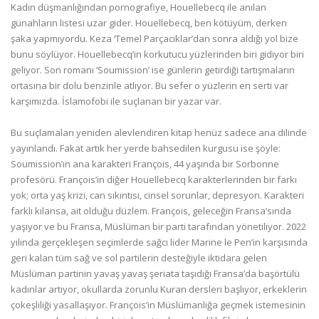
Kadın düşmanlığından pornografiye, Houellebecq ile anılan
günahların listesi uzar gider. Houellebecq, ben kötüyüm, derken
şaka yapmıyordu. Keza ‘Temel Parçacıklar’dan sonra aldığı yol bize
bunu söylüyor. Houellebecq’in korkutucu yüzlerinden biri gidiyor biri
geliyor. Son romanı ‘Soumission’ ise günlerin getirdiği tartışmaların
ortasına bir dolu benzinle atlıyor. Bu sefer o yüzlerin en serti var
karşımızda. İslamofobi ile suçlanan bir yazar var.
Bu suçlamaları yeniden alevlendiren kitap henüz sadece ana dilinde
yayınlandı. Fakat artık her yerde bahsedilen kurgusu ise şöyle:
Soumission’ın ana karakteri François, 44 yaşında bir Sorbonne
profesörü. François’in diğer Houellebecq karakterlerinden bir farkı
yok; orta yaş krizi, can sıkıntısı, cinsel sorunlar, depresyon. Karakteri
farklı kılansa, ait olduğu düzlem. François, geleceğin Fransa’sında
yaşıyor ve bu Fransa, Müslüman bir parti tarafından yönetiliyor. 2022
yılında gerçekleşen seçimlerde sağcı lider Marine le Pen’in karşısında
geri kalan tüm sağ ve sol partilerin desteğiyle iktidara gelen
Müslüman partinin yavaş yavaş şeriata taşıdığı Fransa’da başörtülü
kadınlar artıyor, okullarda zorunlu Kuran dersleri başlıyor, erkeklerin
çokeşliliği yasallaşıyor. François’in Müslümanlığa geçmek istemesinin