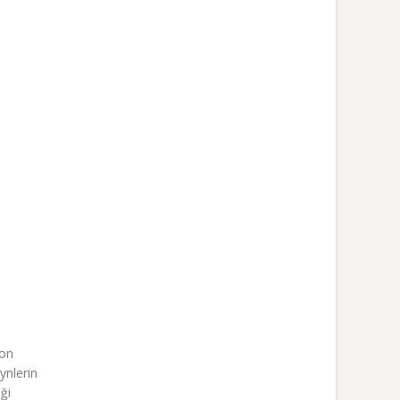
yon
ynlerin
ği