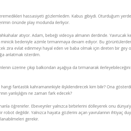
steremedikleri hassasiyeti gözlemledim. Kabus gibiydi. Oturduğum yerd
erimin önünde play modunda ilerliyor.
ahkahalar atıyor. Adam, bebeği videoya almanın derdinde. Yavrucak ke
, minicik bedeniyle azimle tırmanmaya devam ediyor. Bu görüntülerde
 zira evlat edinmeyi hayal eden ve baba olmak için direten bir gey o
ğa anlatmak isterdim.
mlenin üzerine çıkıp balkondan aşağıya da tırmanarak ilerleyebileceğini
 hangi fantastik kahramanınkiyle ilişkilendirecek kim bilir? Ona gösterdi
rının yanlışlığını ne zaman fark edecek?
nla öğrenirler. Ebeveynler yalnızca birbirlerini dölleyerek onu dünya’
r robot değildir. Yalnızca hayata gözlerini açan yavrularının ihtiyaç d
llanabilmeleri gerekir.