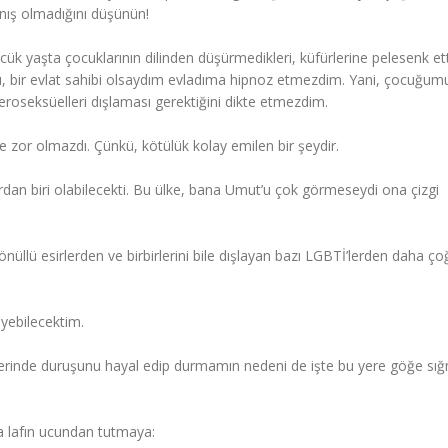
nış olmadığını düşünün!
k yaşta çocuklarının dilinden düşürmedikleri, küfürlerine pelesenk ett
ıyı, bir evlat sahibi olsaydım evladıma hipnoz etmezdim. Yani, çocuğum
eteroseksüelleri dışlaması gerektiğini dikte etmezdim.
zor olmazdı. Çünkü, kötülük kolay emilen bir şeydir.
rdan biri olabilecekti. Bu ülke, bana Umut’u çok görmeseydi ona çizgi
ü esirlerden ve birbirlerini bile dışlayan bazı LGBTİ’lerden daha ç
diyebilecektim.
n üzerinde duruşunu hayal edip durmamın nedeni de işte bu yere göğe s
a lafın ucundan tutmaya: