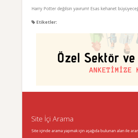
Harry Potter değilsin yavrum! Esas kehanet büyüyece
Etiketler:
Site İçi Arama
Site içinde arama yapmak için aşağıda bulunan alan ile aramak 