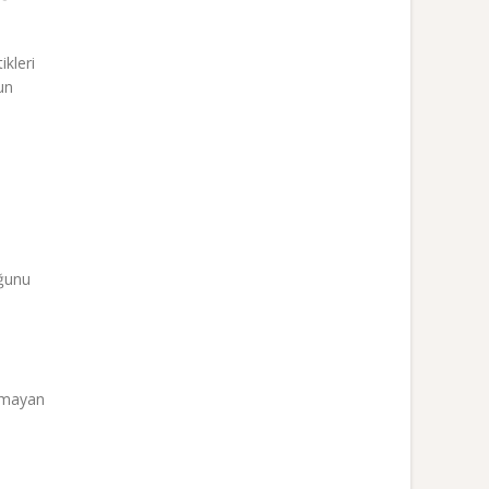
ikleri
un
oğunu
ığmayan