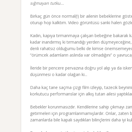
sığmayan tutku...
Birkaç gün önce normal(!) bir ailenin bebeklerine gö
oturup hop kalktım. Video görüntüsü sanki halen gözl
Kadın, kapıya tırmanmaya çalışan bebeğine bakarak k
kadar inandırmış ki tırmandığı yerden düşmeyeceğine
denli rahatsız olduğumu belki de kimse önemsemeyecek
“örümcek adamların aslında var olmadığını” o yavruca
İleride bir pencere pervazına doğru yol alıp ya da iske
düşünmesi o kadar olağan ki...
Daha kaç tane saçma çizgi film izleyip, tazecik beynini
korkutucu performanslar için alkış tutan ailesi yaptıkla
Bebekler korunmasızdır. Kendilerine sahip çıkmayı zama
getirmeleri için programlanmamışlardır. Onlar, zaten bi
zamanlarda bile kapalı saydıkları bilinçlerini daha iyi ku