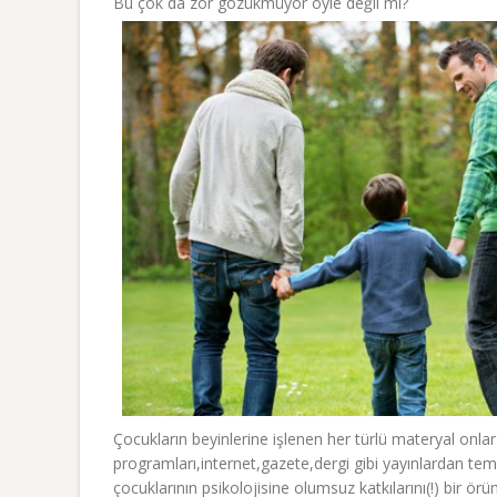
Bu çok da zor gözükmüyor öyle değil mi?
Çocukların beyinlerine işlenen her türlü materyal onlar 
programları,internet,gazete,dergi gibi yayınlardan tem
çocuklarının psikolojisine olumsuz katkılarını(!) bir