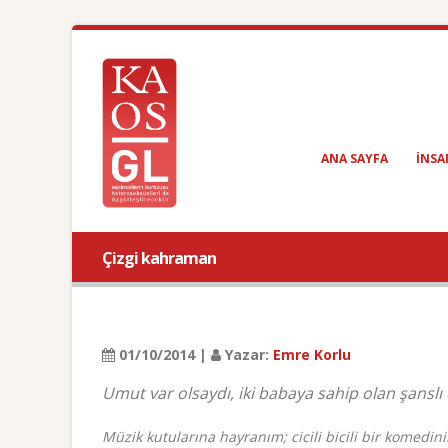
ANA SAYFA
INSA
Çizgi kahraman
01/10/2014 |
Yazar:
Emre Korlu
Umut var olsaydı, iki babaya sahip olan şanslı 
Müzik kutularına hayranım; cicili bicili bir komed