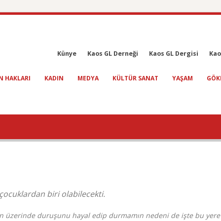
Künye
Kaos GL Derneği
Kaos GL Dergisi
Kao
N HAKLARI
KADIN
MEDYA
KÜLTÜR SANAT
YAŞAM
GÖK
çocuklardan biri olabilecekti.
inin üzerinde duruşunu hayal edip durmamın nedeni de işte bu yere