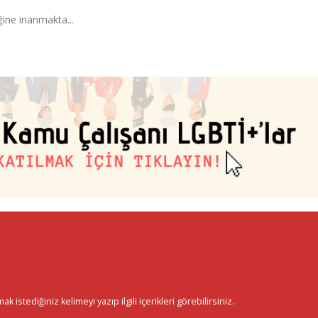
ğine inanmakta...
istediğiniz kelimeyi yazıp ilgili içerikleri görebilirsiniz.