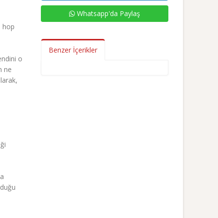
Whatsapp'da Paylaş
e hop
Benzer İçerikler
ndini o
n ne
larak,
ği
ya
uyduğu