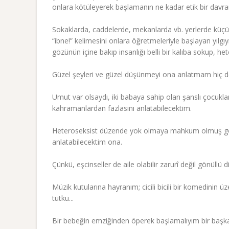
onlara kötüleyerek başlamanın ne kadar etik bir davra
Sokaklarda, caddelerde, mekanlarda vb. yerlerde küçücü
“ibne!” kelimesini onlara öğretmeleriyle başlayan yılg
gözünün içine bakıp insanlığı belli bir kalıba sokup, h
Güzel şeyleri ve güzel düşünmeyi ona anlatmam hiç de 
Umut var olsaydı, iki babaya sahip olan şanslı çocukla
kahramanlardan fazlasını anlatabilecektim.
Heteroseksist düzende yok olmaya mahkum olmuş gönüll
anlatabilecektim ona.
Çünkü, eşcinseller de aile olabilir zarurî değil gönüllü 
Müzik kutularına hayranım; cicili bicili bir komedini
tutku...
Bir bebeğin emziğinden öperek başlamalıyım bir başk