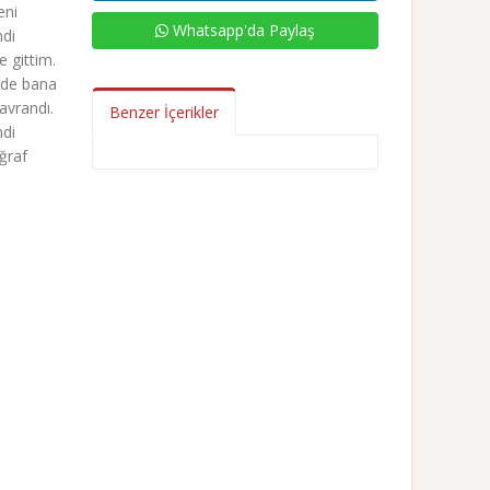
eni
Whatsapp'da Paylaş
ndi
 gittim.
ilde bana
avrandı.
Benzer İçerikler
ndi
oğraf