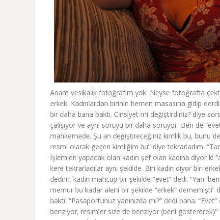
Anam vesikalık fotoğrafım yok. Neyse fotoğrafta çekt
erkek. Kadınlardan birinin hemen masasına gidip derdim
bir daha bana baktı. Cinsiyet mi değiştirdiniz? diye s
çalışıyor ve aynı soruyu bir daha soruyor. Ben de “eve
mahkemede. Şu an değiştireceğiniz kimlik bu, bunu değ
resmi olarak geçen kimliğim bu” diye tekrarladım. “Ta
İşlemleri yapacak olan kadın şef olan kadına diyor ki “a
kere tekrarladılar aynı şekilde. Biri kadın diyor biri
dedim. kadın mahcup bir şekilde “evet” dedi. “Yani ben
memur bu kadar aleni bir şekilde “erkek” dememişti” d
baktı. “Pasaportunuz yanınızda mı?” dedi bana. “Evet” 
benziyor; resimler size de benziyor (beni göstererek)