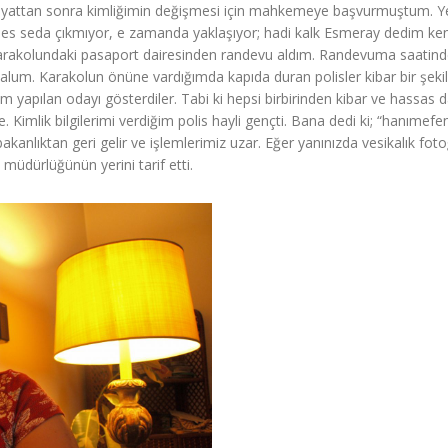
yattan sonra kimliğimin değişmesi için mahkemeye başvurmuştum. Y
es seda çıkmıyor, e zamanda yaklaşıyor; hadi kalk Esmeray dedim ke
 karakolundaki pasaport dairesinden randevu aldım. Randevuma saatinde
 malum. Karakolun önüne vardığımda kapıda duran polisler kibar bir şek
em yapılan odayı gösterdiler. Tabi ki hepsi birbirinden kibar ve hassas d
 Kimlik bilgilerimi verdiğim polis hayli gençti. Bana dedi ki; “hanımefe
akanlıktan geri gelir ve işlemlerimiz uzar. Eğer yanınızda vesikalık fot
s müdürlüğünün yerini tarif etti.