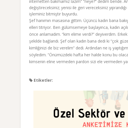
internetten bakmamız lazım” “neye?” dedim bende. Ar
değiştireceksiniz; yenisi ile geri vereceksiniz yıprandığ
işleminiz bitmiştir buyurdu.
Şef hanımın masasına gittim. Üçüncü kadın bana bakıyo
elleri titriyor. Ben gülümsemeye başlayınca, kadın açıl
önce anlamadım. “kim elime verdi?” deyiverdim. Erkek o
şekilde bağlandı. Şef olan kadın bana dedi ki “çok güzel
kimliğinizi de biz verelim” dedi. Ardından ne iş yapt
söyledim. ”Önümüzdeki hafta her halde konu bu olacak
kimsenin eline vermeden pardon sizi ele vermeden y
Etiketler: