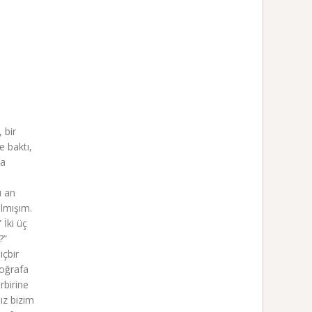
 bir
e baktı,
ya
u an
almışım.
 İki üç
?”
içbir
toğrafa
rbirine
ız bizim