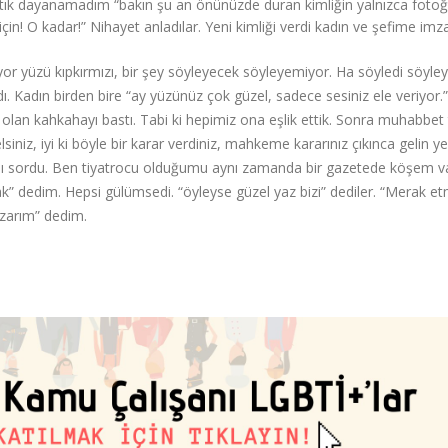
tık dayanamadım “bakın şu an önünüzde duran kimliğin yalnızca fotoğr
ı için! O kadar!” Nihayet anladılar. Yeni kimliği verdi kadın ve şefime imz
r yüzü kıpkırmızı, bir şey söyleyecek söyleyemiyor. Ha söyledi söyle
dı. Kadın birden bire “ay yüzünüz çok güzel, sadece sesiniz ele veriyor.
lan kahkahayı bastı. Tabi ki hepimiz ona eşlik ettik. Sonra muhabbet ta
siniz, iyi ki böyle bir karar verdiniz, mahkeme kararınız çıkınca gelin ye
ığımı sordu. Ben tiyatrocu olduğumu aynı zamanda bir gazetede köşem v
” dedim. Hepsi gülümsedi. “öyleyse güzel yaz bizi” dediler. “Merak e
azarım” dedim.