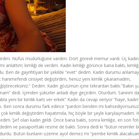
irdim. Nüfus müdürlüğüne vardım. Dört görevli memur vardı. Üç kadın,
i anlattım; kimliği de verdim. Kadın kimliği görünce bana baktı, kimliğ
ordu. Ben de gayrihtiyari bir şekilde “evet” dedim. Kadın durumu anlama
t hanımefendi cinsiyet değiştirdim, henüz yeni kimlik çıkaramadım,
iştireceksiniz.” Dedim. Kadın gözümün içine tekrardan baktı.”Bakın ş
mam” dedi. İçimden şükürler anladı diye geçirdim. Oturdum. Sanırım d
bla yeni bir kimlik kartı ver erkek” Kadın da cevap veriyor “hayır, kadın”
 erkek. Ben sonra durumu fark edince “pardon benden mi bahsediyorsunuz
 çok kimlik değiştirdim hayatımda, hiç böyle bir şeyle karşılaşmadım. H
edim. Şef olan kadın geldi. Önce bana baktı, sonra kimliğe, en son fo
dedim ve pasaporttaki resme de baktı. Sonra dedi ki “bütün resimler bi
” durdu. Bütün bunların üzerine ayol demez mi “pembe kimlik alacaksan