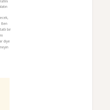
afını
alatın
yecek,
” Ben
tlı bir
ni
ar diye
tmeyin