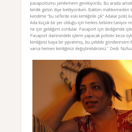
pasaportumu yenilemem gerekiyordu. Bu arada ameli
kimlik gelsin diye bekliyordum. Baktım mahkemeden s
kendime “bu seferde eski kimliğinle çık” Adalar polis
Ada küçük bir yer olduğu için herkes birbirini tanıyor
ne için geldiğimi sordular. Pasaport için dediğimde işl
Pasaport dairesindeki işlemi yapacak polisler keza öyle.
kimliğiniz baya bir yıpranmış, bu şekilde gönderirsem b
varsa hemen kimliğinizi değiştirebilirsiniz.” Dedi. Nüfu