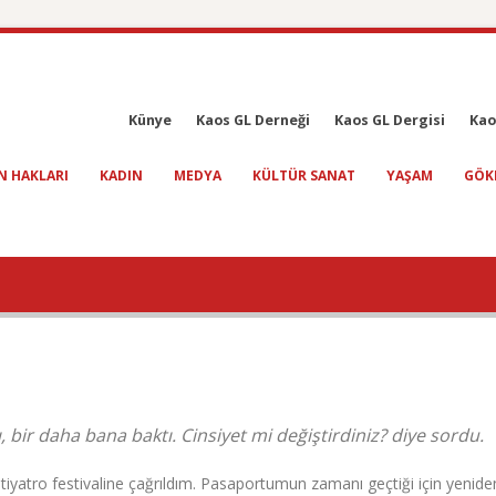
Künye
Kaos GL Derneği
Kaos GL Dergisi
Kao
N HAKLARI
KADIN
MEDYA
KÜLTÜR SANAT
YAŞAM
GÖK
, bir daha bana baktı. Cinsiyet mi değiştirdiniz? diye sordu.
tiyatro festivaline çağrıldım. Pasaportumun zamanı geçtiği için yenide