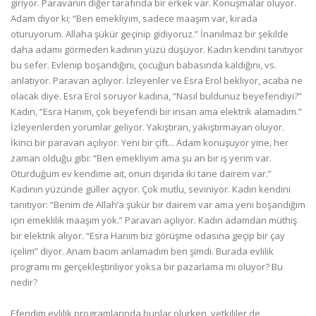
giriyor. Paravanın diğer tarafında bir erkek var. Konuşmalar oluyor.
Adam diyor ki; “Ben emekliyim, sadece maaşım var, kirada
oturuyorum. Allaha şükür geçinip gidiyoruz.” İnanılmaz bir şekilde
daha adamı görmeden kadının yüzü düşüyor. Kadın kendini tanıtıyor
bu sefer. Evlenip boşandığını, çocuğun babasında kaldığını, vs.
anlatıyor. Paravan açılıyor. İzleyenler ve Esra Erol bekliyor, acaba ne
olacak diye. Esra Erol soruyor kadına, “Nasıl buldunuz beyefendiyi?”
Kadın, “Esra Hanım, çok beyefendi bir insan ama elektrik alamadım.”
İzleyenlerden yorumlar geliyor. Yakıştıran, yakıştırmayan oluyor.
İkinci bir paravan açılıyor. Yeni bir çift... Adam konuşuyor yine, her
zaman olduğu gibi: “Ben emekliyim ama şu an bir iş yerim var.
Oturduğum ev kendime ait, onun dışında iki tane dairem var.”
Kadının yüzünde güller açıyor. Çok mutlu, seviniyor. Kadın kendini
tanıtıyor: “Benim de Allah’a şükür bir dairem var ama yeni boşandığım
için emeklilik maaşım yok.” Paravan açılıyor. Kadın adamdan müthiş
bir elektrik alıyor. “Esra Hanım biz görüşme odasına geçip bir çay
içelim” diyor. Anam bacım anlamadım ben şimdi. Burada evlilik
programı mı gerçekleştiriliyor yoksa bir pazarlama mı oluyor? Bu
nedir?
Efendim evlilik programlarında bunlar olurken, yetkililer de