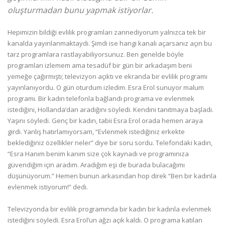
oluşturmadan bunu yapmak istiyorlar.
Hepimizin bildiği evlilik programları zannediyorum yalnızca tek bir
kanalda yayınlanmaktaydı. Şimdi ise hangi kanalı açarsanız açın bu
tarz programlara rastlayabiliyorsunuz. Ben genelde böyle
programları izlemem ama tesadüf bir gün bir arkadaşım beni
yemeğe çağırmıştı; televizyon açıktı ve ekranda bir evlilik programı
yayınlanıyordu. O gün oturdum izledim. Esra Erol sunuyor malum
programı. Bir kadın telefonla bağlandı programa ve evlenmek
istediğini, Hollanda’dan aradığını söyledi. Kendini tanıtmaya başladı.
Yaşını söyledi. Genç bir kadın, tabii Esra Erol orada hemen araya
girdi. Yanlış hatırlamıyorsam, “Evlenmek istediğiniz erkekte
beklediğiniz özellikler neler” diye bir soru sordu. Telefondaki kadın,
“Esra Hanım benim kanım size çok kaynadı ve programınıza
güvendiğim için aradım. Aradığım eşi de burada bulacağımı
düşünüyorum.” Hemen bunun arkasından hop direk “Ben bir kadınla
evlenmek istiyorum!” dedi.
Televizyonda bir evlilik programında bir kadın bir kadınla evlenmek
istediğini söyledi. Esra Erol’un ağzı açık kaldı. O programa katılan