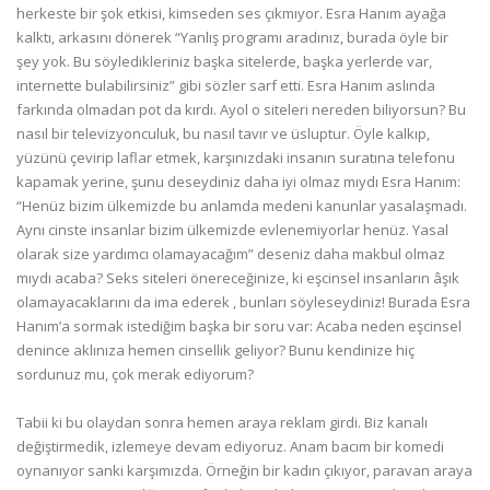
herkeste bir şok etkisi, kimseden ses çıkmıyor. Esra Hanım ayağa
kalktı, arkasını dönerek “Yanlış programı aradınız, burada öyle bir
şey yok. Bu söyledikleriniz başka sitelerde, başka yerlerde var,
internette bulabilirsiniz” gibi sözler sarf etti. Esra Hanım aslında
farkında olmadan pot da kırdı. Ayol o siteleri nereden biliyorsun? Bu
nasıl bir televizyonculuk, bu nasıl tavır ve üsluptur. Öyle kalkıp,
yüzünü çevirip laflar etmek, karşınızdaki insanın suratına telefonu
kapamak yerine, şunu deseydiniz daha iyi olmaz mıydı Esra Hanım:
“Henüz bizim ülkemizde bu anlamda medeni kanunlar yasalaşmadı.
Aynı cinste insanlar bizim ülkemizde evlenemiyorlar henüz. Yasal
olarak size yardımcı olamayacağım” deseniz daha makbul olmaz
mıydı acaba? Seks siteleri önereceğinize, ki eşcinsel insanların âşık
olamayacaklarını da ima ederek , bunları söyleseydiniz! Burada Esra
Hanım’a sormak istediğim başka bir soru var: Acaba neden eşcinsel
denince aklınıza hemen cinsellik geliyor? Bunu kendinize hiç
sordunuz mu, çok merak ediyorum?
Tabii ki bu olaydan sonra hemen araya reklam girdi. Biz kanalı
değiştirmedik, izlemeye devam ediyoruz. Anam bacım bir komedi
oynanıyor sanki karşımızda. Örneğin bir kadın çıkıyor, paravan araya