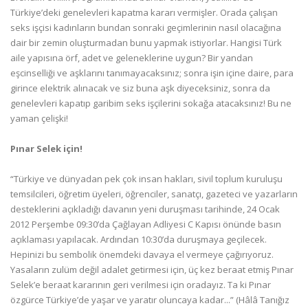
Türkiye’deki genelevleri kapatma kararı vermişler. Orada çalışan
seks işçisi kadınların bundan sonraki geçimlerinin nasıl olacağına
dair bir zemin oluşturmadan bunu yapmak istiyorlar. Hangisi Türk
aile yapısına örf, adet ve geleneklerine uygun? Bir yandan
eşcinselliği ve aşklarını tanımayacaksınız; sonra işin içine daire, para
girince elektrik alınacak ve siz buna aşk diyeceksiniz, sonra da
genelevleri kapatıp garibim seks işçilerini sokağa atacaksınız! Bu ne
yaman çelişki!
Pınar Selek için!
“Türkiye ve dünyadan pek çok insan hakları, sivil toplum kuruluşu
temsilcileri, öğretim üyeleri, öğrenciler, sanatçı, gazeteci ve yazarların
desteklerini açıkladığı davanın yeni duruşması tarihinde, 24 Ocak
2012 Perşembe 09:30’da Çağlayan Adliyesi C Kapısı önünde basın
açıklaması yapılacak. Ardından 10:30’da duruşmaya geçilecek.
Hepinizi bu sembolik önemdeki davaya el vermeye çağırıyoruz.
Yasaların zulüm değil adalet getirmesi için, üç kez beraat etmiş Pınar
Selek’e beraat kararının geri verilmesi için oradayız. Ta ki Pınar
özgürce Türkiye’de yaşar ve yaratır oluncaya kadar...” (Hâlâ Tanığız