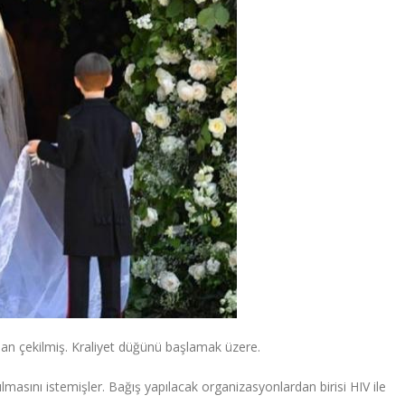
an çekilmiş. Kraliyet düğünü başlamak üzere.
asını istemişler. Bağış yapılacak organizasyonlardan birisi HIV ile