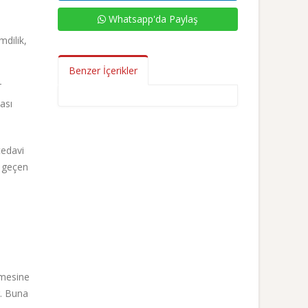
Whatsapp'da Paylaş
mdilik,
Benzer İçerikler
T
ası
tedavi
n geçen
i
nmesine
r. Buna