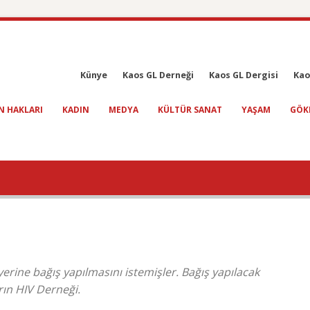
Künye
Kaos GL Derneği
Kaos GL Dergisi
Kao
N HAKLARI
KADIN
MEDYA
KÜLTÜR SANAT
YAŞAM
GÖK
rine bağış yapılmasını istemişler. Bağış yapılacak
arın HIV Derneği.