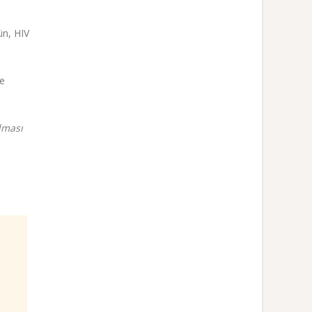
ün, HIV
de
lması