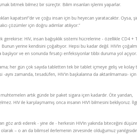
mak bitmek bilmez bir süreçtir. Bilim insanları işlerini yaparlar.
kları kapatsın!”dır ve çoğu insan için bu heyecan yaratacaktır. Oysa, şi
alıcı çözümler için doğru adımlar atılıyor.”
gerekirse: HIV, insan bağışıklık sistemi hücrelerine - özellikle CD4 + 
r. Bunun yerine kendisini çoğaltıyor. Hepsi bu kadar değil. HIV’in çoğalm
 başlıyor ve en sonunda fırsatçı enfeksiyonlar tıbbi duruma yol açıyor.
aşama; her gün çok sayıda tabletten tek bir tablet içmeye geliş ve kolay 
i -aynı zamanda, tesadüfen, HIV'in başkalarına da aktarılmaması- içi
, muhtemelen artık günde bir paket sigara içen kadardır. Öte yandan,
. HIV ile karşılaşmamış onca insanın HIV’i bilmesini bekliyoruz. İlg
arı göz ardı ederek - yine de - herkesin HIV’in yakında biteceğini düşü
olarak – o an da bilimsel ilerlemenin zirvesinde olduğumuz yanılgısıdı