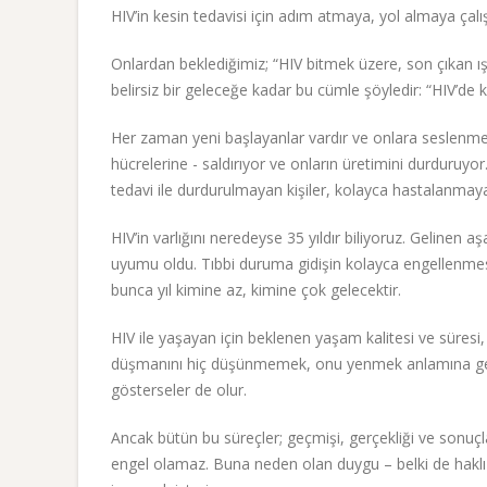
HIV’in kesin tedavisi için adım atmaya, yol almaya çalış
Onlardan beklediğimiz; “HIV bitmek üzere, son çıkan ışı
belirsiz bir geleceğe kadar bu cümle şöyledir: “HIV’de k
Her zaman yeni başlayanlar vardır ve onlara seslenmek 
hücrelerine - saldırıyor ve onların üretimini durduruyo
tedavi ile durdurulmayan kişiler, kolayca hastalanmaya
HIV’in varlığını neredeyse 35 yıldır biliyoruz. Gelinen 
uyumu oldu. Tıbbi duruma gidişin kolayca engellenmes
bunca yıl kimine az, kimine çok gelecektir.
HIV ile yaşayan için beklenen yaşam kalitesi ve süresi
düşmanını hiç düşünmemek, onu yenmek anlamına gelmez
gösterseler de olur.
Ancak bütün bu süreçler; geçmişi, gerçekliği ve sonuçl
engel olamaz. Buna neden olan duygu – belki de haklı 