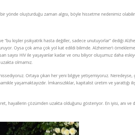
n bir yönde oluşturduğu zaman algısı, böyle hissetme nedenimiz olabilir
 ve “bu kişiler psikyatrik hasta değiller, sadece unutuyorlar” dediği Alzh
 duruyor. Oysa çok ama çok yol kat edildi bilimde. Alzheimer’ı örneklem
san sayısı HIV ile yaşayanlar kadar ve onu biliyor oluşumuz daha eskiy
 uzakta olmamız.
issediyoruz. Ortaya çıkan her yeni bilgiye yetişemiyoruz. Neredeyse, 
mikle yaşamaktayızdır. İmkansızlıklar, kapitalist üretim ve yarattığı iliş
 Suret, hayallerin çözümden uzakta olduğunu gösteriyor. En iyisi, anı ve 