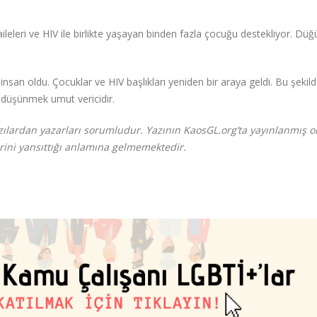
aileleri ve HIV ile birlikte yaşayan binden fazla çocuğu destekliyor. Düğ
san oldu. Çocuklar ve HIV başlıkları yeniden bir araya geldi. Bu şekil
ını düşünmek umut vericidir.
lardan yazarları sorumludur. Yazının KaosGL.org’ta yayınlanmış o
rini yansıttığı anlamına gelmemektedir.