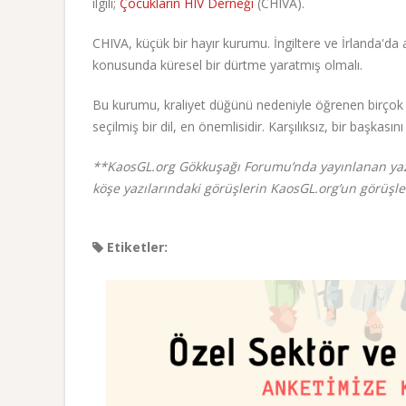
ilgili;
Çocukların HIV Derneği
(CHIVA).
CHIVA, küçük bir hayır kurumu. İngiltere ve İrlanda'da 
konusunda küresel bir dürtme yaratmış olmalı.
Bu kurumu, kraliyet düğünü nedeniyle öğrenen birçok in
seçilmiş bir dil, en önemlisidir. Karşılıksız, bir başkas
**KaosGL.org Gökkuşağı Forumu’nda yayınlanan yazı
köşe yazılarındaki görüşlerin KaosGL.org’un görüşle
Etiketler: