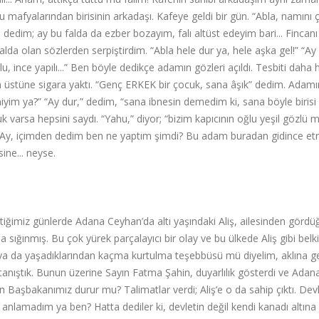
 mafyalarından birisinin arkadaşı. Kafeye geldi bir gün. “Abla, namını 
dedim; ay bu falda da ezber bozayım, falı altüst edeyim bari... Fincanı
 falda olan sözlerden serpiştirdim. “Abla hele dur ya, hele aşka gel!” “Ay
, ince yapılı...” Ben böyle dedikçe adamın gözleri açıldı. Tesbiti daha hı
n üstüne sigara yaktı. “Genç ERKEK bir çocuk, sana âşık” dedim. Adamı
 miyim ya?” “Ay dur,” dedim, “sana ibnesin demedim ki, sana böyle birisi
 varsa hepsini saydı. “Yahu,” diyor; “bizim kapıcının oğlu yeşil gözlü 
. Ay, içimden dedim ben ne yaptım şimdi? Bu adam buradan gidince etr
ine... neyse.
iğimiz günlerde Adana Ceyhan’da altı yaşındaki Aliş, ailesinden gördü
sığınmış. Bu çok yürek parçalayıcı bir olay ve bu ülkede Aliş gibi belk
m, ya da yaşadıklarından kaçma kurtulma teşebbüsü mü diyelim, aklına g
e tanıştık. Bunun üzerine Sayın Fatma Şahin, duyarlılık gösterdi ve Adan
yın Başbakanımız durur mu? Talimatlar verdi; Aliş’e o da sahip çıktı. Dev
 anlamadım ya ben? Hatta dediler ki, devletin değil kendi kanadı altına 