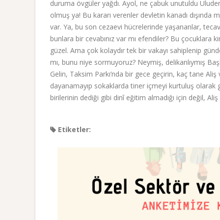
duruma övgüler yağdı. Ayol, ne çabuk unutuldu Uludere’d
olmuş ya! Bu kararı verenler devletin kanadı dışında m
var. Ya, bu son cezaevi hücrelerinde yaşananlar, teca
bunlara bir cevabınız var mı efendiler? Bu çocuklara kim
güzel. Ama çok kolaydır tek bir vakayı sahiplenip gün
mı, bunu niye sormuyoruz? Neymiş, delikanlıymış Başbaka
Gelin, Taksim Parkı’nda bir gece geçirin, kaç tane Aliş 
dayanamayıp sokaklarda tiner içmeyi kurtuluş olarak g
birilerinin dediği gibi dinî eğitim almadığı için değil, Al
Etiketler: