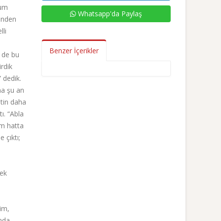
rum
Whatsapp'da Paylaş
sinden
lli
Benzer İçerikler
 de bu
rdik
 dedik.
ma şu an
etin daha
ı. “Abla
im hatta
 çıktı;
kek
tim,
anda