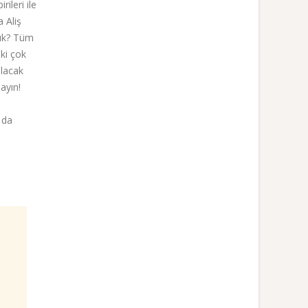
ileri ile
 Aliş
cuk? Tüm
 ki çok
ılacak
ayın!
 da