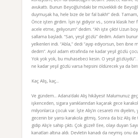
avukattı. Bunun Beyoğlu’ndaki bir müvekkili de Beyoğlu
duymuşak ha, hele bize de bir fal bakh!” dedi. Tamam, 
Önce işten girdim. İşin iyi gidiyor vs., sonra klasik her
acele etme, geliyorum” dedim. “Ah işte çıktı! Uzun boylu
sallama başladı. “Sarı, yeşil gözlü” dedim. Adam bunu
yelkenleri indi. “Abla,” dedi “ayıp ediyorsun, ben ibne
dedim”. Ayol adam etrafında ne kadar yeşil gözlü çocuk
Yok yok yok, bu muhasebeci kesin. O yeşil gözlüydü”
ne kadar yeşil gözlü varsa hepsini öldürecek ya da biris
Kaç Aliş, kaç...
Ve gündem... Adana’daki Aliş hikâyesi! Malumunuz geçt
işkenceden, sigara yanıklarından kaçarak gece karakola 
milyonlarca çocuk var. İşte Aliş’in cesareti mi diyeli
gecenin bir yarısı karakola gitmiş. Sonra da biz Aliş il
gidip Aliş’e sahip çıktı. Çok güzel! Eee, olayı duyan Sa
kanatları altına aldı. Devletin kanadı da neymiş onu da