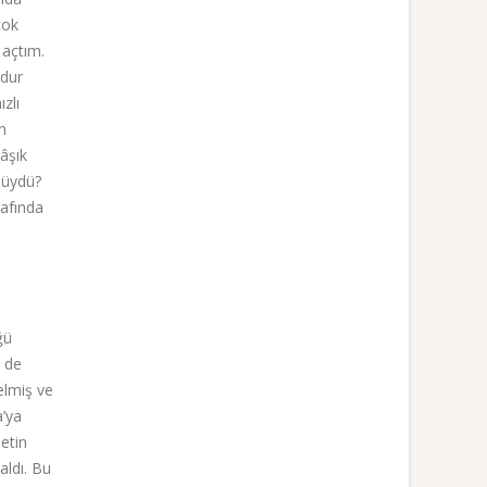
çok
 açtım.
 dur
zlı
n
 âşık
müydü?
afında
ğü
i de
elmiş ve
a’ya
letin
aldı. Bu