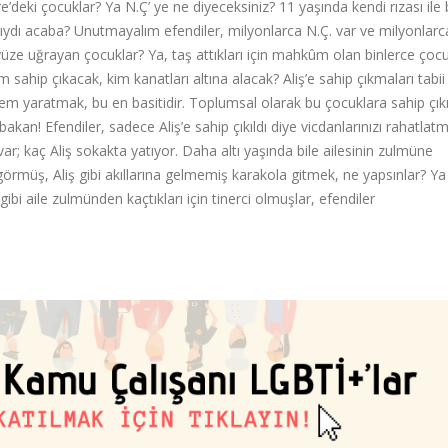
eki çocuklar? Ya N.Ç’ ye ne diyeceksiniz? 11 yaşında kendi rızası ile bir
ıydı acaba? Unutmayalım efendiler, milyonlarca N.Ç. var ve milyonlarca
vüze uğrayan çocuklar? Ya, taş attıkları için mahkûm olan binlerce ço
 sahip çıkacak, kim kanatları altına alacak? Aliş’e sahip çıkmaları tabii
dem yaratmak, bu en basitidir. Toplumsal olarak bu çocuklara sahip çık
n! Efendiler, sadece Aliş’e sahip çıkıldı diye vicdanlarınızı rahatlatm
var; kaç Aliş sokakta yatıyor. Daha altı yaşında bile ailesinin zulmüne
örmüş, Aliş gibi akıllarına gelmemiş karakola gitmek, ne yapsınlar? Ya
iş gibi aile zulmünden kaçtıkları için tinerci olmuşlar, efendiler