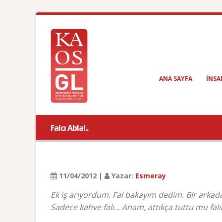
ANA SAYFA
INSA
Falcı Abla!..
11/04/2012 |
Yazar:
Esmeray
Ek iş arıyordum. Fal bakayım dedim. Bir arkad
Sadece kahve falı... Anam, attıkça tuttu mu fal