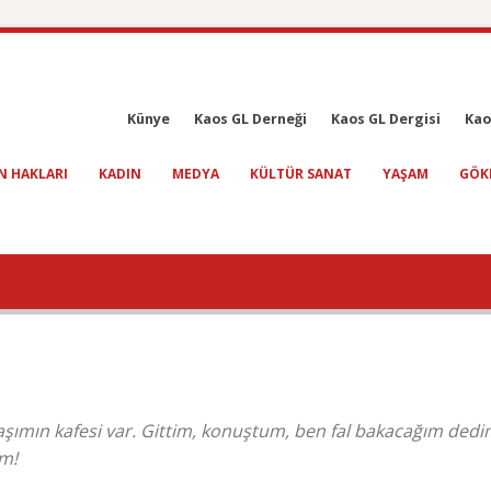
Künye
Kaos GL Derneği
Kaos GL Dergisi
Kao
N HAKLARI
KADIN
MEDYA
KÜLTÜR SANAT
YAŞAM
GÖK
aşımın kafesi var. Gittim, konuştum, ben fal bakacağım dedi
ım!