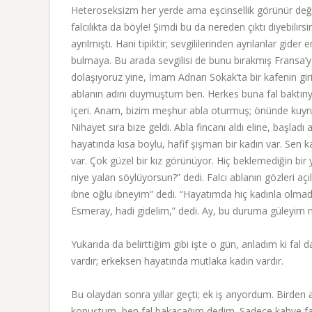
Heteroseksizm her yerde ama eşcinsellik görünür deği
falcılıkta da böyle! Şimdi bu da nereden çıktı diyebilir
ayrılmıştı. Hani tipiktir; sevgililerinden ayrılanlar gid
bulmaya. Bu arada sevgilisi de bunu bırakmış Fransa’ya 
dolaşıyoruz yine, İmam Adnan Sokak’ta bir kafenin gi
ablanın adını duymuştum ben. Herkes buna fal baktırıyo
içeri. Anam, bizim meşhur abla oturmuş; önünde kuyruk
Nihayet sıra bize geldi. Abla fincanı aldı eline, başla
hayatında kısa boylu, hafif şişman bir kadın var. Sen 
var. Çok güzel bir kız görünüyor. Hiç beklemediğin bir
niye yalan söylüyorsun?” dedi. Falcı ablanın gözleri a
ibne oğlu ibneyim” dedi. “Hayatımda hiç kadınla olmadım
Esmeray, hadi gidelim,” dedi. Ay, bu duruma güleyim
Yukarıda da belirttiğim gibi işte o gün, anladım ki fa
vardır; erkeksen hayatında mutlaka kadın vardır.
Bu olaydan sonra yıllar geçti; ek iş arıyordum. Birden 
konuştum, ben fal bakacağım dedim. Sadece kahve falı