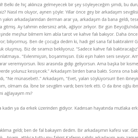
l! Belki de hiç aklınıza gelmeyecek bir şey söyleyeceğim şimdi, bu du
siniz? Nasıl mı oluyor, aynen şöyle: Yıllar önce gey bir arkadaşım sevgili
er en yakın arkadaşlarından derman arar ya, arkadaşım da bana geldi, tese
gitmiş. Ay tahmin edersiniz artık, ağlıyor zırlıyor. Bir gün Beyoğlu’nda
rişinde meşhur bilmem kim abla tarot ve kahve falı bakıyor. Daha önce
r; biliyormuş. Ben de çocuğa dedim ki, hadi gel sana fal baktıralım! Gi
 oluşmuş. Biz de sıramızı bekliyoruz. “Sadece kahve falı baktıracağız”
dı anlatmaya.. “Evlenmişsin, boşanmışsın. Eski eşin halen seni seviyor. A
karar veremiyorsun. İkisi arasında gidip geliyorsun. Ama başka bir kısm
 yerde yolunuz kesişecek.” Arkadaşım birden bana baktı. Sonra ona bakt
çıldı, “Ne münasebet!..” Arkadaşım, “Evet, yalan söylüyorsun! Ben ibney
, olmam da. İbne bir sevgilim vardı; beni terk etti. O da ibne oğlu ibne
 mi ağlayayım mı?
l da kadın ya da erkek üzerinden gidiyor. Kadınsan hayatında mutlaka er
aklıma geldi; ben de fal bakayım dedim. Bir arkadaşımın kafesi var. Git
... Anam, attıkça tuttu mu falım! Kafenin sahibi arkadaşım aynı zam