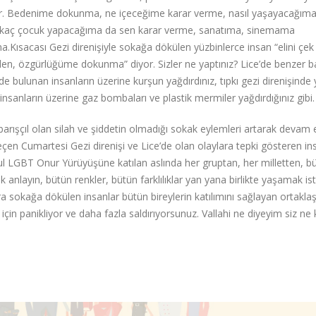
ır. Bedenime dokunma, ne içeceğime karar verme, nasıl yaşayacağıma 
kaç çocuk yapacağıma da sen karar verme, sanatıma, sinemama
.Kısacası Gezi direnişiyle sokağa dökülen yüzbinlerce insan “elini çek
en, özgürlüğüme dokunma” diyor. Sizler ne yaptınız? Lice’de benzer ba
de bulunan insanların üzerine kurşun yağdırdınız, tıpkı gezi direnişinde 
 insanların üzerine gaz bombaları ve plastik mermiler yağdırdığınız gibi.
ışçıl olan silah ve şiddetin olmadığı sokak eylemleri artarak devam 
en Cumartesi Gezi direnişi ve Lice’de olan olaylara tepki gösteren in
bul LGBT Onur Yürüyüşüne katılan aslında her gruptan, her milletten, b
k anlayın, bütün renkler, bütün farklılıklar yan yana birlikte yaşamak ist
ra sokağa dökülen insanlar bütün bireylerin katılımını sağlayan ortakla
in panikliyor ve daha fazla saldırıyorsunuz. Vallahi ne diyeyim siz ne