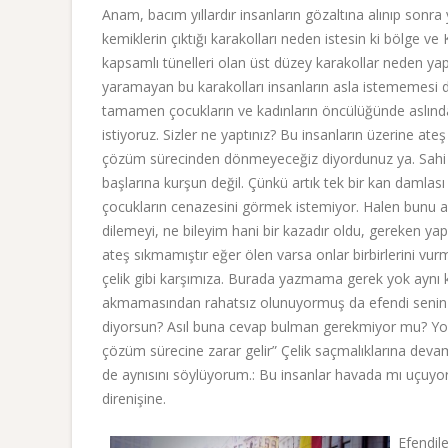
Anam, bacım yıllardır insanların gözaltına alınıp sonra
kemiklerin çıktığı karakolları neden istesin ki bölge v
kapsamlı tünelleri olan üst düzey karakollar neden yapıl
yaramayan bu karakolları insanların asla istememesi do
tamamen çocukların ve kadınların öncülüğünde aslında 
istiyoruz. Sizler ne yaptınız? Bu insanların üzerine ate
çözüm sürecinden dönmeyeceğiz diyordunuz ya. Sahi b
başlarına kurşun değil. Çünkü artık tek bir kan damlas
çocukların cenazesini görmek istemiyor. Halen bunu an
dilemeyi, ne bileyim hani bir kazadır oldu, gereken ya
ateş sıkmamıştır eğer ölen varsa onlar birbirlerini vu
çelik gibi karşımıza. Burada yazmama gerek yok aynı k
akmamasından rahatsız olunuyormuş da efendi senin ik
diyorsun? Asıl buna cevap bulman gerekmiyor mu? Yok 
çözüm sürecine zarar gelir” Çelik saçmalıklarına devam
de aynısını söylüyorum.: Bu insanlar havada mı uçuyor
direnişine.
Efendil