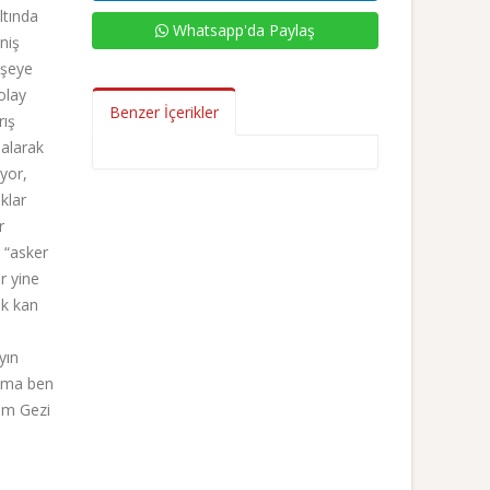
ltında
Whatsapp'da Paylaş
niş
rşeye
olay
Benzer İçerikler
rış
 alarak
yor,
klar
r
 “asker
r yine
ok kan
yın
 ama ben
lim Gezi