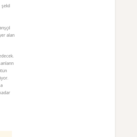
şekil
rışçıl
yer alan
edecek.
sanların
ütün
iyor.
şa
 kadar