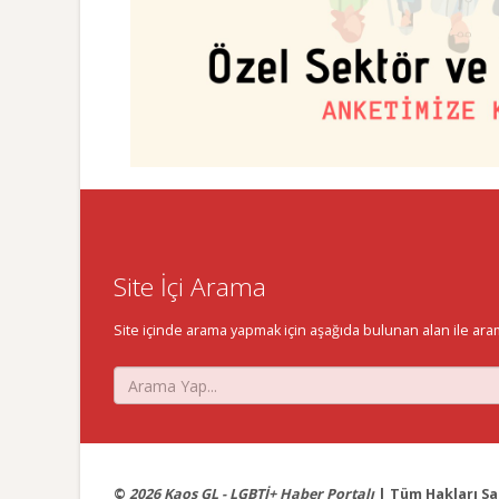
Site İçi Arama
Site içinde arama yapmak için aşağıda bulunan alan ile aramak 
©
2026 Kaos GL - LGBTİ+ Haber Portalı
| Tüm Hakları Sak