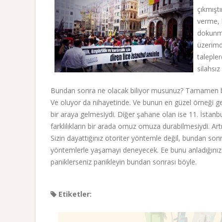
çıkmışt
verme, 
dokunma
üzerimd
talepler
silahsız
Bundan sonra ne olacak biliyor musunuz? Tamamen bar
Ve oluyor da nihayetinde. Ve bunun en güzel örneği geç
bir araya gelmesiydi. Diğer şahane olan ise 11. İstan
farklılıkların bir arada omuz omuza durabilmesiydi. Artı
Sizin dayattığınız otoriter yöntemle değil, bundan son
yöntemlerle yaşamayı deneyecek. Ee bunu anladığınız iç
paniklerseniz panikleyin bundan sonrası böyle.
Etiketler: