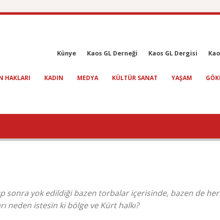
Künye
Kaos GL Derneği
Kaos GL Dergisi
Kao
N HAKLARI
KADIN
MEDYA
KÜLTÜR SANAT
YAŞAM
GÖK
nıp sonra yok edildiği bazen torbalar içerisinde, bazen de he
arı neden istesin ki bölge ve Kürt halkı?