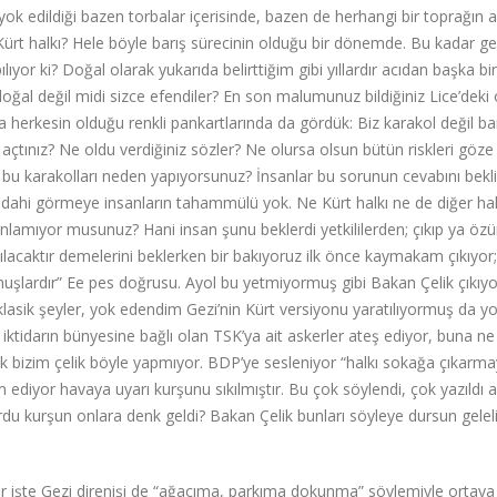
 yok edildiği bazen torbalar içerisinde, bazen de herhangi bir toprağın a
e Kürt halkı? Hele böyle barış sürecinin olduğu bir dönemde. Bu kadar ge
ıyor ki? Doğal olarak yukarıda belirttiğim gibi yıllardır acıdan başka bi
ğal değil midi sizce efendiler? En son malumunuz bildiğiniz Lice’deki 
herkesin olduğu renkli pankartlarında da gördük: Biz karakol değil ba
ş açtınız? Ne oldu verdiğiniz sözler? Ne olursa olsun bütün riskleri göze
u karakolları neden yapıyorsunuz? İnsanlar bu sorunun cevabını bekli
ı dahi görmeye insanların tahammülü yok. Ne Kürt halkı ne de diğer hal
lamıyor musunuz? Hani insan şunu beklerdi yetkililerden; çıkıp ya özü
pılacaktır demelerini beklerken bir bakıyoruz ilk önce kaymakam çıkıyor;
rmuşlardır” Ee pes doğrusu. Ayol bu yetmiyormuş gibi Bakan Çelik çıkıyo
lasik şeyler, yok edendim Gezi’nin Kürt versiyonu yaratılıyormuş da y
tidarın bünyesine bağlı olan TSK’ya ait askerler ateş ediyor, buna ne
bizim çelik böyle yapmıyor. BDP’ye sesleniyor “halkı sokağa çıkarma
 ediyor havaya uyarı kurşunu sıkılmıştır. Bu çok söylendi, çok yazıldı
du kurşun onlara denk geldi? Bakan Çelik bunları söyleye dursun gele
er işte Gezi direnişi de “ağacıma, parkıma dokunma” söylemiyle ortaya