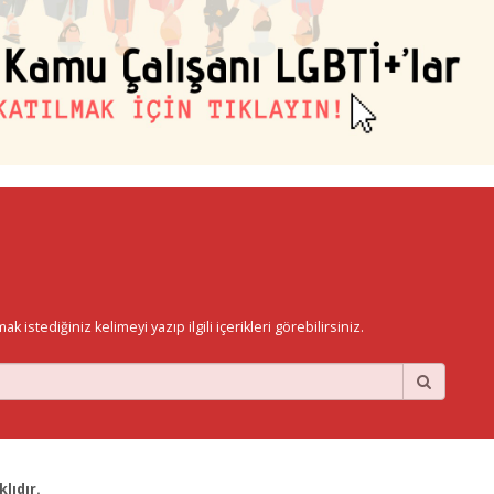
istediğiniz kelimeyi yazıp ilgili içerikleri görebilirsiniz.
lıdır.