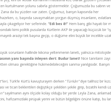
likten kurtulmanın yolunu sabırla göstermektir. Çoğumuzda bu sabrın ve
a Zana da bu yüzden var zaten. Çoğumuz, barışın kapısında her
azırken, o, başında savaşmaktan yorgun düşmüş insanların, evlatları
yla çıkageliyor her seferinde.
“Edi bes ê!”
Hem barış gibi hayati bir 
sındaki kimi politik pusularda Kürtlerin AKP ile yapacağı küçücük bir “işb
i mayınlı araziyi tek başına geçip, o düğüme elini büyük bir incelikle uz
üyük sorunların hallinde kılıcına yeltenmenin laneti, yalnızca mitolojide
asının yanı başında inleyen dert: Budur lanet!
Nice tanrıların zay
letten olması gerektiğine hükmedebileceğini sanma yanılgısıdır. Barışın
”leri,
Türk’le Kürt’ü kavuşturayım derken “
Türkân”
diye talihsiz bir kız
i ve ticari beklentileri değiştikçe şekilden şekile girip, bizatihi kendi ü
n”
sayılmanın aynı ölçüde kolay olduğu bir yerde Leyla Zana, anlamad
i, hafızamızdaki pirüpak yerini ve bütün bilgeliğini önüne katıp, bu la