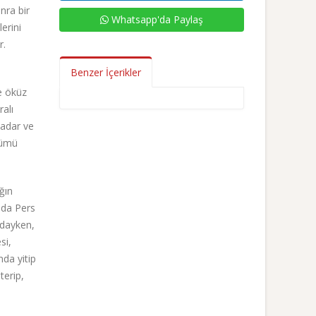
nra bir
Whatsapp'da Paylaş
erini
r.
Benzer İçerikler
re öküz
ralı
 adar ve
ğümü
ğın
nda Pers
ndayken,
si,
da yitip
terip,