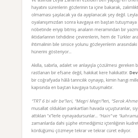
hayatını sürenlerin gözlerinin ta içine bakarak, zalim
olmaması şaşılacak ya da ayıplanacak şey değil. Leyl
oyalanışımızdan sonra kavgaya en baştan tutuşmaya h
nöbetinde eriyip bitmiş anaların meramından bir yazma
iktidarlarının tehdidine çevirenlerin, hem de Türkler ara
ihtimalinin bile sinsice yolunu gözleyenlerin arasındak
hünerini gösteriyor...
Akılla, sabırla, adalet ve anlayışla çözülmesi gereken b
rastlanan bir efsane değil, hakikat kere hakikattir.
Dev
bir coğrafyada hâlâ tanrıcılık oynayıp, kimin hangi mil
kapısında en baştan kavgaya tutuşmaktır.
“TRT 6 bi xêr be”leri
,
“Megri Megri”
leri,
“Serok Ahmet
musallat oldukları pankartları havada uçuşturanlar, siyas
attıkları “x”lerle oynayadursunlar...
“Hain”
ve
“kahrama
zamanlarda dahi şüphe etmediğimiz içtenliğinin kudretin
kördüğümü çözmeye tekrar ve tekrar cüret ediyor.