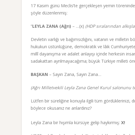
17 Kasım günü Meclis’te gerçekleşen yemin töreninde
şöyle düzenlenmiş:
“
LEYLA ZANA (Ağrı)
– …(x)
(HDP sıralarından alkışla
Devletin varlığı ve bağımsızlığını, vatanın ve milletin
hukukun üstünlüğüne, demokratik ve lâik Cumhuriyete v
millî dayanışma ve adalet anlayışı içinde herkesin in
sadakattan ayrılmayacağıma; büyük Türkiye milleti ö
BAŞKAN
– Sayın Zana, Sayın Zana…
(Ağrı Milletvekili Leyla Zana Genel Kurul salonunu ter
Lütfen bir süreliğine konuyla ilgili tüm gördüklerinizi, 
böylece okusanız ne anlardınız?
Leyla Zana bir hışımla kürsüye gelip haykırmış:
X!