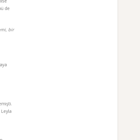
lise
nü de
mi, bir
maya
mişti.
 Leyla
ın