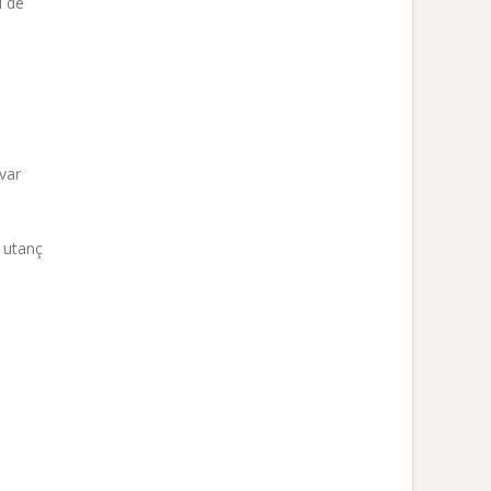
i de
 var
r utanç