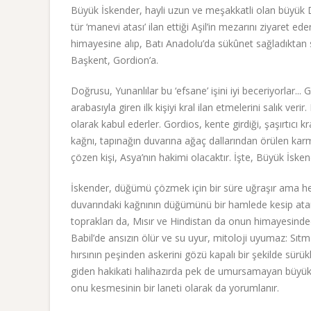
Büyük İskender, hayli uzun ve meşakkatli olan büyük 
tür ‘manevi atası’ ilan ettiği Aşil’in mezarını ziyaret 
himayesine alıp, Batı Anadolu’da sükûnet sağladıktan so
Başkent, Gordion’a.
Doğrusu, Yunanlılar bu ‘efsane’ işini iyi beceriyorlar..
arabasıyla giren ilk kişiyi kral ilan etmelerini salık veri
olarak kabul ederler. Gordios, kente girdiği, şaşırtıcı k
kağnı, tapınağın duvarına ağaç dallarından örülen karm
çözen kişi, Asya’nın hakimi olacaktır. İşte, Büyük İsk
İskender, düğümü çözmek için bir süre uğraşır ama he
duvarındaki kağnının düğümünü bir hamlede kesip atar
toprakları da, Mısır ve Hindistan da onun himayesinde
Babil’de ansızın ölür ve su uyur, mitoloji uyumaz: Sı
hırsının peşinden askerini gözü kapalı bir şekilde sür
giden hakikati halihazırda pek de umursamayan büyük 
onu kesmesinin bir laneti olarak da yorumlanır.