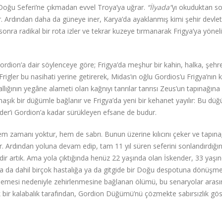
Doğu Seferi’ne çıkmadan evvel Troya’ya uğrar.
“İlyada”
yı okuduktan so
eder. Ardından daha da güneye iner, Karya’da ayaklanmış kimi şehir devletl
nra radikal bir rota izler ve tekrar kuzeye tırmanarak Frigya’ya yöneli
. Gordion’a dair söylenceye göre; Frigya’da meşhur bir kahin, halka, şeh
r. Frigler bu nasihati yerine getirerek, Midas’ın oğlu Gordios’u Frigya’nın k
rallığının yegâne alameti olan kağnıyı tanrılar tanrısı Zeus’un tapınağına
aşık bir düğümle bağlanır ve Frigya’da yeni bir kehanet yayılır: Bu dü
ender’i Gordion’a kadar sürükleyen efsane de budur.
m zamanı yoktur, hem de sabrı. Bunun üzerine kılıcını çeker ve tapına
. Ardından yoluna devam edip, tam 11 yıl süren seferini sonlandırdığı
dir artık. Ama yola çıktığında henüz 22 yaşında olan İskender, 33 yaşı
tma da dahil birçok hastalığa ya da gitgide bir Doğu despotuna dönüşme
üklemesi nedeniyle zehirlenmesine bağlanan ölümü, bu senaryolar arasın
bir kalabalık tarafından, Gordion Düğümü’nü çözmekte sabırsızlık gös