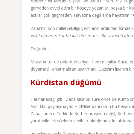
hatası”*
bir Meclis Başkanı ve daha bir sürü rezillik 
girmeden evvel adını bir köşeye yazanlar, başka bir k
açtılar çok geçmeden. Hayatına değil ama hayatının 10
Zana’nın son milletvekilliği yemininin ardından İsmail
vekil olmanın kat be kat ötesinde... Bir siyasetçide
Doğrudur.
Musa Anter de onlardan biriydi. Hem de yıllar önce, e
doyamadı, anlatmaktan usanmadı. Güzelim lisanını bin b
Kürdistan düğümü
Hatırlanacağı gibi, Zana kısa bir süre önce de Kürt So
Aynı fikri paylaşmayan HDP’liler dahi onun bu beyanın
Zana sadece Türklerle Kürtler arasında değil, Kürtleri
yaratabilecek sözlerin sahibi o olduğunda, kulak kabar
Ve aslında Leyla Zana’nın ezelden beri yaptığı en öneml