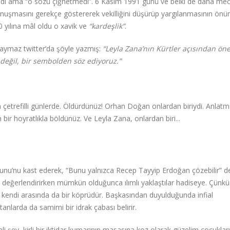
geldi ama “o sözü çiğnetmedi”. 6 Kasım 1991 günü ve belki de daha mec
onuşmasını gerekçe göstererek vekilliğini düşürüp yargılanmasının önü
 yılına mâl oldu o xavik ve
“kardeşlik”
.
 Saymaz twitter’da şöyle yazmış:
“Leyla Zana’nın Kürtler açısından öne
n değil, bir sembolden söz ediyoruz.”
n çetrefilli günlerde. Öldürdünüz! Orhan Doğan onlardan biriydi. Anlat
ir hoyratlıkla böldünüz. Ve Leyla Zana, onlardan biri...
runu’nu kast ederek, “Bunu yalnızca Recep Tayyip Erdoğan çözebilir” de
ı değerlendirirken mümkün olduğunca ılımlı yaklaştılar hadiseye. Çünkü
n kendi arasında da bir köprüdür. Başkasından duyulduğunda infial
tanlarda da samimi bir idrak çabası belirir.
i şey, kirli bir iktidar kumarının masasına koz olarak güzelim çocuklar