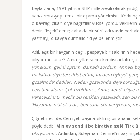
Leyla Zana, 1991 yılında SHP milletvekili olarak girdiği
sarı-kırmızı-yeşil renkli bir eşarba yönelmişti. Korkunç
o bayrağı çıkar” diye bağırtılar yükseliyordu. Vekillerin
‘
denir, “leçek” denir; daha da bir sürü adı vardır herhald
yazmayı, o kavga durmalıdır diye bellenmiştir.
Adil, eşit bir kavganın değil, pespaye bir saldırının h
biliyor musunuz? Zana, yıllar sonra kendisi anlatmıştı:
yöneldim, gelini öptüm, damadı sordum. Annesi boynu
mı katıldı diye tereddüt ettim, madem öyleydi genç 
gözaltında’ dediler. ‘Neden gözaltında’ diye sorduğum
cevabını aldım. Çok üzüldüm... Anne, kendi eliyle o 
vereceksin: O meclis bu renkleri yasakladı, sen bu
‘Hayatıma mâl olsa da, ben sana söz veriyorum, me
Çiğnetmedi de. Cemiyeti başına yıkılmış bir ananın k
şöyle dedi:
“Min ev sond ji bo biratîya gelê Tirk 
okuyorum.”)
Ardından, Süleyman Demirel’in başını çekt