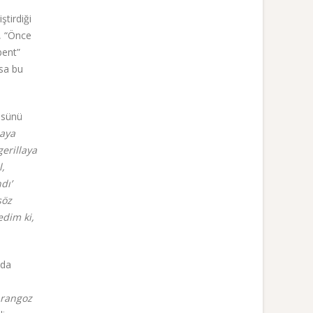
ştirdiği
a, “Önce
bent”
rsa bu
küsünü
maya
erillaya
l,
dı’
söz
edim ki,
nda
rangoz