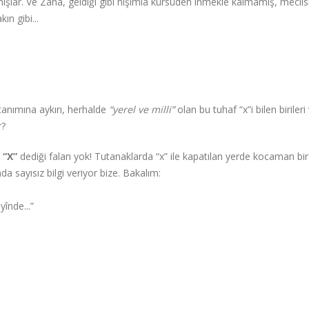
şlamışlar. Ve Zana, geldiği gibi hışımla kürsüden inmekle kalmamış, meclis
ın gibi...
 tanımına aykırı, herhalde
“yerel ve milli”
olan bu tuhaf “x”i bilen birileri
r?
n
“X”
dediği falan yok! Tutanaklarda “x” ile kapatılan yerde kocaman bi
da sayısız bilgi veriyor bize. Bakalım:
ayînde...”