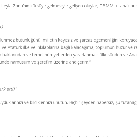
 Leyla Zana’nın kürsüye gelmesiyle gelişen olaylar, TBMM tutanakları
r)
 bölünmez bütünlüğünü, milletin kayıtsız ve şartsız egemenliğini koruyac
e Atatürk ilke ve inkılaplarına bağlı kalacağıma; toplumun huzur ve re
san haklarından ve temel hürriyetlerden yararlanması ülküsünden ve An
nünde namusum ve şerefim üzerine andiçerim.”
k etti).
”
duyduklarınızı ve bildiklerinizi unutun. Hiçbir şeyden habersiz, şu tutanağ