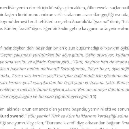
 mecliste yemin etmek için kürsüye çıkacakken, öfke evvela saçlarına ili
 bir faşizm koridorunu andıran vekil sıralarının arasından geçtiği esnad
bayrak’
demeyi tercih ettikleri o eşarba Anadolu’da “yazma” denir, “tül
e. Kürtler, “xavik” diyor. Eğer bir kadın getirip kavganın orta yerine ata
edefi halindeyken dahi başından bir an olsun düşürmediği o “xavik”in öy
“Seçim çalışması yürütürken bir köye gittim. Gelin oturuyor, kutla
ma sarıldı ve ağladı: ‘Damat gitti...’ Gitti, deyince ben de acaba g
kızın hayatını neden mahvetti? Sorduğumda, ‘Hayır hayır, öyle deği
da, ‘Araca sarı-kırmızı-yeşil eşarplar bağlandığı için gözaltına alın
sarı-kırmızı-yeşil eşarplardan bir örgü yaptı ve başıma taktı: ‘Bana 
 renklerle o mecliste bunu haykıracaksın.’ Ben de anneye döndüm d
clise taşıyacağım ve bu sözü çiğnetmeyeceğim.”
(1)
elâmı aklında, onun emaneti olan yazma başında, yeminini etti ve sonu
û Kurd xwend.”
(“Bu yemini Türk ve Kürt halklarının kardeşliği adına
iği sıra yumruklayıcıları, “Dursana kızım!” diye arkasından bağıran
“ma