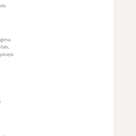
nda
ağıma;
fahı,
ayasaya
ı