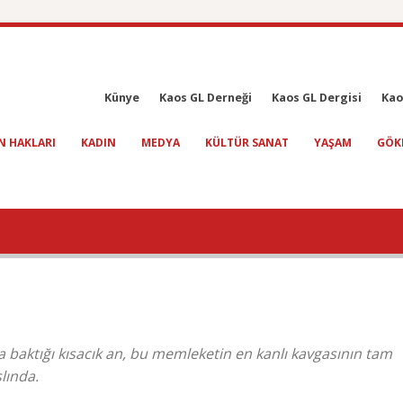
Künye
Kaos GL Derneği
Kaos GL Dergisi
Kao
N HAKLARI
KADIN
MEDYA
KÜLTÜR SANAT
YAŞAM
GÖK
a baktığı kısacık an, bu memleketin en kanlı kavgasının tam
slında.