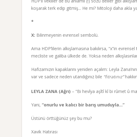
HDP’li vekiller de bu anlamlı (!) sözü deliler gibi alkı
koşarak terk edip gitmiş... He mi? Mitoloji daha akla yak
*
X:
Bilinmeyenin evrensel sembolü.
Ama HDP’lilerin alkışlamasına bakılırsa, “x”in evrensel
mecliste ve galiba ülkede de. Yoksa neden alkışlasınla
Hafızamızın kapaklarını yeniden açalım: Leyla Zana’nı
var ve sadece neden utandığınız bile
“fıtratınız”
hakkın
LEYLA ZANA (Ağrı)
– “Bi hevîya aşîtî kî bi rûmet û m
Yani,
“onurlu ve kalıcı bir barış umuduyla...”
Üstünü örttüğünüz şey bu mu?
Xavik Hatırası