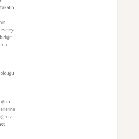
 takatin
nın
meseleyi
irliği”
atma
i olduğu
cağıza
zerlerine
ığımız
net