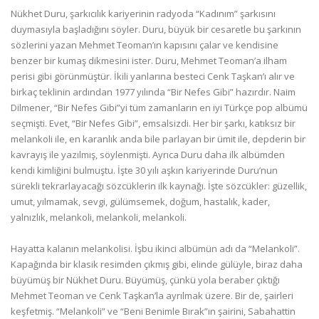
Nükhet Duru, şarkıcılık kariyerinin radyoda “Kadınım” şarkısını
duymasıyla başladığını söyler. Duru, büyük bir cesaretle bu şarkının
sözlerini yazan Mehmet Teoman’ın kapısını çalar ve kendisine
benzer bir kumaş dikmesini ister. Duru, Mehmet Teoman’a ilham
perisi gibi görünmüştür. İkili yanlarına besteci Cenk Taşkan’ı alır ve
birkaç teklinin ardından 1977 yılında “Bir Nefes Gibi” hazırdır. Naim
Dilmener, “Bir Nefes Gibi”yi tüm zamanların en iyi Türkçe pop albümü
seçmişti. Evet, “Bir Nefes Gibi”, emsalsizdi. Her bir şarkı, katıksız bir
melankoli ile, en karanlık anda bile parlayan bir ümit ile, depderin bir
kavrayış ile yazılmış, söylenmişti. Ayrıca Duru daha ilk albümden
kendi kimliğini bulmuştu. İşte 30 yılı aşkın kariyerinde Duru’nun
sürekli tekrarlayacağı sözcüklerin ilk kaynağı. İşte sözcükler: güzellik,
umut, yılmamak, sevgi, gülümsemek, doğum, hastalık, kader,
yalnızlık, melankoli, melankoli, melankoli.
Hayatta kalanın melankolisi. İşbu ikinci albümün adı da “Melankoli”.
Kapağında bir klasik resimden çıkmış gibi, elinde gülüyle, biraz daha
büyümüş bir Nükhet Duru. Büyümüş, çünkü yola beraber çıktığı
Mehmet Teoman ve Cenk Taşkan’la ayrılmak üzere. Bir de, şairleri
keşfetmiş. “Melankoli” ve “Beni Benimle Bırak”ın şairini, Sabahattin