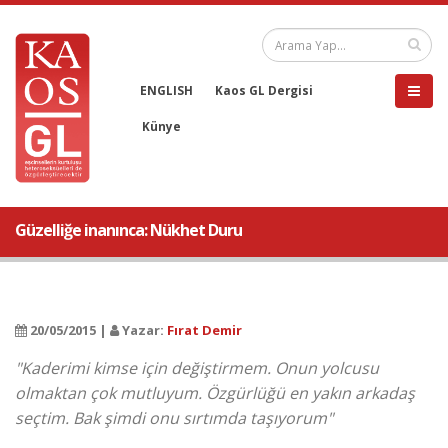
ENGLISH
Kaos GL Dergisi
Künye
Güzelliğe inanınca: Nükhet Duru
20/05/2015 |
Yazar:
Fırat Demir
"Kaderimi kimse için değiştirmem. Onun yolcusu
olmaktan çok mutluyum. Özgürlüğü en yakın arkadaş
seçtim. Bak şimdi onu sırtımda taşıyorum"