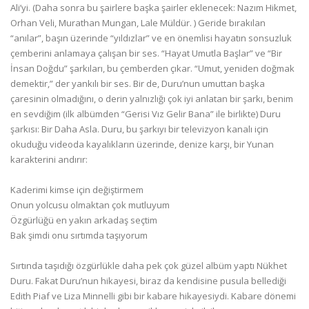
Ali’yi. (Daha sonra bu şairlere başka şairler eklenecek: Nazım Hikmet,
Orhan Veli, Murathan Mungan, Lale Müldür. ) Geride bırakılan
“anılar”, başın üzerinde “yıldızlar” ve en önemlisi hayatın sonsuzluk
çemberini anlamaya çalışan bir ses. “Hayat Umutla Başlar” ve “Bir
İnsan Doğdu” şarkıları, bu çemberden çıkar. “Umut, yeniden doğmak
demektir,” der yankılı bir ses. Bir de, Duru’nun umuttan başka
çaresinin olmadığını, o derin yalnızlığı çok iyi anlatan bir şarkı, benim
en sevdiğim (ilk albümden “Gerisi Vız Gelir Bana” ile birlikte) Duru
şarkısı: Bir Daha Asla. Duru, bu şarkıyı bir televizyon kanalı için
okuduğu videoda kayalıkların üzerinde, denize karşı, bir Yunan
karakterini andırır:
Kaderimi kimse için değiştirmem
Onun yolcusu olmaktan çok mutluyum
Özgürlüğü en yakın arkadaş seçtim
Bak şimdi onu sırtımda taşıyorum
Sırtında taşıdığı özgürlükle daha pek çok güzel albüm yaptı Nükhet
Duru. Fakat Duru’nun hikayesi, biraz da kendisine pusula bellediği
Edith Piaf ve Liza Minnelli gibi bir kabare hikayesiydi. Kabare dönemi