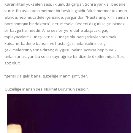
Karanlıktan yükselen sesi, ilk umuda çarpar. Sonra yankısı, bedene
vurur. Bu aşık kadın mermer bir heykel gibidir fakat mermer tozunun
altında, hep mücadele içerisinde, yorgundur. “Hastalanıp kimi zaman
borçlanmışım bir doktora”, der, mesela. Bedeni özgürlük için bitmez
bir kavga halindedir. Ama ses bir yere daha ulaşacak, güç
toplayacaktır: Güneş Evi’ne. Güneşe okunan şarkıyla varolmak
kutsanır, kaderle barışılır ve hastalığın, melankolinin, o iç
çekilmelerinin yerine direnç duygusu belirir. Acısına hep büyük
anlamlar arayan bu sesin kaynağı ise bir dizede özetlenmiştir. Ses,
söz olur:
“gerisi vız gelir bana, güzelliğe inanmışım”, der.
Güzelliğe inanan ses, Nükhet Duru’nun sesidir.