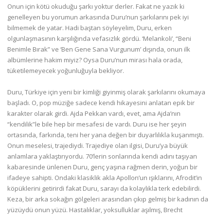
Onun için kötü okuduğu şarkı yoktur derler. Fakat ne yazık ki
genelleyen bu yorumun arkasında Duru’nun şarkılarını pek iyi
bilmemek de yatar. Hadi baştan söyleyelim, Duru, erken
olgunlaşmasının karşılığında vefasızlık gördü. ‘Melankoli’, “Beni
Benimle Bırak” ve ‘Ben Gene Sana Vurgunum’ dışında, onun ilk
albümlerine hakim miyiz? Oysa Duru’nun mirası hala orada,
tüketilemeyecek yoğunluğuyla bekliyor.
Duru, Türkiye için yeni bir kimliği giyinmiş olarak şarkılarını okumaya
başladı. O, pop müziğe sadece kendi hikayesini anlatan epik bir
karakter olarak girdi. Ajda Pekkan vardı, evet, ama Ajda’nın
“kendilik”le bile hep bir mesafesi de vardı. Duru ise her şeyin
ortasında, farkında, teni her yana değen bir duyarlılıkla kuşanmıştı.
Onun meselesi, trajediydi. Trajediye olan ilgisi, Duru’ya büyük
anlamlara yaklaştırıyordu. 70’lerin sonlarında kendi adını taşıyan
kabaresinde ünlenen Duru, genç yaşına rağmen derin, yoğun bir
ifadeye sahipti. Ondaki klasiklik akla Apollon’un ışıklarını, Afrodit’in
köpüklerini getirirdi fakat Duru, sarayı da kolaylıkla terk edebilirdi.
Keza, bir arka sokağın gölgeleri arasından çıkıp gelmiş bir kadının da
yüzüydü onun yüzü. Hastalıklar, yoksulluklar aşılmış, Brecht