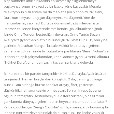
bitip sahneler artık bir kadının epikleşmesiyle ilgilenmemeye
başlayınca, onun hikayesi de bir başka yöne kayacaktı. Mesela
televizyonun hızlı sistemi ya da marketleşen bir pop müzik alanı,
Duru’nun kimyasına uygun düşmeyecekti, düşmedi. Yine de,
inancından hiç sapmadı Duru ve dönemsel değişimlerden ister
istemez etkilenen kariyerinde tam kendisi gibi albümlere sığındı.
İçinde Onno Tunç’un besteciliğini duyuran, Onno Tunç’u Sezen
Aksu’ya taşıyan “Seninle”nin bulunduğu “Nükhet Duru 81”, onu yine
şairlerle, Murathan Mungan’la, Lale Müldür’le bir araya getiren,
zamanının çok ilerisinde bir bütünlükle parıldayan “Benim Yolum” ve
90’ların en epik çalışmalarından, kendi adını taşıyan 94 tarihli albümü
“Nükhet Duru”, onun damgasını taşıyan şarkılarla doluydu.
Bir keresinde bir partide tanıştırıldım Nükhet Duru’yla. Ayak üstü bir
tanışmaydı. Hemen burçlardan konuştuk. O da, benim gibi, boğa
burcu. Tam bir boğa burcu: sadakat arayışı, flört, gösterişe
düşkünlük, naif ama keskin bir heyecan. Sonra ilk yaptığı, bana
oğlunun fotoğrafını göstermesiydi. Gösterecek tabii, o değil miydi
şarkılarında dünyaya gelen insanın heyecanını, umudunu anlatan?
Ya da çocuklar için “Sevgili Çocuklar” isimli, insanın, artık büyümüş bir
insanın içini temizleyen bir plak dolduran. “Bak, ne kadar yakışıklı,