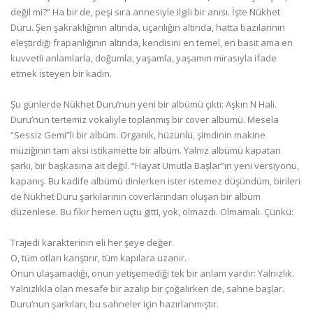
değil mi?” Ha bir de, peşi sıra annesiyle ilgili bir anısı. İşte Nükhet
Duru. Şen şakraklığının altında, uçarılığın altında, hatta bazılarının
eleştirdiği frapanlığının altında, kendisini en temel, en basit ama en
kuvvetli anlamlarla, doğumla, yaşamla, yaşamın mirasıyla ifade
etmek isteyen bir kadın.
Şu günlerde Nükhet Duru’nun yeni bir albümü çıktı: Aşkın N Hali.
Duru’nun tertemiz vokaliyle toplanmış bir cover albümü. Mesela
“Sessiz Gemi”li bir albüm. Organik, hüzünlü, şimdinin makine
müziğinin tam aksi istikamette bir albüm. Yalnız albümü kapatan
şarkı, bir başkasına ait değil. “Hayat Umutla Başlar”ın yeni versiyonu,
kapanış. Bu kadife albümü dinlerken ister istemez düşündüm, birileri
de Nükhet Duru şarkılarının coverlarından oluşan bir albüm
düzenlese. Bu fikir hemen uçtu gitti, yok, olmazdı. Olmamalı. Çünkü:
Trajedi karakterinin eli her şeye değer.
O, tüm otları karıştırır, tüm kapılara uzanır.
Onun ulaşamadığı, onun yetişemediği tek bir anlam vardır: Yalnızlık.
Yalnızlıkla olan mesafe bir azalıp bir çoğalırken de, sahne başlar.
Duru’nun şarkıları, bu sahneler için hazırlanmıştır.