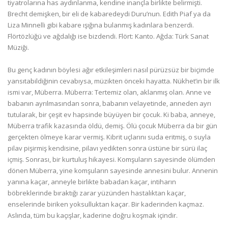
tiyatrolarına has aydınlanma, kendine inançla birlikte belirmişti.
Brecht demişken, bir eli de kabaredeydi Duru’nun. Edith Piaf ya da
Liza Minnelli gibi kabare ışığına bulanmış kadınlara benzerdi.
Flörtözlüğü ve ağdalığı ise bizdendi. Flört: Kanto. Ağda: Türk Sanat
Müziği.
Bu genç kadının böylesi ağır etkileşimleri nasıl pürüzsüz bir biçimde
yansıtabildiğinin cevabıysa, müzikten önceki hayatta. Nükhet’in bir ilk
ismi var, Müberra. Müberra: Tertemiz olan, aklanmış olan. Anne ve
babanın ayrılmasından sonra, babanın velayetinde, anneden ayrı
tutularak, bir çeşit ev hapsinde büyüyen bir çocuk. Ki baba, anneye,
Müberra trafik kazasında öldü, demiş. Ölü çocuk Müberra da bir gün
gerçekten ölmeye karar vermiş. Kibrit uçlarını suda eritmiş, o suyla
pilav pişirmiş kendisine, pilavı yedikten sonra üstüne bir sürü ilaç
içmiş. Sonrası, bir kurtuluş hikayesi. Komşuların sayesinde ölümden
dönen Müberra, yine komşuların sayesinde annesini bulur. Annenin
yanına kaçar, anneyle birlikte babadan kaçar, intiharın
böbreklerinde bıraktığı zarar yüzünden hastalıktan kaçar,
enselerinde biriken yoksulluktan kaçar. Bir kaderinden kaçmaz.
Aslında, tüm bu kaçışlar, kaderine doğru koşmak içindir.