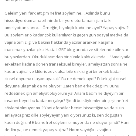
Gelelim yeni fark ettiğim nefret söylemine… Aslında bunu
hissediyordum ama zihninde bir yere oturtamamıştım ta ki
ameliyattan sonra… Örneğin, biyolojik kadın ne ayol? Yapay vajina?
Bu söylemler o kadar çok kullanılıyor ki geçen gün sosyal medya da
vajina temizliği ve bakımı hakkında yazılar ararken karşıma
inanılmaz yazılar çıktı. Hatta LGBT bloglarında ve sitelerinde bile var
bu yazılardan. Okuduklarımdan bir cümle kaldı aklımda… “Ameliyatla
erkekten kadına dönen transeksüel bireyler, ameliyattan sonra ne
kadar vajinal ve klitoris zevk alsa bile eskisi gibi bir erkek kadar
cinsel doyuma ulaşamayacak” Bu ne demek ayol? Erkek gibi cinsel
doyuma ulaşmak da ne oluyor? Zaten ben erkek değilim. Bunu
reddetmek için ameliyat oluyorum ya! Anam bacım ne diyeyim bir
insanın beyni bu kadar mı çalışır? Şimdi bu söylemler bir çeşit nefret
söylemi olmuyor mu? Yani efendiler benim hissettiğim ya da sizin
anlayacağınız dille söyleyeyim yani diyorsunuz ki, sen doğuştan
kadın değilsin! E bu nefret söylemi olmuyor da ne oluyor şimdi? Hani
dedim ya, ne demek yapay vajina? Norm saydığınız vajina