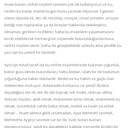
Anam bacım, nefret söylemi tanımını çok sık kullanıyoruz ve bu,
neden bu kadar önemli bugün bunu yazmak istiyorum. Egemen
olanın dışında ırk, din, dil, mezhep, cinsiyet, cinsel yönelim, cinsiyet
kimliği olan topluluklar ya da bireyler hakkında ötekileştirici,
olmaması gereken özellikler, hatta bu insanların yaşamamasını
tercih edebilecek herhangi bir söylemde bulunulduğunda buna
nefret söylemi denir. Daha da genişletilebilir aslında ama şimdilik bu
yazı için bu yeterli bir tanımdır.
Ayol işin tuhaf tarafı da bu nefret söylemlerinde bulunan çoğunluk,
bütün gücü elinde bulunduran, hatta iktidarı, silahı bir de toplumun
çoğunluğuna hakim olanlardır. Nedense bu hakim ve güçlü olan
ötekilerden korkuyor. Anlamadım korkunuz ne şimdi? Bizlere
dayattığınız tek ırk, tek dil, tek bayrak, tek önder, doksan altmış
doksan ölçüleri, akıllı olmak, mükemmel anne olmak, mükemmel eş
olmak, sorumluluk sahibi baba olmak, mutlak ya kadın ya erkek
olmak… Anam aklıma geldi unutmadan, Ayşe Mehmet’i sevmeli,
Mehmet’te Ayşe’yi sevmeli var bir de. Evet, bütün bunları
dayatıyorsunuz, şimdi bu dayattığınız kalıplar içerisinde bizden bir