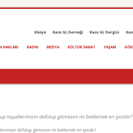
Künye
Kaos GL Derneği
Kaos GL Dergisi
Kao
N HAKLARI
KADIN
MEDYA
KÜLTÜR SANAT
YAŞAM
GÖK
p hayallerimizin defolup gitmesini mi beklemek en iyisidir?
rimizin defolup gitmesini mi beklemek en iyisidir?