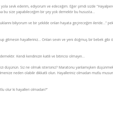
r yola sevk ederim, ediyorum ve edeceğim. Eğer şimdi sizde “Hayalper
ma bu size yapabileceğim bir şey yok demektir bu hususta…
klarını biliyorum ve bir şekilde onları hayata geçireceğim ileride…” pe
up gitmesin hayalleriniz… Onları sevin ve yeni doğmuş bir bebek gibi 
demektir. Kendi kendinizin katili ve bitiricisi olmayın…
zi düşünün. Siz ne olmak istersiniz? Maratonu yarılamışken düşünmek
tilmenize neden olabilir dikkatli olun. Hayalleriniz olmadan mutlu musu
u olur ki hayalleri olmadan?”