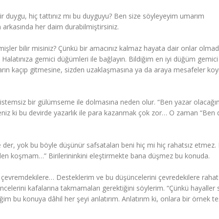
bir duygu, hiç tattınız mı bu duyguyu? Ben size söyleyeyim umarım
 arkasında her daim durabilmiştirsiniz.
şler bilir misiniz? Çünkü bir amacınız kalmaz hayata dair onlar olmad
n… Halatınıza gemici düğümleri ile bağlayın. Bildiğim en iyi düğüm gemici
rın kaçıp gitmesine, sizden uzaklaşmasına ya da araya mesafeler ko
temsiz bir gülümseme ile dolmasına neden olur. “Ben yazar olacağı
eniz ki bu devirde yazarlık ile para kazanmak çok zor… O zaman “Ben 
er, yok bu böyle düşünür safsataları beni hiç mi hiç rahatsız etmez.
den koşmam…” Birilerininkini eleştirmekte bana düşmez bu konuda.
 çevremdekilere… Desteklerim ve bu düşüncelerini çevredekilere raha
elerini kafalarına takmamaları gerektiğini söylerim. “Çünkü hayaller s
ğim bu konuya dâhil her şeyi anlatırım. Anlatırım ki, onlara bir örnek te