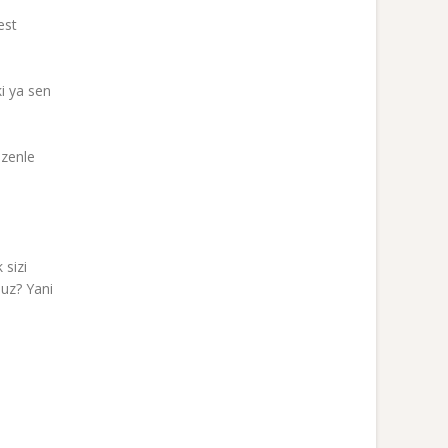
est
ki ya sen
özenle
 sizi
nuz? Yani