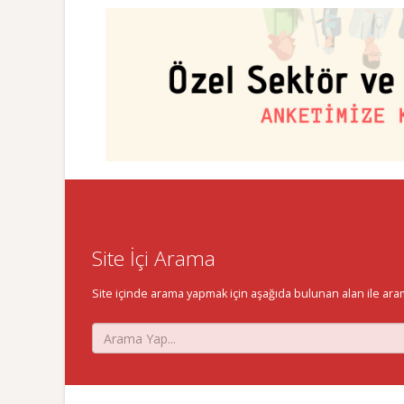
Site İçi Arama
Site içinde arama yapmak için aşağıda bulunan alan ile aramak 