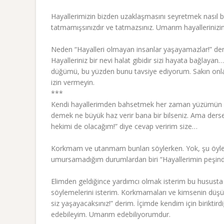
Hayallerimizin bizden uzaklaşmasını seyretmek nasıl 
tatmamışsınızdır ve tatmazsınız. Umarım hayallerinizin
Neden “Hayalleri olmayan insanlar yaşayamazlar!” demi
Hayalleriniz bir nevi halat gibidir sizi hayata bağlaya
düğümü, bu yüzden bunu tavsiye ediyorum. Sakın onla
izin vermeyin.
***
Kendi hayallerimden bahsetmek her zaman yüzümün is
demek ne büyük haz verir bana bir bilseniz. Ama ders
hekimi de olacağım!” diye cevap veririm size…
Korkmam ve utanmam bunları söylerken. Yok, şu öyle d
umursamadığım durumlardan biri “Hayallerimin peşin
Elimden geldiğince yardımcı olmak isterim bu hususta
söylemelerini isterim. Korkmamaları ve kimsenin düşünc
siz yaşayacaksınız!” derim. İçimde kendim için biriktirdi
edebileyim. Umarım edebiliyorumdur.