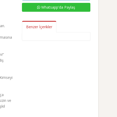
Whatsapp'da Paylaş
an.
Benzer İçerikler
ymasına
m!”
diş
 Kimseyi
tça
izin ve
şkil