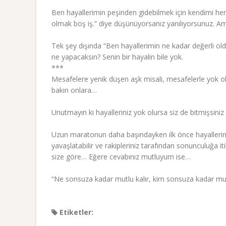
Ben hayallerimin peşinden gidebilmek için kendimi he
olmak boş iş.” diye düşünüyorsanız yanılıyorsunuz. A
Tek şey dışında “Ben hayallerimin ne kadar değerli oldu
ne yapacaksın? Senin bir hayalin bile yok.
***
Mesafelere yenik düşen aşk misali, mesafelerle yok ol
bakın onlara…
Unutmayın ki hayalleriniz yok olursa siz de bitmişsiniz 
Uzun maratonun daha başındayken ilk önce hayallerini
yavaşlatabilir ve rakipleriniz tarafından sonunculuğa i
size göre… Eğere cevabınız mutluyum ise…
“Ne sonsuza kadar mutlu kalır, kim sonsuza kadar mutl
Etiketler: