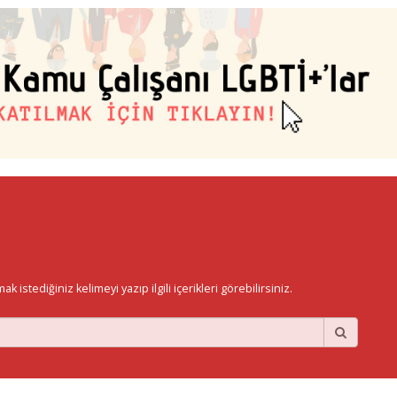
istediğiniz kelimeyi yazıp ilgili içerikleri görebilirsiniz.