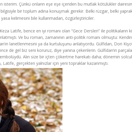
 isterim. Çünkü onların eşe eşe içeriden bu mutlak kötülükler dairesin
 bilgisiyle bir toplum adına konuşmak gerekir. Belki rüzgar, belki yaprak
, yasa kelimesini bile kullanmadan, özgürleştiriciler.
za Latife, bence en iyi romanı olan “Gece Dersleri” ile politikaların kiş
 anlatmıştı. Ve bu roman, zamanının anti-politik romanı olmuştu: Kendin
dan’ın lanetlenmesini ya da kurtuluşunu anlatıyordu. Gülfidan, Don Kişo
 önce de gel biz seni koruruz, diye yanına çekenlerin. Gülfidan’ın parçala
sembolüydü. Alın size bir içten çökertme harekatı daha; dönemin solcul
Latife, gerçekten yalnızlar için yeni topraklar kazanmıştı.