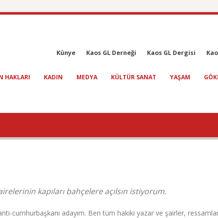
Künye
Kaos GL Derneği
Kaos GL Dergisi
Kao
N HAKLARI
KADIN
MEDYA
KÜLTÜR SANAT
YAŞAM
GÖK
relerinin kapıları bahçelere açılsın istiyorum.
nti-cumhurbaşkanı adayım. Ben tüm hakiki yazar ve şairler, ressamlar