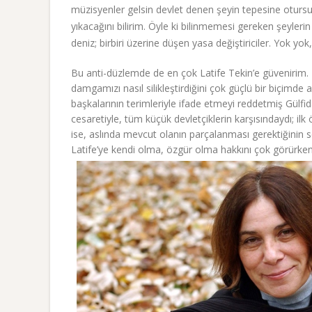
müzisyenler gelsin devlet denen şeyin tepesine otursun
yıkacağını bilirim. Öyle ki bilinmemesi gereken şeylerin
deniz; birbiri üzerine düşen yasa değiştiriciler. Yok yok
Bu anti-düzlemde de en çok Latife Tekin’e güvenirim. Ke
damgamızı nasıl silikleştirdiğini çok güçlü bir biçimde
başkalarının terimleriyle ifade etmeyi reddetmiş Gülfi
cesaretiyle, tüm küçük devletçiklerin karşısındaydı; ilk
ise, aslında mevcut olanın parçalanması gerektiğinin 
Latife’ye kendi olma, özgür olma hakkını çok görürken, 