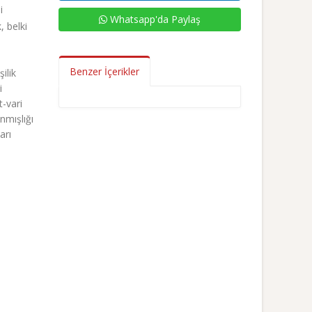
i
Whatsapp'da Paylaş
, belki
Benzer İçerikler
ilik
i
t-vari
nmışlığı
arı