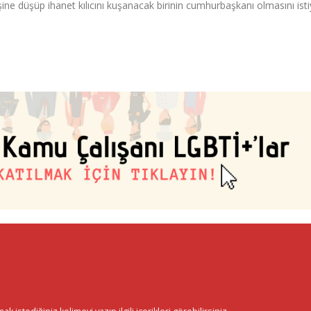
eşine düşüp ihanet kılıcını kuşanacak birinin cumhurbaşkanı olmasını ist