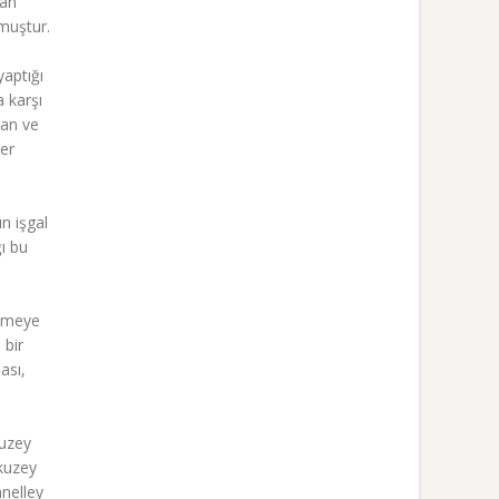
dan
lmuştur.
yaptığı
 karşı
kan ve
ber
ın işgal
ğı bu
etmeye
 bir
ası,
kuzey
 kuzey
nnelley