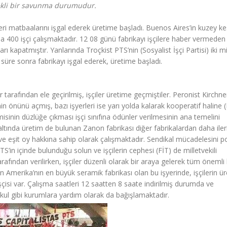
gerekli bir savunma durumudur.
ri matbaalarını işgal ederek üretime başladı. Buenos Aires’in kuzey k
a 400 işçi çalışmaktadır. 12 08 günü fabrikayı işçilere haber vermede
arı kapatmıştır. Yanlarında Troçkist PTS’nin (Sosyalist İşçi Partisi) iki mil
süre sonra fabrikayı işgal ederek, üretime başladı.
er tarafından ele geçirilmiş, işçiler üretime geçmiştiler. Peronist Kirchne
in önünü açmış, bazı işyerleri ise yarı yolda kalarak kooperatif haline
nin düzlüğe çıkması işçi sınıfına ödünler verilmesinin ana temelini
altında üretim de bulunan Zanon fabrikası diğer fabrikalardan daha iler
 ve eşit oy hakkına sahip olarak çalışmaktadır. Sendikal mücadelesini po
’in içinde bulunduğu solun ve işçilerin cephesi (FİT) de milletvekili
arafından verilirken, işçiler düzenli olarak bir araya gelerek tüm önemli 
in Amerika’nın en büyük seramik fabrikası olan bu işyerinde, işçilerin ür
işçisi var. Çalışma saatleri 12 saatten 8 saate indirilmiş durumda ve
okul gibi kurumlara yardım olarak da bağışlamaktadır.