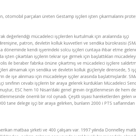
en, otomobil parçaları üreten Gestamp işçileri işten çıkarmalarını prote
k değerlendiği mücadeleci işçilerden kurtulmak için aralarında işçi
n direnişine, patron, devletin kolluk kuvvetleri ve sendika bürokrasisi (
a döneminde kendi işyerindeki solcu işçileri cuntaya ihbar etme gelen
 işten çıkartılan işçilerin tekrar işe girmek için başlattıkları mücadeley
ri polis ile beraber fabrika önüne çıkartmış ve mücadeleci işçilere saldırt
leri almamak için sendika ve devletin kolluk güçleriyle dirensede, 5 işç
in de işe alınması için mücadeleye işçiler arasında başlatmışlardır. S
işçi sınıfının cevabı işçilerin bir araya gelerek kurdukları Mücadeleci Sen
 olmuştur, ESC hem 10 Nisan’daki genel grevin örgütlenmesin de hem de
enmesinde önemli bir rol oynadı. Çeşitli siyasi hareketlerden gelen 
00 tane delege işçi bir araya gelirken, bunların 2000 i PTS saflarından
merikan matbaa şirketi ve 400 çalışanı var. 1997 yılında Donnelley mat