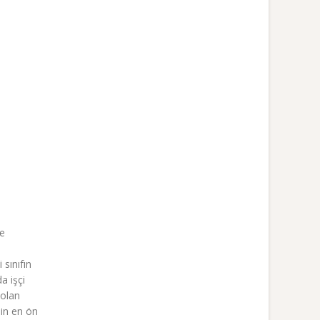
de
 sınıfın
a işçi
 olan
nin en ön