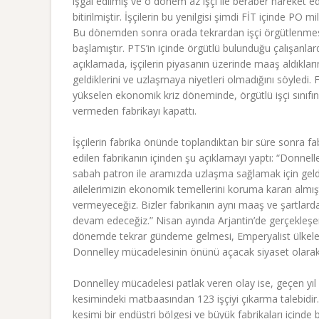
işgal edilmiş ve o dönem az işçi ile beraber hareket 
bitirilmiştir. İşçilerin bu yenilgisi şimdi FİT içinde PO m
Bu dönemden sonra orada tekrardan işçi örgütlenmesi b
başlamıştır. PTS’in içinde örgütlü bulunduğu çalışanla
açıklamada, işçilerin piyasanın üzerinde maaş aldıklar
geldiklerini ve uzlaşmaya niyetleri olmadığını söyledi. F
yükselen ekonomik kriz döneminde, örgütlü işçi sınıfına
vermeden fabrikayı kapattı.
İşçilerin fabrika önünde toplandıktan bir süre sonra fabr
edilen fabrikanın içinden şu açıklamayı yaptı: “Donnelley
sabah patron ile aramızda uzlaşma sağlamak için geldi. D
ailelerimizin ekonomik temellerini koruma kararı almıştı
vermeyeceğiz. Bizler fabrikanın aynı maaş ve şartlarda 
devam edeceğiz.” Nisan ayında Arjantin’de gerçekleşe
dönemde tekrar gündeme gelmesi, Emperyalist ülkeler
Donnelley mücadelesinin önünü açacak siyaset olarak
Donnelley mücadelesi patlak veren olay ise, geçen yıl
kesimindeki matbaasından 123 işçiyi çıkarma talebidir
kesimi bir endüstri bölgesi ve büyük fabrikaları içinde 