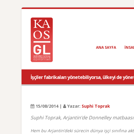
ANA SAYFA
INSA
İşçiler fabrikaları yönetebiliyorsa, ülkeyi de yönet
15/08/2014 |
Yazar:
Suphi Toprak
Suphi Toprak, Arjantin’de Donnelley matbaasını
Hem bu Arjantin’deki sürecin dünya işçi sınıfına akt