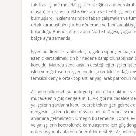
fabrikası içinde mesela işçi temsilciğinin anti-bürokrat
oluşan) temsil edilmekte. Gestamp ve LEAR işçilerin m
bulmuşlardı. İşçiler arasındaki taban çalışmaları ve tüm
ortak kararlaştırılmıştır bu dönemde ve fabrikadaki işçile
bulunduğu Buenos Aires Zona Norte bölgesi, yoğun iş
bölge aynı zamanda.
İşyeri bu direnci kırabilmek için, gelen siparişleri baş
işten çıkartabilmek için bir nedene sahip olunabilinsin
konuldu, Matbaa sendikasının desteği eğer işçiler işte
işleri verdiği taşeron işyerlerinde işçiler bildiler dağıtmı
temsilcilikleriyle ortak toplantılar yapılarak patronun h
Arjantin hükümeti şu anlık geri planda durmaktadır ve 
mücadelenin güç dengelerini LEAR gibi mücadelelerden 
ya işçilerin şartlarını kabul ederek tekrar geri gelme
dengesini işçilerin lehine devamı ancak Donnelley mücad
anlamına gelmektedir. Örneğin bu temelde Donnelley mat
ve ya işçilerin kontrolünde kamulaştırma için güç den
enternasyonal anlamda önemli bir desteğe Arjantin işçi s