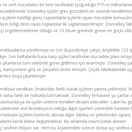
ik ve sınıf mücadeleci bir liste tarafından (çoğunluğu PTS in militanları
ücadelesinde Donnelley işçileri grev gözcülerin en önünde kendilerine
 işçilerin katıldığı geniş toplantılarla işçilerle siyasi mücadele konuşul
rin birliği derin siyasi toplantılar ile sağlamlaştırılmıştır. Donnelley fab
çi örgütlenmelerinin olduğu ve 10 Nisan grevinde grevin en güçlü old
ka matbaalarına yöneltmeye ve ciro düşürülmeye çalıştı, böylelikle 123 iş
 diye. Son haftalarda buna karşı işçiler tarafından mücadele planı ortay
n çıkartılırsa tüm sektörde greve gidilmesi için aranmıştır. Donnelley p
ş, kamyonların giriş ve çıkışlarını bloke etmiştir. Çeşitli fabrikalardaki işç
amlesi boşa çıkartılmıştır.
matbaa sendikası Smata’dan farklı olarak işçilerin yanına çekilmiştir. 
daha farklı bir noktada tutmaktadır. Donnelley firmasının şu şartlar a
k durumunda ya da işçiler üretime kendileri devam edecekler. Lakin bu g
elesinin asıl destekleyicisi olduğu diğer işyerleri üzerindeki baskının k
baası işçilerin kontrolü altında diğer fabrika ve şirketlerden sipariş 
gelerini kendi lehine değiştirebilsin. Bu anlamda önümüzdeki dönem
ınıfının ihtiyacı var. Hem bu Arjantin’deki sürecin dünya işçi sınıfına 