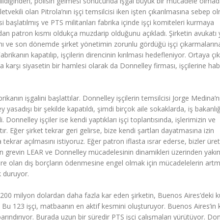
edildiğinden, polisin gelmesi sonucunda işgal büyük bir mücadele olma
illetvekili olan Pitrola’nın işçi temsilcisi iken işten çıkarılmasına sebep o
aşlatılmış ve PTS militanları fabrika içinde işçi komiteleri kurmaya
rdan patron kısmı oldukça muzdarip olduğunu açıkladı. Şirketin avukatı 
ını ve son dönemde şirket yönetimin zorunlu gördüğü işçi çıkarmalarına
abrikanın kapatılıp, işçilerin direncinin kırılması hedefleniyor. Ortaya çı
 karşı siyasetin bir hamlesi olarak da Donnelley firması, işçilerine ha
ikanın işgalini başlattılar. Donnelley işçilerin temsilcisi Jorge Medina’n
 yasadışı bir şekilde kapatıldı, şimdi birçok aile sokaklarda, iş bakanlı
onnelley işçiler ise kendi yaptıkları işçi toplantısında, işlerimizin ve
r. Eğer şirket tekrar geri gelirse, bize kendi şartları dayatmasına izin
tekrar açılmasını istiyoruz. Eğer patron iflasta ısrar ederse, bizler ür
n grevin LEAR ve Donnelley mücadelesinin dinamikleri üzerinden yakın
e olan dış borçların ödenmesine engel olmak için mücadelelerin artm
 duruyor.
 200 milyon dolardan daha fazla kar eden şirketin, Buenos Aires’deki 
. Bu 123 işçi, matbaanın en aktif kesmini oluşturuyor. Buenos Aires’in
barındırıyor. Burada uzun bir süredir PTS işçi çalışmaları yürütüyor. Do