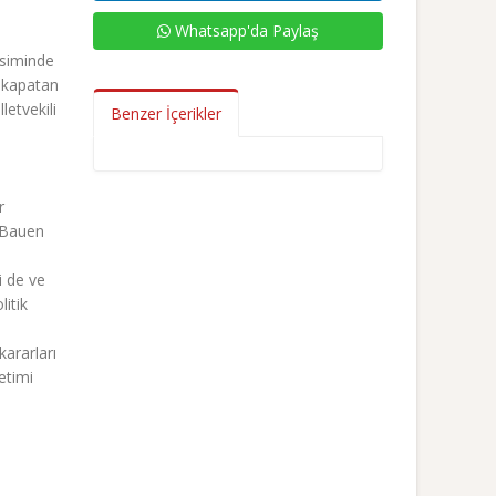
Whatsapp'da Paylaş
esiminde
n kapatan
letvekili
Benzer İçerikler
r
 (Bauen
i de ve
litik
kararları
etimi