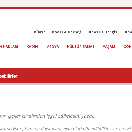
Künye
Kaos GL Derneği
Kaos GL Dergisi
Kao
N HAKLARI
KADIN
MEDYA
KÜLTÜR SANAT
YAŞAM
GÖK
ebilirler
n işçiler tarafından işgal edilmesini yazdı.
arımı olsun, hem de dayanışma eylemleri gibi etkinlikler, artan Arj