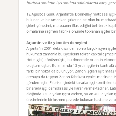
burjuva sınıfının işçi sınıfına saldırılarına karşı 
12 Ağustos Günü Arjantin’de Donnelley matbaası işçile
bulunan ve bir Amerikan şirketine ait olan bu matbaad
şirket yönetimi, matbaanın iflas ettiğini belirterek kapıl
olmalarına rağmen fabrika önünde toplanan işçiler bir 
Arjantin ve öz yönetim deneyimi
Arjantin’in 2001 deki krizinden sonra birçok işyeri işçil
hükümeti zamanla bu işyerlerini tekrar kapitalleşmesin
Hotel gibi) dönüşmüştü, bu dönemde Arjantin ekonomisi
oluşturmuştur. Bu anlamda 13 yıldır işçilerin kontrolü 
farklı bir nokta da bulunuyor. Zanon işçileri eşit maaş
arenaya da taşıyan Zanon fabrikası eyalet meclisine PTS
göndermiştir. Fabrika içindeki kararlar işçi komiteleri t
bir arada işçi demokrasisiyle karar vermektedirler. Lat
aldığında 230 a yakın işçisi varken, şu an 400 e yakın 
üretimlerinin bir kısmını çevrede bulunan hastane ve 