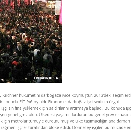
, Kirchner hükümetini darboğaza iyice koymuştur. 2013’deki seçimler
bir sonuçla FİT %6 oy aldı. Ekonomik darboğaz işçi sınıfının örgüt
 işçi sınıfına yüklemek için saldırılarını artırmaya başladı. Bu konuda işçi
eşen genel grev oldu. Ülkedeki yaşamı durduran bu genel grev esnasınd
mek için metrolar tümüyle durdurulmuş ve ülke taşımacılığın ana damarı
 rağmen işçiler tarafından bloke edildi. Donnelley işçileri bu mücadele