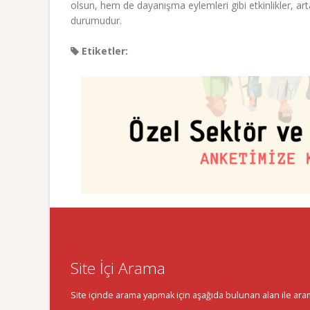
olsun, hem de dayanışma eylemleri gibi etkinlikler, artan
durumudur.
Etiketler:
Site İçi Arama
Site içinde arama yapmak için aşağıda bulunan alan ile aramak 