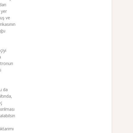
ndan
 yer
muş ve
rikasının
uğu
çiyi
a
atronun
i
Bu da
ltında,
üç
ırılması
alabilsin
aktarımı