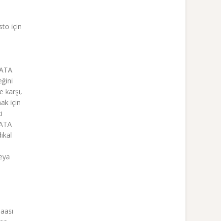
sto için
SMATA
eğini
e karşı,
mak için
i
MATA
dikal
veya
baası