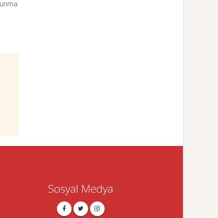
avunma
Sosyal Medya