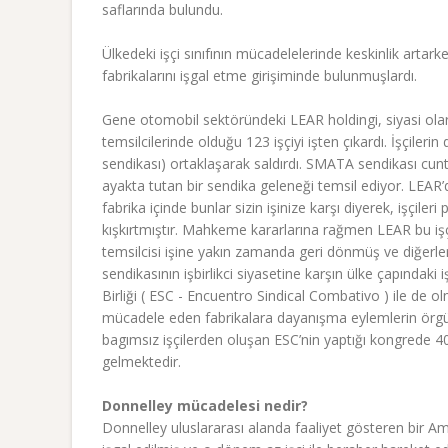
saflarında bulundu.
Ülkedeki işçi sınıfının mücadelelerinde keskinlik artark
fabrikalarını işgal etme girişiminde bulunmuşlardı.
Gene otomobil sektöründeki LEAR holdingi, siyasi olara
temsilcilerinde olduğu 123 işçiyi işten çıkardı. İşçileri
sendikası) ortaklaşarak saldırdı. SMATA sendikası cunt
ayakta tutan bir sendika geleneği temsil ediyor. LEAR’da
fabrika içinde bunlar sizin işinize karşı diyerek, işçile
kışkırtmıştır. Mahkeme kararlarına rağmen LEAR bu işçi
temsilcisi işine yakın zamanda geri dönmüş ve diğerler
sendikasının işbirlikci siyasetine karşın ülke çapındaki 
Birliği ( ESC - Encuentro Sindical Combativo ) ile de
mücadele eden fabrikalara dayanışma eylemlerin örgütl
bagımsız işçilerden oluşan ESC’nin yaptığı kongrede 40
gelmektedir.
Donnelley mücadelesi nedir?
Donnelley uluslararası alanda faaliyet gösteren bir A