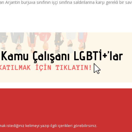
 Arjantin burjuva sınıfının işçi sınıfına saldırılarına karşı gerekli bir s
istediğiniz kelimeyi yazıp ilgili içerikleri görebilirsiniz.