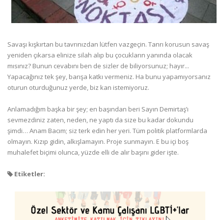
Savaşı kışkırtan bu tavrınızdan lütfen vazgeçin. Tanrı korusun savaş
yeniden çıkarsa elinize silah alıp bu çocukların yanında olacak
mısınız? Bunun cevabını ben de sizler de biliyorsunuz; hayır...
Yapacağınız tek şey, barışa katkı vermeniz. Ha bunu yapamıyorsanız
oturun oturduğunuz yerde, biz kan istemiyoruz.
Anlamadığım başka bir şey; en başından beri Sayın Demirtaş’ı
sevmezdiniz zaten, neden, ne yaptı da size bu kadar dokundu
şimdi… Anam Bacım; siz terk edin her yeri. Tüm politik platformlarda
olmayın. Kızıp gidin, alkışlamayın. Proje sunmayın. E bu içi boş
muhalefet biçimi olunca, yüzde elli de alır başını gider işte.
Etiketler: