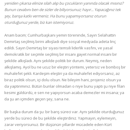
yeniden çıkarsa elinize silah alıp bu çocukların yanında olacak mısınız?
Bunun cevabını ben de sizler de biliyorsunuz; hayır... Yapacağınız tek
şey, barışa katkı vermeniz. Ha bunu yapamıyorsanız oturun
oturduğunuz yerde, biz kan istemiyoruz.
Anam bacım; Cumhurbaşkanı yemin töreninde, Sayın Selahattin
Demirtaş seçilmiş birini alkışladı diye sosyal medyada adeta linç
edildi. Sayın Demirtaş bir siyasi temsili liderlik vasfını, ve yasal
demokratik bir seçimle seçilmiş bir insanı gayet normal insani bir
şekilde alkışladı. Aynı şekilde politik bir durum. Neymiş, neden
alkışlamış. Ayol bu ne ucuz bir eleştiri yöntemi, yetersiz ve bomboş bir
muhalefet şekli. Kardeşim eleştiri ya da muhalefet ediyorsanız, az
biraz politik olsun, içi dolu olsun. Ne bileyim hani, projeniz olsun ya
da yaptırımınız. Bütün bunlar olmadan o niye bunu yaptı şu niye filan
kesimi güldürdü, e sen ne yapıyorsun acaba demezler mi insana; ya
da şu an içimden geçen şey, sana ne.
Bir başka durum da şu: bir barış süreci var. Aynı şekilde oturduğunuz
yerde bu süreci de bu şekilde eleştirdiniz. Yapmayın, eylemeyin,
zarar veriyorsunuz. Bir düşünün yıllardır mücadele eden Kürt