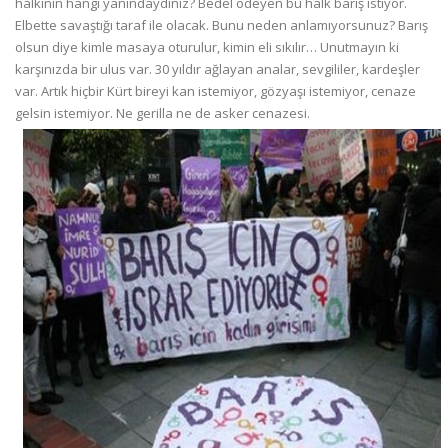
halkının hangi yanındaydınız? Bedel ödeyen bu halk barış istiyor.
Elbette savaştığı taraf ile olacak. Bunu neden anlamıyorsunuz? Barış
olsun diye kimle masaya oturulur, kimin eli sıkılır… Unutmayın ki
karşınızda bir ulus var. 30 yıldır ağlayan analar, sevgililer, kardeşler
var. Artık hiçbir Kürt bireyi kan istemiyor, gözyaşı istemiyor, cenaze
gelsin istemiyor. Ne gerilla ne de asker cenazesi.