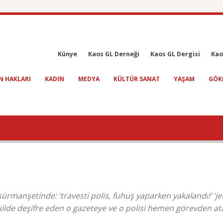
Künye
Kaos GL Derneği
Kaos GL Dergisi
Kao
N HAKLARI
KADIN
MEDYA
KÜLTÜR SANAT
YAŞAM
GÖK
ürmanşetinde: ‘travesti polis, fuhuş yaparken yakalandı!’ ‘je
 şekilde deşifre eden o gazeteye ve o polisi hemen görevden at