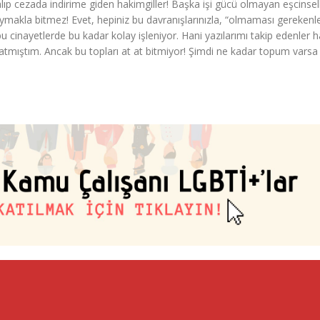
p cezada indirime giden hakimgiller! Başka işi gücü olmayan eşcinsell
r! Saymakla bitmez! Evet, hepiniz bu davranışlarınızla, “olmaması gerekenl
u cinayetlerde bu kadar kolay işleniyor. Hani yazılarımı takip edenler ha
atmıştım. Ancak bu topları at at bitmiyor! Şimdi ne kadar topum varsa 