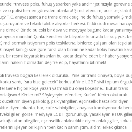
inde: “travesti polis, fuhuş yaparken yakalandı!” “jet hızıyla görevine
eye ve o polisi hemen görevden atanlara! Şimdi efendim, polis teşkilatı i
 suç? T.C. anayasasında ne trans olmak suç, ne de fuhuş yapmak! Şimdi
uşturuyorlar ve teknik takibe alıyorlar herkesi. Ciddi ciddi mesai harcıy
trans olmak” Bir de bu eski bir dava ve medyaya bugüne kadar yansımıyo
 ayrıca manidar! Çünkü kendileri de biliyorlar ki ortada bir suç yok, ber
mdi sormak istiyorum polis teşkilatına; binlerce çalışanı olan teşkilat
nsiyet kimliği size göre farklı olan birinin ne kadar kolay hayatını kara
n, bir resmi koyarak insanları bu kadar deşifre eden bir haber yapıyo
tlarını hakkınız olmadan deşifre edip, hayatlarını bitirmek!
ı travesti boğazı kesilerek öldürüldü. Yine bir trans cinayeti, böyle dü
 korku sardı, “sıra bize gelecek” korkusu! Yine LGBT sivil toplum örgütl
te! Gene hiç bir köşe yazarı yazmadı bu olayı köşesine... Bütün trans
ortağısınız! Kimler mi? Söyleyeyim efendiler; Kur’an’ı Kerim okutarak
 düzeltirim diyen psikolog, psikiyatrgillier, eşcinsellik hastalıktır diyen
yoktur diyen lokanta, bar, cafe sahibigiller, anayasa komisyonunda ben
vekiligiller, görsel medyaya LGBT görünürlüğü yasaklayan RTÜK giller
a atan ailegiller, eşcinsellik ahlaksızlıktır diyen ahlakçıgiller, sokak
tlerini işleyen bir kişinin “ben kadın sanmıştım, aldım; erkek çıkınca