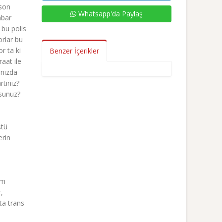
 son
Whatsapp'da Paylaş
hbar
 bu polis
orlar bu
r ta ki
Benzer İçerikler
aat ile
ınızda
rtınız?
rsunuz?
ştü
erin
im
,
ta trans