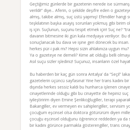
Geçtiğimiz günlerde bir gazetenin nerede ise sürmanşet
verildi!” diye... Aferin, o şekilde deşifre eden o gazet
almış, takibe almış, suç üstü yapmış! Efendiler hangi
teşkilatının başka asayiş sorunları yokmuş gibi birim ol
iş için. Suçlunun, suçunu tespit etmek için! Suç ne? “
davanın bitmesine iki gün kala medyaya veriliyor. Bu da
sonuçlanacak bu dava ve işine geri dönecek bu insan. Şi
herkes pür-i pak mı? Hepsi sizin ahlakınıza uygun mu? Ci
Ya o gazeteye ne demeli? Kime ait olduğu belli olmaya
Asıl suçu sizler işlediniz! Suçunuz, insanların özel haya
Bu haberden bir kaç gün sonra Antalya’ da “Seçil” lakapl
gazetelerin üçüncü sayfasına! Yine her trans kadını bir
dışında herkes sessiz kaldı bu hunharca işlenen cinaye
cinayetlerinde olduğu gibi bu cinayette de hepiniz suç 
iyileştiririm diyen Emine Şenlikoğlugiller, terapi yaparak
Bakangiller, ev vermeyen ev sahiplerigiller, servisim 
çocuğum eşcinsel olsa doktora götürürüm diyen millet
çocuğu eşcinsel olduğunu öğrenince reddeden ya da sokağ
bir kadını görünce parmakla gösterengiller, trans cinaye