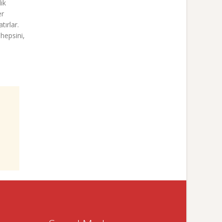
ik
er
tırlar.
hepsini,