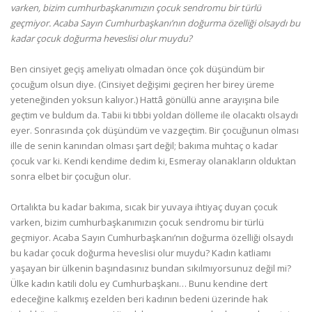
varken, bizim cumhurbaşkanımızın çocuk sendromu bir türlü
geçmiyor. Acaba Sayın Cumhurbaşkanı’nın doğurma özelliği olsaydı bu
kadar çocuk doğurma heveslisi olur muydu?
Ben cinsiyet geçiş ameliyatı olmadan önce çok düşündüm bir
çocuğum olsun diye. (Cinsiyet değişimi geçiren her birey üreme
yeteneğinden yoksun kalıyor.) Hattâ gönüllü anne arayışına bile
geçtim ve buldum da. Tabii ki tıbbi yoldan dölleme ile olacaktı olsaydı
eyer. Sonrasında çok düşündüm ve vazgeçtim. Bir çocuğunun olması
ille de senin kanından olması şart değil; bakıma muhtaç o kadar
çocuk var ki. Kendi kendime dedim ki, Esmeray olanakların olduktan
sonra elbet bir çocuğun olur.
Ortalıkta bu kadar bakıma, sıcak bir yuvaya ihtiyaç duyan çocuk
varken, bizim cumhurbaşkanımızın çocuk sendromu bir türlü
geçmiyor. Acaba Sayın Cumhurbaşkanı’nın doğurma özelliği olsaydı
bu kadar çocuk doğurma heveslisi olur muydu? Kadın katliamı
yaşayan bir ülkenin başındasınız bundan sıkılmıyorsunuz değil mi?
Ülke kadın katili dolu ey Cumhurbaşkanı… Bunu kendine dert
edeceğine kalkmış ezelden beri kadının bedeni üzerinde hak