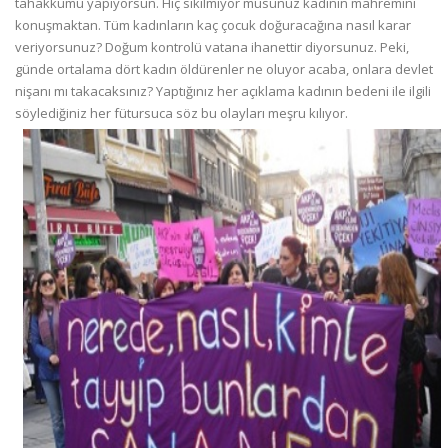
tahakkümü yapıyorsun. Hiç sıkılmıyor musunuz kadının mahremini
konuşmaktan. Tüm kadınların kaç çocuk doğuracağına nasıl karar
veriyorsunuz? Doğum kontrolü vatana ihanettir diyorsunuz. Peki,
günde ortalama dört kadın öldürenler ne oluyor acaba, onlara devlet
nişanı mı takacaksınız? Yaptığınız her açıklama kadının bedeni ile ilgili
söylediğiniz her fütursuca söz bu olayları meşru kılıyor.