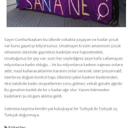
Sayın Cumhurbaşkanı bu ülkede sokakta yaşayan ne kadar çocuk
var bunu gayet iyi biliyorsunuz. Unutmayın ki sizin amacınızın çocuk
olmasının ötesinde gayretiniz kadınları eve hapsetmektir.
Unuttuğunuz bir şey var: sizin her söylediğiniz şeye kafa sallamayan
milyonlarca kadın olduğu… Ve bu milyonlarca kadının vajinası onlara
aittir, nasıl kullanacaklarının kararını onlar verecek; ister prezervatif,
isterlerse doğum kontrol hapı. Ellerinizi çekin kadının bedeninden.
Aksi takdirde kadın cinayetlerinin sonu gelmez; vebali günahı ağırdır.
Bu günahım bedeli de bir o kadar ağır olur. Yazımı bitirmeden
kadınların şu sloganı aklıma geldi.
Sabrımızı taşırma kendin yat kuluçkaya/ bir Türkçük iki Türkçük üç
Türkçük doğurmaya.
Etiketler: