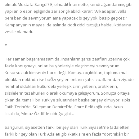
olmalı. Mustafa Sarıgül? E, olmadı! İnternette, kendi ağzındanmış gibi
yapılan o espri eşliğinde zar zor çıkabildi karar: “Arkadaşlar, valla
beni ben de sevmiyorum ama yapacak bi şey yok, basıp geçicez!”
Kampanyanın mayası da aslında ciddi ciddi tuttuğu halde, iktidarına
vesile olamadı.
*
Her zaman başaramasam da, insanların şahsi zaafları üzerine çok
fazla konuşmayı, onları bu yönleriyle eleştirmeyi sevmiyorum.
Kusursuzluk kimsenin harcı değil. Kamuya açıldıkları, topluma mal
oldukları noktada ise baĞzı şeyleri onların şahsi zaaflarından ziyade
hemhal oldukları kültürdeki yerleşik zihniyetlerin, pratiklerin,
silsilelerin tezahürleri olarak okumaya çalışıyorum. Sonuçta ortaya
çıkan da, temsili bir Türkiye siluetinden başka bir şey olmuyor. Tıpkı
Fatih Terim’de, Süleyman Demirel’de, Emre Belözoğlu’nda, Acun
Ilıcalı’da, Yılmaz Özdil’de olduğu gibi…
Sarıgül’ün, siyasetten farklı bir şey olan Türk Siyaseti’ne (adaletten
farklı bir şey olan Türk Adaleti gibi) katkısını en fazla “dört nikâh bir