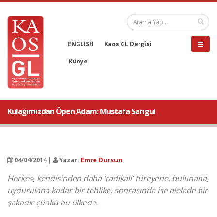
ENGLISH
Kaos GL Dergisi
Künye
Kulağımızdan Öpen Adam: Mustafa Sarıgül
04/04/2014 |
Yazar:
Emre Dursun
Herkes, kendisinden daha ‘radikali’ türeyene, bulunana,
uydurulana kadar bir tehlike, sonrasında ise alelade bir
şakadır çünkü bu ülkede.