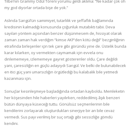
Tilbe’nin Grammy Ödül Töreni yorumu geldi aklıma: “Ne kadar çok oh
my god diyorlar ortada bişe de yok.”
Aslında Sarıgül’ün samimiyet, tutarlılık ve şeffaflık bağlamında
kredisinin kalmadığı konusunda çoğunluk mutabıktı tabii. Deva
sayılan yöntem açısından benzer düşünmesem de, hissiyat olarak
zaman zaman hak verdiğim “kimse AKP’den kötü değil” bezginliğinin
etrafında birleşenler için tek çare gibi göründü yine de. Üstelik bunda
karar kılarken, oy vermekten caymamak için evvela onu
dinlememeye, izlememeye gayret gösterenler oldu. Çare değildi
yani, çaresizliğin en güçlü adayıydı Sarıgül. Ve belki de bulunabilecek
en itici güç yani umarsızlığın örgütlediği bu kalabalık bile yetmedi
kazanması için.
Sonuçlar kesinleşmeye başladığında ortadan kayboldu. Memleketin
her köşesinden hile haberleri yayılırken, reddedilmiş âşık benzeri
bütün dünyaya küseceği tuttu. Gönülsüz seçmenlerinin bile
kendilerini zorlayarak oluşturdukları sinerjiye bir an bile cevaz
vermedi. Sus payı verilmiş bir suç ortağı gibi sessizliğe gömdü
kendini.