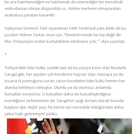
bir ara hatırlamadığım ve hatırlamak da istemediğim bir meselede
ombudsman olması düşünüldü vs.: Keline merhemi olmayandan
arabulucu yaratan karanlık!
Süleyman Demirel, Türk siyasetinin Fatih Terim’iydi yani. Belki de bu
yüzden Yıldırım Türker onun için, “Demirel nicedir bir kişi değil. Bir
1
fikir. Dolayısıyla ondan kurtulabilme imkânımız yok.”
diye yazmıştı.
*
Türkiye’deki lider kültü, üstelik tam da bu yazıya konu olan Mustafa
Sarıgül gibi, her şeyden çok kendisine hayran olan, masaya ya da
insana (!) yumruğunu vuran, racon kesebilen lider kültü hemen her
alanda belirleyici olmuştur. Olumlu ya da olumsuz anlamda.
Kutsalları seviyoruz. O kutsalları daha da kutsallaştırdığına
inandığımız neferlerimizi de. Sarıgül’ün açığı da tam olarak burada
başlıyor işte: Hiçbir şeyi, hiç kimse için normalde olduğundan daha
çekici hale getiremiyor çünkü.