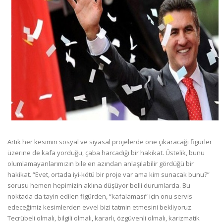
Artık her kesimin sosyal ve siyasal projelerde öne çıkaracağı figürler
üzerine de kafa yorduğu, çaba harcadığı bir hakikat. Üstelik, bunu
olumlamayanlarımızın bile en azından anlaşılabilir gördüğü bir
hakikat. “Evet, ortada iyi-kötü bir proje var ama kim sunacak bunu?”
sorusu hemen hepimizin aklına düşüyor belli durumlarda. Bu
noktada da tayin edilen figürden, “kafalaması” için onu servis
edeceğimiz kesimlerden evvel bizi tatmin etmesini bekliyoruz.
Tecrübeli olmalı, bilgili olmalı, kararlı, özgüvenli olmalı, karizmatik