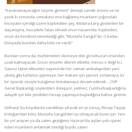
“Kazanamayacağım seçime girmem” demişti sandık öncesi ve ne
yazık ki sonunda, umudunu ona bağlamış insanların çoğundaki
hissiyatın içerdiği üzere kaybedilen şey, iktidara karşı gösterilen bir
dayanışma, mücadele falan olmadı onun nazarında. Kaybeden,
onun da kendisini tanımladığı gibi, “Mustafa Sarıgül”dü. O kadar.
Dünyada bundan daha kötü ne vardı?
Bundan sonra da, muhtemelen ölünceye dek gözümüzün önünden
uzak kalmayacak. (Uzun ömürler dilerim elbette, mevzu o değil ki.)
Sayısız takım elbiseleri sayesinde her zaman ambalajından yeni
çıkmış gibi kafamızı şişirmeye, her makam için şansını zorlamaya, tiz
bir öpücük sesiyle kulağımızı tırmalamaya devam edecek… CHP
Genel Başkanlığı söylentileri dolaşıyor, yetmez, Cumhurbaşkanlığına
adaylık için bile şimdiden hesap yapmaya başladığına bahse girerim.
Velhasıl, bu koşullarda sandıktan çıkacak en iyi sonuç, Recep Tayyip
Erdoğan’dan kötü, Mustafa Sarıgül’den iyi olmayacak bizim için. Yeni
bir yol arayan ya da zaten geçtiğimiz Haziran’da açılan yolu işaret
eden insanların anlatmak istediği buydu zaten.