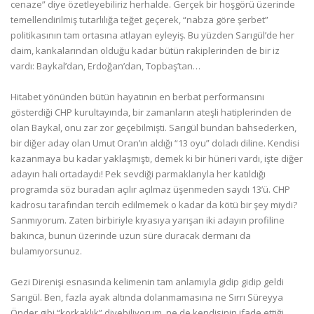
cenaze” diye özetleyebiliriz herhalde. Gerçek bir hoşgörü üzerinde
temellendirilmiş tutarlılığa teğet geçerek, “nabza göre şerbet”
politikasının tam ortasına atlayan eyleyiş. Bu yüzden Sarıgül’de her
daim, kankalarından olduğu kadar bütün rakiplerinden de bir iz
vardı: Baykal’dan, Erdoğan’dan, Topbaş’tan…
Hitabet yönünden bütün hayatının en berbat performansını
gösterdiği CHP kurultayında, bir zamanların ateşli hatiplerinden de
olan Baykal, onu zar zor geçebilmişti. Sarıgül bundan bahsederken,
bir diğer aday olan Umut Oran’ın aldığı “13 oyu” doladı diline. Kendisi
kazanmaya bu kadar yaklaşmıştı, demek ki bir hüneri vardı, işte diğer
adayın hali ortadaydı! Pek sevdiği parmaklarıyla her katıldığı
programda söz buradan açılır açılmaz üşenmeden saydı 13’ü. CHP
kadrosu tarafından tercih edilmemek o kadar da kötü bir şey miydi?
Sanmıyorum. Zaten birbiriyle kıyasıya yarışan iki adayın profiline
bakınca, bunun üzerinde uzun süre duracak dermanı da
bulamıyorsunuz.
Gezi Direnişi esnasında kelimenin tam anlamıyla gidip gidip geldi
Sarıgül. Ben, fazla ayak altında dolanmamasına ne Sırrı Süreyya
Önder gibi “korkaklık” diyebiliyorum, ne de kendisinin ifade ettiği