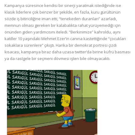
Kampanya süresince kendisi bir sinerji yaratmak istediğinde ise
klasik liderlere çok benzer bir şekilde, en fazla, kuru gürültünün
sözde iş bitiriciliğine iman etti, “tenekeden duranları” azarladı,
memnun olması gereken bir kalabalıkta rahat yürüyemediği için
önünden giden yardımcısını iteledi. “Berkinimize” kahroldu, aynı
katiller 10 yaşındaki Mehmet Ezer’in canına kastettiğinde “çocukları
sokaklara sürenlere” çıkıştı. Harika bir demokrat portresi çizdi
kısacası, kampanya biraz daha uzasa twitter’da birine küfrü basması
ya da rastgele bir seçmeni dövmesi işten bile olmayacaktı.