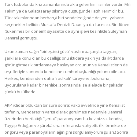
Türk futbolunda kriz zamanlarında akla gelen kimi isimler vardır. Milli
Takım ya da Galatasaray sıkıntıya düştüğünde Fatih Terim’dir bu.
Türk takımlarından herhangi biri sendelediğinde de yerli-yabancı
seçenekler bellidir: Mustafa Denizli, Daum ya da Lucescu. Bir dönem
(tükenmez bir dönem!) siyasette de aynı işlevi kesinlikle Süleyman
Demirel görmüştü.
Uzun zaman sağın “birleştirici gücü” vasfını başarıyla taşıyan,
şarkılara konu olan bu özelliği; onu iktidara yakın ya da iktidarda
görür görmez kıpırdanmaya başlayan ordunun ve Kemalistlerin de
teşrifleriyle sonunda kendisine cumhurbaşkanlığı yolunu bile açtı.
Herkes, kendisinden daha “radikali” türeyene, bulunana,
uydurulana kadar bir tehlike, sonrasında ise alelade bir şakadır
çünkü bu ülkede.
AKP iktidar olduktan bir süre sonra; vakti evvelinde yine Kemalist
taifenin, Menderes’in varisi olarak görülmesi nedeniyle Demirel
üzerinden hortlattığı “şeriat” paranoyasını bu kez bizzat kendisi,
Tayyip Erdoğan ve şürekâsına referansla vahyetti. (İki örnekte de
öngörü veya paranoyaların ağırlığını sorgulamıyorum şu an.) Sonra