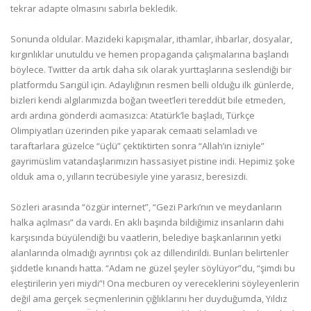
tekrar adapte olmasını sabırla bekledik.
Sonunda oldular. Mazideki kapışmalar, ithamlar, ihbarlar, dosyalar,
kırgınlıklar unutuldu ve hemen propaganda çalışmalarına başlandı
böylece. Twitter da artık daha sık olarak yurttaşlarına seslendiği bir
platformdu Sarıgül için. Adaylığının resmen belli olduğu ilk günlerde,
bizleri kendi algılarımızda boğan tweet’leri tereddüt bile etmeden,
ardı ardına gönderdi acımasızca: Atatürk’le başladı, Türkçe
Olimpiyatları üzerinden pike yaparak cemaati selamladı ve
taraftarlara güzelce “üçlü” çektiktirten sonra “Allah’ın izniyle”
gayrimüslim vatandaşlarımızın hassasiyet pistine indi. Hepimiz şoke
olduk ama o, yılların tecrübesiyle yine yarasız, beresizdi.
Sözleri arasında “özgür internet”, “Gezi Parkı’nın ve meydanların
halka açılması” da vardı. En aklı başında bildiğimiz insanların dahi
karşısında büyülendiği bu vaatlerin, belediye başkanlarının yetki
alanlarında olmadığı ayrıntısı çok az dillendirildi. Bunları belirtenler
şiddetle kınandı hatta. “Adam ne güzel şeyler söylüyor”du, “şimdi bu
eleştirilerin yeri miydi”! Ona mecburen oy vereceklerini söyleyenlerin
değil ama gerçek seçmenlerinin çığlıklarını her duyduğumda, Yıldız