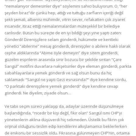
“nemalanıyor demesinler diye” söylemini sahici buluyorum. O, “her
şeyden biraz”dır çünkü hep, attığı ve tuttuğu zarfların içeriği değil
şekli şemali, albenisi mühimdir, vitrin sever, refakatten çok ziyaret
insanıdır, itiraz ettiği nemalanmalardan müteşekkil bir belediye
canlısıdır. Bütün bu süreçte de en iyi bildiği şeyi yine yaptı zaten:
Gönderdi! Direnişçilere selam gönderdi, hükümete ve kentteki
yönetici “abilerine” mesaj gönderdi, direnişçiler o abilere haklı olarak
cephe aldıklarında “Abime öyle demeyin” diye sitem gönderdi,
güzelim esprilerin arasında sinir bozucu bir şekilde sırıtan “Çare
Sarıgül” motifini duvarlara nakşetsinler diye eleman gönderdi, parkta
sabahlayanlara yemek gönderdi ve sağ olsun bunu da hiç
saklamadı: “Sarıgül ne yaptı Gezi esnasında?” diye kendine sordu,
“O parktaki direnişçilere yemek gönderdi” diye kendine cevap
gönderdi. Ne diyelim, ziyade olsun…
Ve tabii seçim süreci yaklaşıp da, adaylar üzerinde düşünülmeye
başlandığında, “nicedir bir kişi değil, fikir olan” Sarıgül ismi CHP’yi
yönetenlerin aklına düşüverdi hiç sekmeden. Üstelik bu fikrin çok
orijinal olduğunu teslim edip kendilerini alkışlamamızı beklerlerken
de enikonu bir sessizlik oldu. Fıkrasına gülünmeyen CHP’nin, ortama