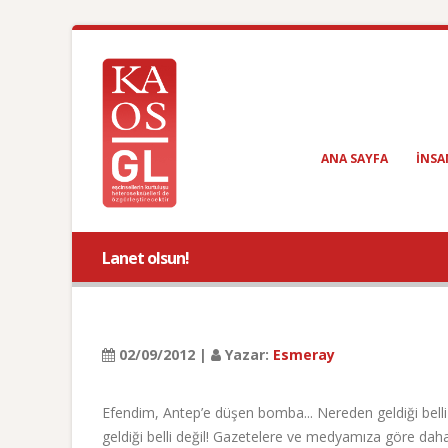
ANA SAYFA
INSA
Lanet olsun!
02/09/2012 |
Yazar:
Esmeray
Efendim, Antep’e düşen bomba... Nereden geldiği bel
geldiği belli değil! Gazetelere ve medyamıza göre da