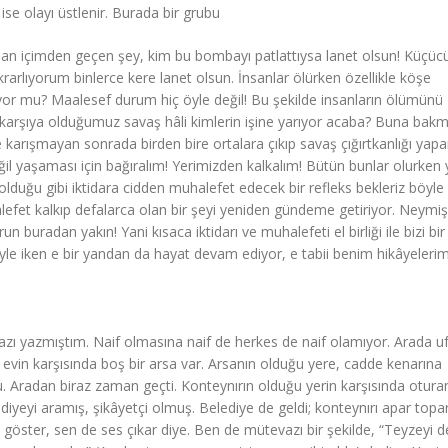
se olayı üstlenir. Burada bir grubu
u an içimden geçen şey, kim bu bombayı patlattıysa lanet olsun! Küçüc
rarlıyorum binlerce kere lanet olsun. İnsanlar ölürken özellikle köşe
or mu? Maalesef durum hiç öyle değil! Bu şekilde insanların ölümünü
 karşıya olduğumuz savaş hâli kimlerin işine yarıyor acaba? Buna bak
karışmayan sonrada birden bire ortalara çıkıp savaş çığırtkanlığı yapa
değil yaşaması için bağıralım! Yerimizden kalkalım! Bütün bunlar olurken
lduğu gibi iktidara cidden muhalefet edecek bir refleks bekleriz böyle
fet kalkıp defalarca olan bir şeyi yeniden gündeme getiriyor. Neymiş
n buradan yakın! Yani kısaca iktidarı ve muhalefeti el birliği ile bizi bir
e iken e bir yandan da hayat devam ediyor, e tabii benim hikâyelerim 
r yazı yazmıştım. Naif olmasına naif de herkes de naif olamıyor. Arada u
in karşısında boş bir arsa var. Arsanın olduğu yere, cadde kenarına
du. Aradan biraz zaman geçti. Konteynırın olduğu yerin karşısında otura
iyeyi aramış, şikâyetçi olmuş. Belediye de geldi; konteynırı apar topar 
 göster, sen de ses çıkar diye. Ben de mütevazı bir şekilde, “Teyzeyi d