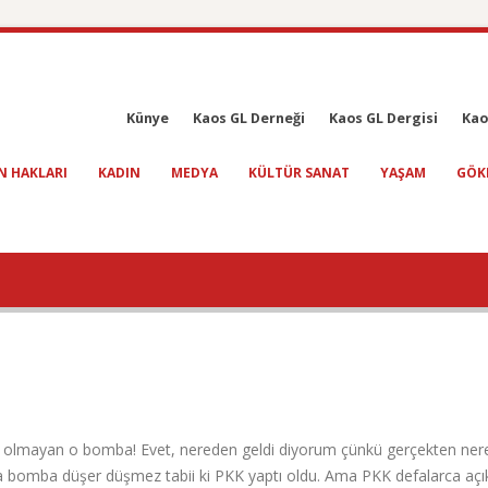
Künye
Kaos GL Derneği
Kaos GL Dergisi
Kao
N HAKLARI
KADIN
MEDYA
KÜLTÜR SANAT
YAŞAM
GÖK
li olmayan o bomba! Evet, nereden geldi diyorum çünkü gerçekten ne
ha bomba düşer düşmez tabii ki PKK yaptı oldu. Ama PKK defalarca aç