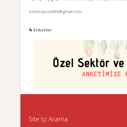
esmerayozadikti@gmail.com
Etiketler:
Site İçi Arama