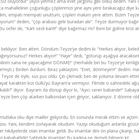
sız oluyordur” (Ayol yetmez ama evet jargonu gibi oldu) dedim. Yani 
mahallelinin çoğunluğu çöplerimizi yine aynı yere bırakacağız diye kar
 aldım, empati mempati unuttum, çöpleri malum yere attım. Bizim Teyz
tmıyorum” dedim, “çöp arabası gelir buradan alır”. Teyze durmuyor bağır
er de, “Kart sesli karı!!!” diye bağırmaz mı? Beni bir gülme krizi al
 bekliyor. Ben attım. Döndüm Teyze’ye dedim ki: “Herkes atıyor, beled
ğırıyorsunuz? Herkes atıyor!” “Hayır” dedi, “götürüp aşağıya atacaksın!
ilirim sana ne yapacağımı! DÖNME!” (Herhalde biri bu Teyze’ye kimliğ
ağırmıştı.) Birden durdum. Biraz yaklaştım. “Evet, dönmeyim!” dedim. Han
e! Teyze de öyle, sus pus oldu. Çıtı çıkmadı; ben de yoluma devam etti
bayat karakteri kızı Güllü’yü Bayram’a vermiyor. Filmde o sahnedeki ağı
kaldı?” diyor. Bayram da dönüp diyor ki, “Ayıcı senin babandır!” Sabaya
e Teyze ben çöp atarken balkondan içeri giriyor, saklanıyor. E dönme 
mutlaka oku diye mailler geliyordu. En sonunda merak ettim ve açtım.
azısı. Yani, kendimi zorlayarak okudum. Yazıyı okuduğum anlarda göz
r hikâyelerde olan imamlar geldi. Bu imamlar dini ön plana çıkarıp, ha
ileri kabahatlidir! Sahtekâr imamlar! Bu kadına ne demeli bilmem ki!