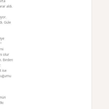
orta
ar aldı.
e
ıyor.
dı. Güle
iye
”
imi
i olur
m. Birden
z
t ise
olduğumu
ümün
lkı