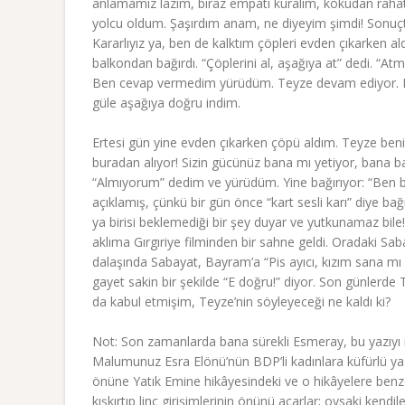
anlamamız lazım, biraz empati kuralım, kokudan rahat
yolcu oldum. Şaşırdım anam, ne diyeyim şimdi! Sonuçta 
Kararlıyız ya, ben de kalktım çöpleri evden çıkarken
balkondan bağırdı. “Çöplerini al, aşağıya at” dedi. “A
Ben cevap vermedim yürüdüm. Teyze devam ediyor. Bu sef
güle aşağıya doğru indim.
Ertesi gün yine evden çıkarken çöpü aldım. Teyze beni
buradan alıyor! Sizin gücünüz bana mı yetiyor, bana ba
“Almıyorum” dedim ve yürüdüm. Yine bağırıyor: “Ben b
açıklamış, çünkü bir gün önce “kart sesli karı” diye b
ya birisi beklemediği bir şey duyar ve yutkunamaz bil
aklıma Gırgıriye filminden bir sahne geldi. Oradaki Sa
dalaşında Sabayat, Bayram’a “Pis ayıcı, kızım sana mı 
gayet sakin bir şekilde “E doğru!” diyor. Son günlerd
da kabul etmişim, Teyze’nin söyleyeceği ne kaldı ki?
Not: Son zamanlarda bana sürekli Esmeray, bu yazıyı 
Malumunuz Esra Elönü’nün BDP’li kadınlara küfürlü y
önüne Yatık Emine hikâyesindeki ve o hikâyelere benze
kışkırtıp linç girişimlerinin önünü açarlar; oysaki kend