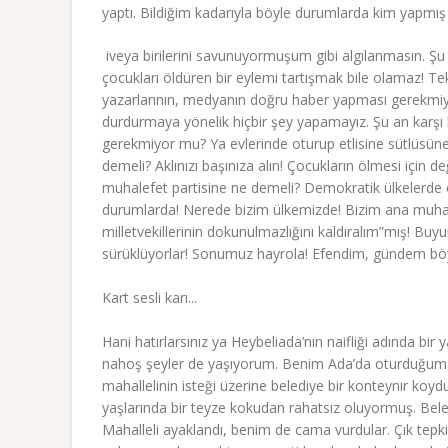
yaptı. Bildiğim kadarıyla böyle durumlarda kim yapmış i
iveya birilerini savunuyormuşum gibi algılanmasın. Ş
çocukları öldüren bir eylemi tartışmak bile olamaz! Tek
yazarlarının, medyanın doğru haber yapması gerekmiy
durdurmaya yönelik hiçbir şey yapamayız. Şu an karşı
gerekmiyor mu? Ya evlerinde oturup etlisine sütlüsüne 
demeli? Aklınızı başınıza alın! Çocukların ölmesi için 
muhalefet partisine ne demeli? Demokratik ülkelerde o
durumlarda! Nerede bizim ülkemizde! Bizim ana muhale
milletvekillerinin dokunulmazlığını kaldıralım”mış! Buyuru
sürüklüyorlar! Sonumuz hayrola! Efendim, gündem böyl
Kart sesli karı...
Hani hatırlarsınız ya Heybeliada’nın naifliği adında bi
nahoş şeyler de yaşıyorum. Benim Ada’da oturduğum ev
mahallelinin isteği üzerine belediye bir konteynır koy
yaşlarında bir teyze kokudan rahatsız oluyormuş. Beled
Mahalleli ayaklandı, benim de cama vurdular. Çık tepki