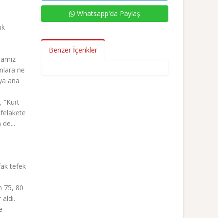
Whatsapp'da Paylaş
ük
Benzer İçerikler
mamız
nlara ne
 ya ana
, “Kürt
 felakete
de...
fak tefek
n 75, 80
aldı.
e