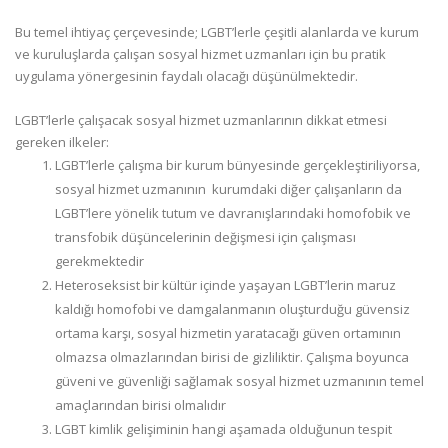
Bu temel ihtiyaç çerçevesinde; LGBT’lerle çeşitli alanlarda ve kurum
ve kuruluşlarda çalışan sosyal hizmet uzmanları için bu pratik
uygulama yönergesinin faydalı olacağı düşünülmektedir.
LGBT’lerle çalışacak sosyal hizmet uzmanlarının dikkat etmesi
gereken ilkeler:
LGBT’lerle çalışma bir kurum bünyesinde gerçekleştiriliyorsa,
sosyal hizmet uzmanının kurumdaki diğer çalışanların da
LGBT’lere yönelik tutum ve davranışlarındaki homofobik ve
transfobik düşüncelerinin değişmesi için çalışması
gerekmektedir
Heteroseksist bir kültür içinde yaşayan LGBT’lerin maruz
kaldığı homofobi ve damgalanmanın oluşturduğu güvensiz
ortama karşı, sosyal hizmetin yaratacağı güven ortamının
olmazsa olmazlarından birisi de gizliliktir. Çalışma boyunca
güveni ve güvenliği sağlamak sosyal hizmet uzmanının temel
amaçlarından birisi olmalıdır
LGBT kimlik gelişiminin hangi aşamada olduğunun tespit