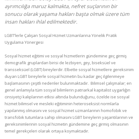
ayrımcılığa maruz kalmakta, nefret suçlarının bir
sonucu olarak yaşama hakları başta olmak üzere tüm
insan hakları ihlal edilmektedir.
LGBT’lerle Çalışan Sosyal Hizmet Uzmanlarına Yönelik Pratik
Uygulama Yönergesi
Sosyal hizmet eğitimi ve sosyal hizmetlerin gündemine geç girmiş
demografik gruplardan birisi de lezbiyen, gey, biseksüel ve
transseksüel (LGBT) bireylerdir. Elbette sosyal hizmetlere gereksinim
duyan LGBT bireylerle sosyal hizmetin bu kadar geç ilgilenmeye
başlamasının çeşitli nedenler bulunmaktadır. Bilimsel çalışmalar; en
genel anlamıyla tüm sosyal bilimlerin patriarkal kapitalist uygarlığın
cinsiyetçi kalıplarının etkisi altında bulunduğunu, özelde ise sosyal
hizmet bilimsel ve mesleki eğitiminin heteroseksist normlarla
yapılanmış olmasını ve sosyal hizmet uzmanlarının homofobik ve
transfobik tutumlara sahip olmasını LGBT bireylerin yaşantılarının ve
gereksinimlerinin sosyal hizmetin gündemine geç girmiş olmasının
temel gerekçeleri olarak ortaya koymaktadır.