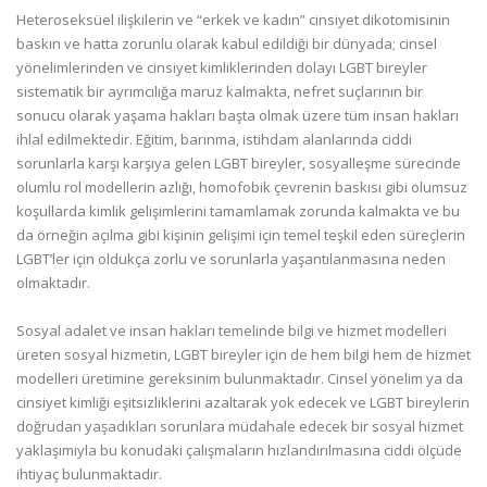
Heteroseksüel ilişkilerin ve “erkek ve kadın” cinsiyet dikotomisinin
baskın ve hatta zorunlu olarak kabul edildiği bir dünyada; cinsel
yönelimlerinden ve cinsiyet kimliklerinden dolayı LGBT bireyler
sistematik bir ayrımcılığa maruz kalmakta, nefret suçlarının bir
sonucu olarak yaşama hakları başta olmak üzere tüm insan hakları
ihlal edilmektedir. Eğitim, barınma, istihdam alanlarında ciddi
sorunlarla karşı karşıya gelen LGBT bireyler, sosyalleşme sürecinde
olumlu rol modellerin azlığı, homofobik çevrenin baskısı gibi olumsuz
koşullarda kimlik gelişimlerini tamamlamak zorunda kalmakta ve bu
da örneğin açılma gibi kişinin gelişimi için temel teşkil eden süreçlerin
LGBT’ler için oldukça zorlu ve sorunlarla yaşantılanmasına neden
olmaktadır.
Sosyal adalet ve insan hakları temelinde bilgi ve hizmet modelleri
üreten sosyal hizmetin, LGBT bireyler için de hem bilgi hem de hizmet
modelleri üretimine gereksinim bulunmaktadır. Cinsel yönelim ya da
cinsiyet kimliği eşitsizliklerini azaltarak yok edecek ve LGBT bireylerin
doğrudan yaşadıkları sorunlara müdahale edecek bir sosyal hizmet
yaklaşımıyla bu konudaki çalışmaların hızlandırılmasına ciddi ölçüde
ihtiyaç bulunmaktadır.