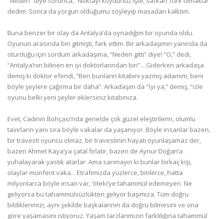
“Neden” diye sorunca, “Noktayı koydunuz işte, safkan Türk olmakla!”
dedim. Sonra da yorgun olduğumu söyleyip masadan kalktım.
Buna benzer bir olay da Antalya’da oynadığım bir oyunda oldu.
Oyunun arasında biri gitmişti, fark ettim. Bir arkadaşımın yanında da
oturduğu için sordum arkadaşıma, “Neden gitti” diye! “O,” dedi,
“Antalya’nın bilinen en iyi doktorlarından biri”... Giderken arkadaşa
demiş ki doktor efendi, “Ben bunların kitabını yazmış adamım, beni
böyle şeylere çağırma bir daha”. Arkadaşım da “İyi ya,” demiş, “izle
oyunu belki yeni şeyler eklersiniz kitabınıza.
Evet, Cadının Bohçası’nda genelde çok güzel eleştirilerin, olumlu
tavırların yanı sıra böyle vakalar da yaşanıyor. Böyle insanlar bazen,
bir travesti oyuncu olmaz, bir travestinin hayatı oyunlaşamaz der,
bazen Ahmet Kaya’ya çatal fırlatır, bazen de Aynur Doğan’a
yuhalayarak yastık atarlar. Ama sanmayın ki bunlar birkaç kişi,
olaylar münferit vaka... Etrafımızda yüzlerce, binlerce, hatta
milyonlarca böyle insan var, ‘öteki’ye tahammül edemeyen. Ne
geliyorsa bu tahammülsüzlükten geliyor başımıza. Tüm doğru
bildiklerimizi, aynı şekilde başkalarının da doğru bilmesini ve ona
göre yaşamasını istiyoruz. Yaşam tarzlarımızın farklılığına tahammül