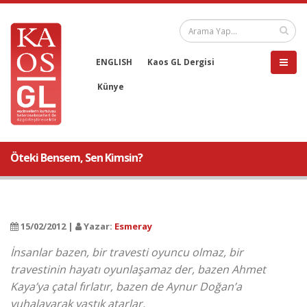
ENGLISH
Kaos GL Dergisi
Künye
Öteki Bensem, Sen Kimsin?
15/02/2012 |
Yazar:
Esmeray
İnsanlar bazen, bir travesti oyuncu olmaz, bir
travestinin hayatı oyunlaşamaz der, bazen Ahmet
Kaya’ya çatal fırlatır, bazen de Aynur Doğan’a
yuhalayarak yastık atarlar.