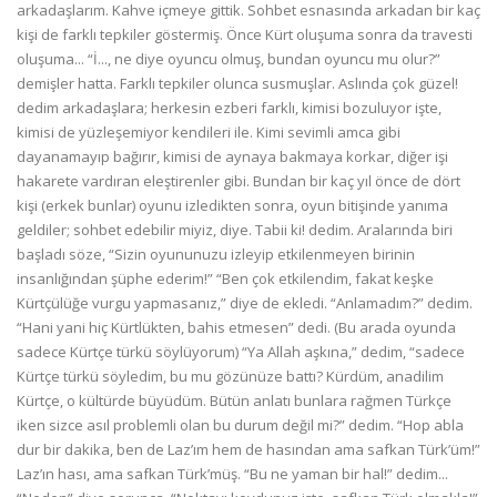
arkadaşlarım. Kahve içmeye gittik. Sohbet esnasında arkadan bir kaç
kişi de farklı tepkiler göstermiş. Önce Kürt oluşuma sonra da travesti
oluşuma... “İ..., ne diye oyuncu olmuş, bundan oyuncu mu olur?”
demişler hatta. Farklı tepkiler olunca susmuşlar. Aslında çok güzel!
dedim arkadaşlara; herkesin ezberi farklı, kimisi bozuluyor işte,
kimisi de yüzleşemiyor kendileri ile. Kimi sevimli amca gibi
dayanamayıp bağırır, kimisi de aynaya bakmaya korkar, diğer işi
hakarete vardıran eleştirenler gibi. Bundan bir kaç yıl önce de dört
kişi (erkek bunlar) oyunu izledikten sonra, oyun bitişinde yanıma
geldiler; sohbet edebilir miyiz, diye. Tabii ki! dedim. Aralarında biri
başladı söze, “Sizin oyununuzu izleyip etkilenmeyen birinin
insanlığından şüphe ederim!” “Ben çok etkilendim, fakat keşke
Kürtçülüğe vurgu yapmasanız,” diye de ekledi. “Anlamadım?” dedim.
“Hani yani hiç Kürtlükten, bahis etmesen” dedi. (Bu arada oyunda
sadece Kürtçe türkü söylüyorum) “Ya Allah aşkına,” dedim, “sadece
Kürtçe türkü söyledim, bu mu gözünüze battı? Kürdüm, anadilim
Kürtçe, o kültürde büyüdüm. Bütün anlatı bunlara rağmen Türkçe
iken sizce asıl problemli olan bu durum değil mi?” dedim. “Hop abla
dur bir dakika, ben de Laz’ım hem de hasından ama safkan Türk’üm!”
Laz’ın hası, ama safkan Türk’müş. “Bu ne yaman bir hal!” dedim...