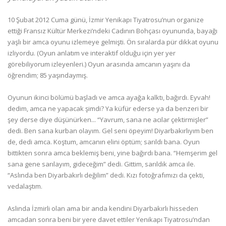
10 Şubat 2012 Cuma günü, İzmir Yenikapı Tiyatrosu’nun organize
ettiği Fransız Kültür Merkezi’ndeki Cadının Bohçası oyununda, bayağı
yaşlı bir amca oyunu izlemeye gelmişti. Ön sıralarda pür dikkat oyunu
izliyordu. (Oyun anlatım ve interaktif olduğu için yer yer
görebiliyorum izleyenleri.) Oyun arasında amcanın yaşını da
öğrendim; 85 yaşındaymış.
Oyunun ikinci bölümü başladı ve amca ayağa kalktı, bağırdı. Eyvah!
dedim, amca ne yapacak şimdi? Ya küfür ederse ya da benzeri bir
şey derse diye düşünürken... “Yavrum, sana ne acılar çektirmişler”
dedi. Ben sana kurban olayım. Gel seni öpeyim! Diyarbakırlıyım ben
de, dedi amca. Koştum, amcanın elini öptüm; sarıldı bana. Oyun
bittikten sonra amca beklemiş beni, yine bağırdı bana. “Hemşerim gel
sana gene sarılayım, gideceğim” dedi. Gittim, sarıldık amca ile.
“Aslında ben Diyarbakırlı değilim” dedi. Kızı fotoğrafımızı da çekti,
vedalaştım.
Aslında İzmirli olan ama bir anda kendini Diyarbakırlı hisseden
amcadan sonra beni bir yere davet ettiler Yenikapı Tiyatrosu’ndan