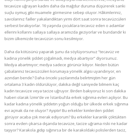
tecavüze uğrayan kadını daha da mağdur duruma düşürerek sanki
suçlu oymuş gibi muamele görmesine sebep oluyor. Hâkimleriniz,
savcılarınız failler yakalandıktan yirmi dört saat sonra tecavüzcüleri
serbest bırakıyorlar. 16 yaşında çocuklara tecavüz eden o adamlar
ellerini kollarını sallaya sallaya aramızda geziyorlar ve bundandır ki
bizim ülkemizde tecavüzün sonu kesilmiyor.
Daha da kötüsünü yaparak şunu da söylüyorsunuz “tecavüz ve
kadına yönelik şiddet çoğalmadı, medya abartıyor” diyorsunuz.
Medya abartmıyor; medya sadece görünür kılıyor. Neden bütün
çabalarınız tecavüzcüleri korumaya yönelik algısı uyandırıyor, en
azından bende? Daha önceki yazılarımda belirtmiştim her gün
ortalama 3 kadın öldürülüyor, dakika değil saniyede bilmem kaç
kadın tecavüze veya tacize uğruyor. Birden bakıyoruz ki son dakika
haberi olarak İzmir’de ve İstanbul’da erkek sığınma evleri açılıyor. Bu
kadar kadına yönelik şiddetin yoğun olduğu bir ülkede erkek sığınma
evi açmak da ne oluyor? Ayıptır! Bu erkekler kimlerden şiddet
görüyor acaba çok merak ediyorum? Bu erkekler karanlık çöktükten
sonra evden çıkarsa dışarıda tecavüze, tacize uğrama riski ne kadar
taşıyor? Karakola gidip sığınırsa bir de karakoldaki polislerden taciz,