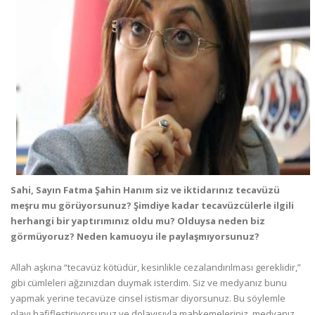
Sahi, Sayın Fatma Şahin Hanım siz ve iktidarınız tecavüzü
meşru mu görüyorsunuz? Şimdiye kadar tecavüzcülerle ilgili
herhangi bir yaptırımınız oldu mu? Olduysa neden biz
görmüyoruz? Neden kamuoyu ile paylaşmıyorsunuz?
Allah aşkına “tecavüz kötüdür, kesinlikle cezalandırılması gereklidir,”
gibi cümleleri ağzınızdan duymak isterdim. Siz ve medyanız bunu
yapmak yerine tecavüze cinsel istismar diyorsunuz. Bu söylemle
olayı hafifleştiriyorsunuz ve dolayısıyla mahkemeleriniz, medyanız