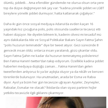
ölümlü, şiddetli… Ama efendiler gündemde ne olursa olsun orta yere
top da düşse değişmeyen tek şey var: “kadına yönelik şiddet ve LGBT
bireylere yönelik şiddet durmuyor; hatta katlanarak çoğalıyor.”
Daha iki gün önce sosyal medyaya Adana’da evden kaçan 16
yaşındaki kız çocuğuna polis, polis otosunda saatlerce tecavüz etti
haberi düşüyor. Ne diyelim bilmem ki, kaderin cilvesi mi tesadüf mü
aynı dakikalarda Aile ve Sosyal Politikalar Bakanı Sayın Fatma Şahin
“polis huzurun teminatıdır” diye bir tweet atıyor. Gezi sürecinde 8
gencecik insan öldü; onlarca insan yaralandı, gözü çıkanlar oldu.
Sayın Fatma Şahin ne kadar da huzurun teminatıymış polisleriniz!
Ben Fatma Hanım’ı twitter’dan takip ediyorum. Özellikle kadına şiddet
haberleri medyaya düştüğü zaman… Fatma Hanım’dan gelen
tweet’lerden anlıyoruz ki ya bir açılışta oluyor ya da nikâh ve benzeri
törenlerde bulunuyor. Ha unutmadan, arada bir Esma ve Rabia
diyor. Ayol ya bizim her gün tecavüze uğrayan Ayşeler, Zeynepler,
Rabialar, Esmalar ne olacak? İktidarda olan siyasi partinin hiçbir
yetkilisi tecavüzle ilgili gıklarını çıkarmıyor.