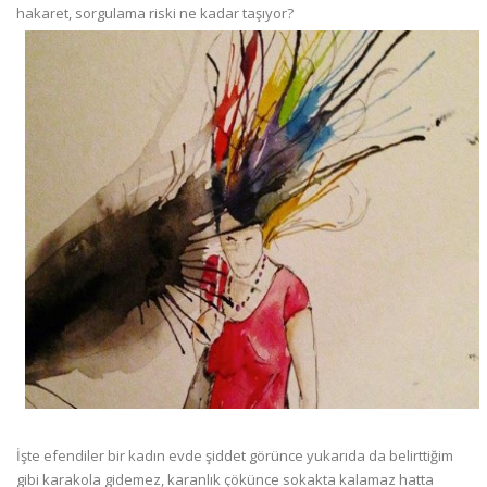
hakaret, sorgulama riski ne kadar taşıyor?
İşte efendiler bir kadın evde şiddet görünce yukarıda da belirttiğim
gibi karakola gidemez, karanlık çökünce sokakta kalamaz hatta