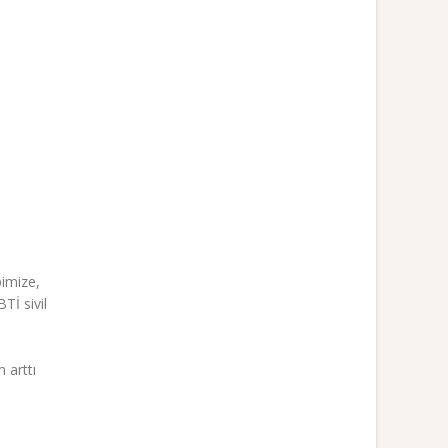
pimize,
Tİ sivil
 arttı