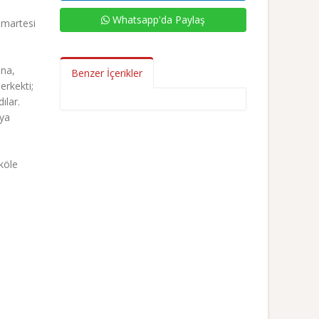
Whatsapp'da Paylaş
umartesi
ına,
Benzer İçerikler
erkekti;
ılar.
nya
köle