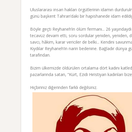
Uluslararası insan hakları örgütlerinin idamın durdur
günü başkent Tahran’daki bir hapishanede idam edildiğ
Böyle geçti Reyhaneh’in ölüm fermanı... 26 yaşındayd
tecavüz devam etti, soru sordular yeniden, yeniden, d
savcı, hâkim, karar vericiler de belki... Kendini savunm
Kıydılar Reyhaneh’in narin bedenine. Bağladır dünya gü
tarafından.
Bizim ülkemizde öldürülen ortalama dört kadını katlede
pazarlarında satan, “Kürt, Ezidi Hıristiyan kadınları bize
Hiçbiriniz diğerinden farklı değilsiniz.