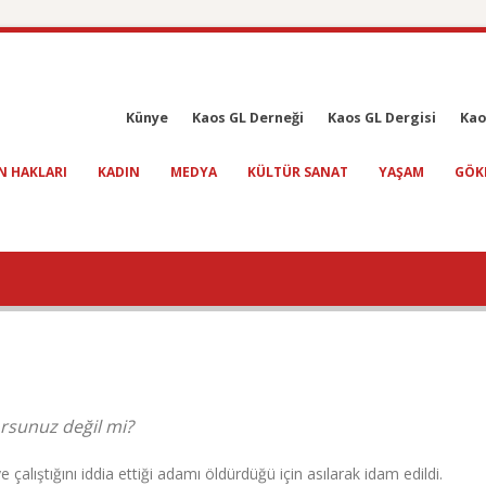
Künye
Kaos GL Derneği
Kaos GL Dergisi
Kao
N HAKLARI
KADIN
MEDYA
KÜLTÜR SANAT
YAŞAM
GÖK
orsunuz değil mi?
çalıştığını iddia ettiği adamı öldürdüğü için asılarak idam edildi.