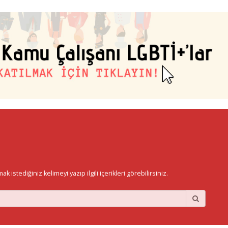
istediğiniz kelimeyi yazıp ilgili içerikleri görebilirsiniz.