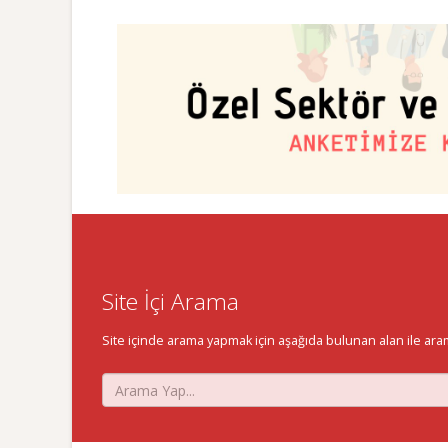
Site İçi Arama
Site içinde arama yapmak için aşağıda bulunan alan ile aramak 