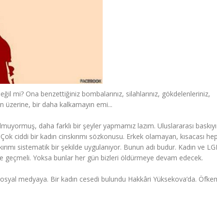
eğil mi? Ona benzettiğiniz bombalarınız, silahlarınız, gökdelenleriniz,
lın üzerine, bir daha kalkamayın emi...
lmuyormuş, daha farklı bir şeyler yapmamız lazım. Uluslararası baskıyı
Çok ciddi bir kadın cinskırımı sözkonusu. Erkek olamayan, kısacası he
rımı sistematik bir şekilde uygulanıyor. Bunun adı budur. Kadın ve LGB
ete geçmeli. Yoksa bunlar her gün bizleri öldürmeye devam edecek.
 sosyal medyaya. Bir kadın cesedi bulundu Hakkâri Yüksekova’da. Öfkem