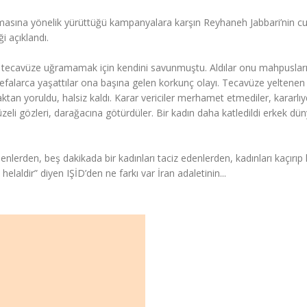
ulmasına yönelik yürüttüğü kampanyalara karşın Reyhaneh Jabbari’nin c
i açıklandı.
ı tecavüze uğramamak için kendini savunmuştu. Aldılar onu mahpuslar
efalarca yaşattılar ona başına gelen korkunç olayı. Tecavüze yeltenen 
aktan yoruldu, halsiz kaldı. Karar vericiler merhamet etmediler, kararlıyd
zeli gözleri, darağacına götürdüler. Bir kadın daha katledildi erkek dü
nlerden, beş dakikada bir kadınları taciz edenlerden, kadınları kaçırıp 
 helaldir” diyen IŞİD’den ne farkı var İran adaletinin...