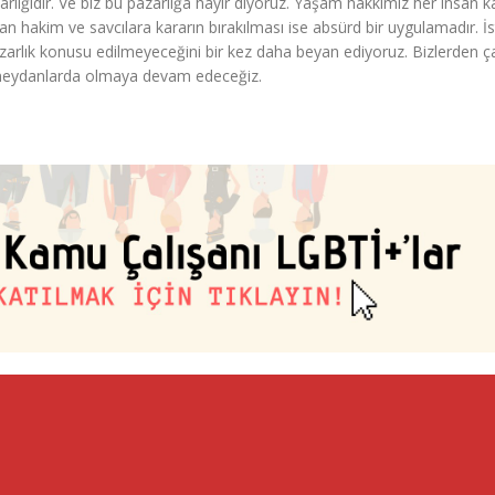
lığıdır. Ve biz bu pazarlığa hayır diyoruz. Yaşam hakkımız her insan k
n hakim ve savcılara kararın bırakılması ise absürd bir uygulamadır. İ
rlık konusu edilmeyeceğini bir kez daha beyan ediyoruz. Bizlerden ç
a meydanlarda olmaya devam edeceğiz.