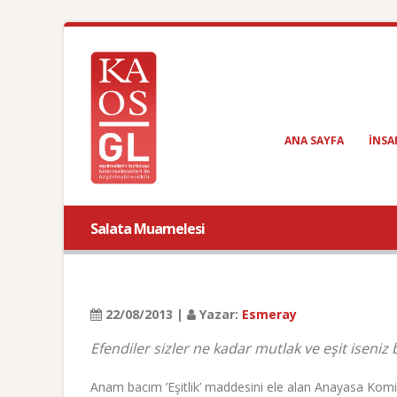
ANA SAYFA
INSA
Salata Muamelesi
22/08/2013 |
Yazar:
Esmeray
Efendiler sizler ne kadar mutlak ve eşit iseniz
Anam bacım ’Eşitlik’ maddesini ele alan Anayasa Komis