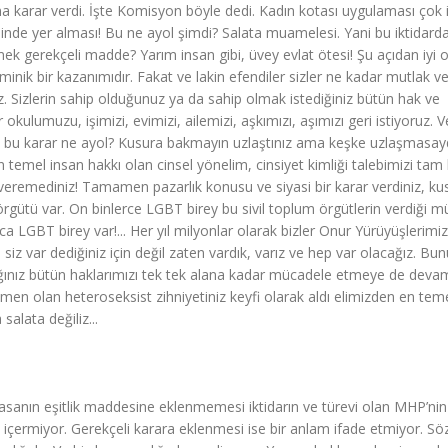
 karar verdi. İşte Komisyon böyle dedi. Kadın kotası uygulaması çok iy
inde yer alması! Bu ne ayol şimdi? Salata muamelesi. Yani bu iktidard
 gerekçeli madde? Yarım insan gibi, üvey evlat ötesi! Şu açıdan iyi ol
minik bir kazanımıdır. Fakat ve lakin efendiler sizler ne kadar mutlak ve
. Sizlerin sahip olduğunuz ya da sahip olmak istediğiniz bütün hak ve
 okulumuzu, işimizi, evimizi, ailemizi, aşkımızı, aşımızı geri istiyoruz.
ız bu karar ne ayol? Kusura bakmayın uzlaştınız ama keşke uzlaşmasayd
temel insan hakkı olan cinsel yönelim, cinsiyet kimliği talebimizi tam
ar veremediniz! Tamamen pazarlık konusu ve siyasi bir karar verdiniz, ku
gütü var. On binlerce LGBT birey bu sivil toplum örgütlerin verdiği 
LGBT birey var!... Her yıl milyonlar olarak bizler Onur Yürüyüşlerimi
 siz var dediğiniz için değil zaten vardık, varız ve hep var olacağız. Bun
 aldığınız bütün haklarımızı tek tek alana kadar mücadele etmeye de deva
men olan heteroseksist zihniyetiniz keyfi olarak aldı elimizden en tem
salata değiliz...
nayasanın eşitlik maddesine eklenmemesi iktidarın ve türevi olan MHP’n
içermiyor. Gerekçeli karara eklenmesi ise bir anlam ifade etmiyor. Sö