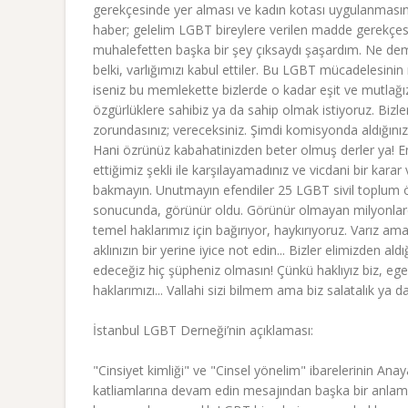
gerekçesinde yer alması ve kadın kotası uygulanmasına
haber; gelelim LGBT bireylere verilen madde gerekçes
muhalefetten başka bir şey çıksaydı şaşardım. Ne demek
belki, varlığımızı kabul ettiler. Bu LGBT mücadelesinin 
iseniz bu memlekette bizlerde o kadar eşit ve mutlağız
özgürlüklere sahibiz ya da sahip olmak istiyoruz. Bizler
zorundasınız; vereceksiniz. Şimdi komisyonda aldığın
Hani özrünüz kabahatinizden beter olmuş derler ya! En 
ettiğimiz şekli ile karşılayamadınız ve vicdani bir kar
bakmayın. Unutmayın efendiler 25 LGBT sivil toplum ör
sonucunda, görünür oldu. Görünür olmayan milyonlarca 
temel haklarımız için bağırıyor, haykırıyoruz. Varız ama
aklınızın bir yerine iyice not edin... Bizler elimizden
edeceğiz hiç şüpheniz olmasın! Çünkü haklıyız biz, ege
haklarımızı... Vallahi sizi bilmem ama biz salatalık ya da 
İstanbul LGBT Derneği’nin açıklaması:
"Cinsiyet kimliği" ve "Cinsel yönelim" ibarelerinin A
katliamlarına devam edin mesajından başka bir anlam 