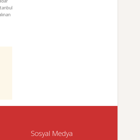
adar
stanbul
alınan
Sosyal Medya