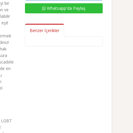
i bir
Whatsapp'da Paylaş
an ve
abilir
 eşit
Benzer İçerikler
 Vermek
ınız!
 hak
sura
mücadele
zde en
u
m
el
in LGBT
z