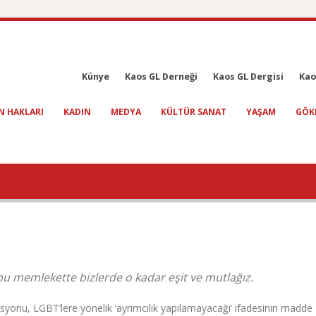
Künye
Kaos GL Derneği
Kaos GL Dergisi
Kao
N HAKLARI
KADIN
MEDYA
KÜLTÜR SANAT
YAŞAM
GÖK
 bu memlekette bizlerde o kadar eşit ve mutlağız.
yonu, LGBT’lere yönelik ’ayrımcılık yapılamayacağı’ ifadesinin madde