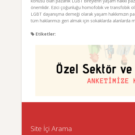
konusu olan pazarlık LGBT bireylerin yaşam hakkı pazar
önemlidir. Ezici çoğunluğu homofobik ve transfobik ola
LGBT dayanışma derneği olarak yaşam hakkımızın paza
tüm haklarımızı geri almak için sokaklarda alanlard
Etiketler:
Site İçi Arama