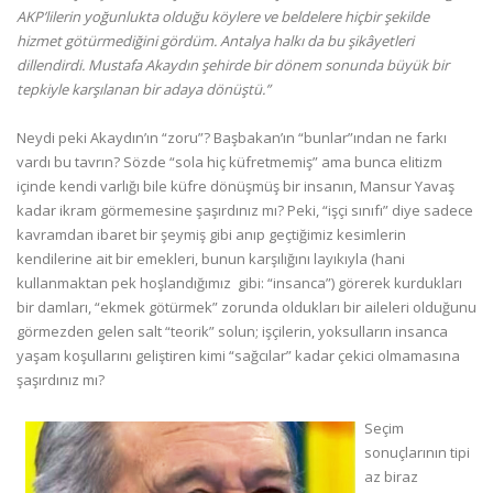
AKP’lilerin yoğunlukta olduğu köylere ve beldelere hiçbir şekilde
hizmet götürmediğini gördüm. Antalya halkı da bu şikâyetleri
dillendirdi. Mustafa Akaydın şehirde bir dönem sonunda büyük bir
tepkiyle karşılanan bir adaya dönüştü.”
Neydi peki Akaydın’ın “zoru”? Başbakan’ın “bunlar”ından ne farkı
vardı bu tavrın? Sözde “sola hiç küfretmemiş” ama bunca elitizm
içinde kendi varlığı bile küfre dönüşmüş bir insanın, Mansur Yavaş
kadar ikram görmemesine şaşırdınız mı? Peki, “işçi sınıfı” diye sadece
kavramdan ibaret bir şeymiş gibi anıp geçtiğimiz kesimlerin
kendilerine ait bir emekleri, bunun karşılığını layıkıyla (hani
kullanmaktan pek hoşlandığımız gibi: “insanca”) görerek kurdukları
bir damları, “ekmek götürmek” zorunda oldukları bir aileleri olduğunu
görmezden gelen salt “teorik” solun; işçilerin, yoksulların insanca
yaşam koşullarını geliştiren kimi “sağcılar” kadar çekici olmamasına
şaşırdınız mı?
Seçim
sonuçlarının tipi
az biraz