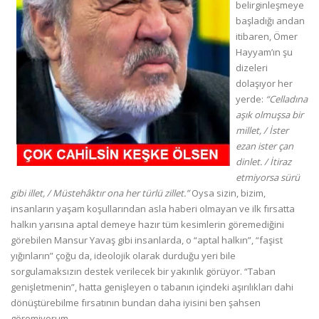
belirginleşmeye
başladığı andan
itibaren, Ömer
Hayyam’ın şu
dizeleri
dolaşıyor her
yerde:
“Celladına
aşık olmuşsa bir
millet, / İster
ezan ister çan
dinlet. / İtiraz
etmiyorsa sürü
gibi illet, / Müstehâktır ona her türlü zillet.”
Oysa sizin, bizim,
insanların yaşam koşullarından asla haberi olmayan ve ilk fırsatta
halkın yarısına aptal demeye hazır tüm kesimlerin göremediğini
görebilen Mansur Yavaş gibi insanlarda, o “aptal halkın”, “faşist
yığınların” çoğu da, ideolojik olarak durduğu yeri bile
sorgulamaksızın destek verilecek bir yakınlık görüyor. “Taban
genişletmenin”, hatta genişleyen o tabanın içindeki aşırılıkları dahi
dönüştürebilme fırsatının bundan daha iyisini ben şahsen
göremiyorum.