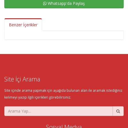
Whatsapp'da Paylaş
Benzer İçerikler
Site İçi Arama
Site içinde arama yapmak için aşağıda bulunan alan ile aramak istediğiniz
kelimeyi yazıp ilgili içerikleri görebilirsiniz.
Sosyal Medya