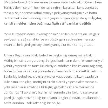
(Mustafa Akaydın) örneklerine bakmak yeterli olacaktır. Çünkü hem
Türkiye’deki “solun”, hem de işçi sınıfının karakteri konusunda bu
tablo bize, nedense kabul etmeye pek yanaşmadığımız ve hatta
reddetmekle de övündüğümüz çarpıcı bir gerçeği gösteriyor:
İşçiler,
kendi emeklerinden bağımsız figüratif canlılar değildir!
“Sola küfreden”
Mansur Yavaş’ın “sol” denilen cenahta en üst gelir
seviyesine, sağ cenahta ise en düşük gelir seviyesine mensup
insanları birleştirdiğini söylemek yanlış olur mu? Sonuç ortada.
Ankara Beypazarı’ndaki belediye başkanlığı deneyimine bakın:
Müthiş bir istihdam yaratmış. Ev işçisi kadınların dahi, “el emekleriyle”
yahut yetiştirdikleri tarım ürünleriyle istihdama katılımlarını sağlamış,
ilçeye turizm ve sanayi yönünden tükenmez bir hareketlilik getirmiş.
Böylelikle belediye, işlevsiz projeler vaat eden, halktan azade bir
kule olmaktan çıkıp, ürettiğini direkt olarak yaşama aktaran ve bu
yolla insanların etrafında birleştiği gerçek bir imece merkezine
dönüşmüş. “Başkanın”, ilçenin her yerinde elini kolunu sallayarak
gezdiği, “işçilerimiz” dediği insanların tezgâhlarından, tarlalarından,
sofralarından uzak kalmadığı bir bölge.