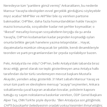
Neredeyse tüm “partilere gönül vermiş” Ankaralıların, bu nedenle
Mansur Yavaş’ta ideolojiden evvel gerçeklik gördüğünü söyleyebilir
miyiz acaba? MHP’liler ve AKP’liler bile oy verirken partisine
bakmadılar; CHP’liler, daha fazla homurdandıkları halde Yavaş’ın
mazisi konusunda, sosyalistler kadar net şerhler koymadılar; o
“ilkesel” mesafeyi koruyan sosyalistlerin birçoğu da şu anda
Yavaş’la, CHP’nin kodamanları kadar peşinden koşmadığı oyları
onunla birlikte gerçek hanelere yazma telaşındalar… Hayat,
dayatmalarla mümkün olmayacak bir şekilde, kendi dinamikleriyle
teoriden ve parti programlarından bir çırpıda sıyrılabiliyor bazen.
Peki, Antalya’da ne oldu? CHP’nin, belki Antalya’daki tabanda biraz
itiraz ettiği, genel olarak ise tepki gösterilmeyen ama Antalya halkı
tarafından da bir türlü sevilemeyen mevcut başkanı Mustafa
Akaydın, yeniden aday gösterildi. 31 Mart sabahı Mansur Yavaş ve
onun tüm parti ve ideolojilere mensup “acayip”seçmenleri, Ankara
sokaklarında çuval kaçıran arabaları kovalar, polislerin kapısını
tuttuğu oy sayım noktalarına baskınlar verirken, ÖDP Genel Başkanı
Alper Taş, CNN Türk’te şöyle diyordu:
“Ben Antalya’ya son gittiğimde,
CHP’li büyükşehir belediyesinin oradaki yoksul kesimleri ihmal ettiğini,