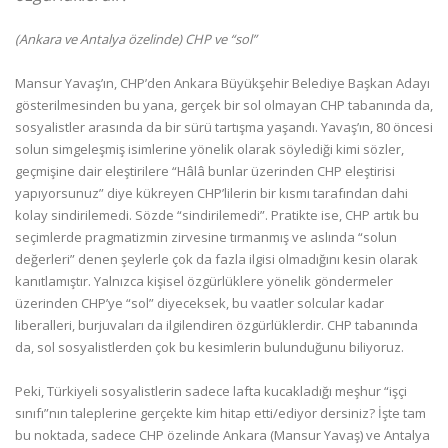
(Ankara ve Antalya özelinde) CHP ve “sol”
Mansur Yavaş’ın, CHP’den Ankara Büyükşehir Belediye Başkan Adayı
gösterilmesinden bu yana, gerçek bir sol olmayan CHP tabanında da,
sosyalistler arasında da bir sürü tartışma yaşandı. Yavaş’ın, 80 öncesi
solun simgeleşmiş isimlerine yönelik olarak söylediği kimi sözler,
geçmişine dair eleştirilere “Hâlâ bunlar üzerinden CHP eleştirisi
yapıyorsunuz” diye kükreyen CHP’lilerin bir kısmı tarafından dahi
kolay sindirilemedi. Sözde “sindirilemedi”. Pratikte ise, CHP artık bu
seçimlerde pragmatizmin zirvesine tırmanmış ve aslında “solun
değerleri” denen şeylerle çok da fazla ilgisi olmadığını kesin olarak
kanıtlamıştır. Yalnızca kişisel özgürlüklere yönelik göndermeler
üzerinden CHP’ye “sol” diyeceksek, bu vaatler solcular kadar
liberalleri, burjuvaları da ilgilendiren özgürlüklerdir. CHP tabanında
da, sol sosyalistlerden çok bu kesimlerin bulunduğunu biliyoruz.
Peki, Türkiyeli sosyalistlerin sadece lafta kucakladığı meşhur “işçi
sınıfı”nın taleplerine gerçekte kim hitap etti/ediyor dersiniz? İşte tam
bu noktada, sadece CHP özelinde Ankara (Mansur Yavaş) ve Antalya