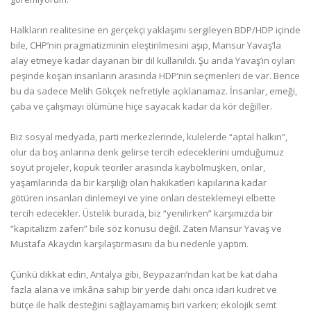
Halkların realitesine en gerçekçi yaklaşımı sergileyen BDP/HDP içinde
bile, CHP’nin pragmatizminin eleştirilmesini aşıp, Mansur Yavaş’la
alay etmeye kadar dayanan bir dil kullanıldı. Şu anda Yavaş’ın oyları
peşinde koşan insanların arasında HDP’nin seçmenleri de var. Bence
bu da sadece Melih Gökçek nefretiyle açıklanamaz. İnsanlar, emeği,
çaba ve çalışmayı ölümüne hiçe sayacak kadar da kör değiller.
Biz sosyal medyada, parti merkezlerinde, kulelerde “aptal halkın”,
olur da boş anlarına denk gelirse tercih edeceklerini umduğumuz
soyut projeler, kopuk teoriler arasında kaybolmuşken, onlar,
yaşamlarında da bir karşılığı olan hakikatleri kapılarına kadar
götüren insanları dinlemeyi ve yine onları desteklemeyi elbette
tercih edecekler. Üstelik burada, biz “yenilirken” karşımızda bir
“kapitalizm zaferi” bile söz konusu değil. Zaten Mansur Yavaş ve
Mustafa Akaydın karşılaştırmasını da bu nedenle yaptım.
Çünkü dikkat edin, Antalya gibi, Beypazarı’ndan kat be kat daha
fazla alana ve imkâna sahip bir yerde dahi onca idari kudret ve
bütçe ile halk desteğini sağlayamamış biri varken; ekolojik semt