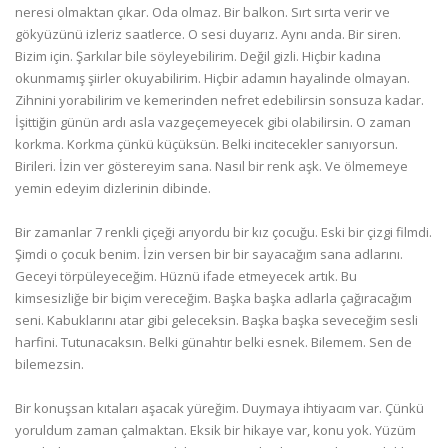
neresi olmaktan çıkar. Oda olmaz. Bir balkon. Sırt sırta verir ve
gökyüzünü izleriz saatlerce. O sesi duyarız. Aynı anda. Bir siren.
Bizim için. Şarkılar bile söyleyebilirim. Değil gizli. Hiçbir kadına
okunmamış şiirler okuyabilirim. Hiçbir adamın hayalinde olmayan.
Zihnini yorabilirim ve kemerinden nefret edebilirsin sonsuza kadar.
İşittiğin günün ardı asla vazgeçemeyecek gibi olabilirsin. O zaman
korkma. Korkma çünkü küçüksün. Belki incitecekler sanıyorsun.
Birileri. İzin ver göstereyim sana. Nasıl bir renk aşk. Ve ölmemeye
yemin edeyim dizlerinin dibinde.
Bir zamanlar 7 renkli çiçeği arıyordu bir kız çocuğu. Eski bir çizgi filmdi.
Şimdi o çocuk benim. İzin versen bir bir sayacağım sana adlarını.
Geceyi törpüleyeceğim. Hüznü ifade etmeyecek artık. Bu
kimsesizliğe bir biçim vereceğim. Başka başka adlarla çağıracağım
seni. Kabuklarını atar gibi geleceksin. Başka başka seveceğim sesli
harfini. Tutunacaksın. Belki günahtır belki esnek. Bilemem. Sen de
bilemezsin.
Bir konuşsan kıtaları aşacak yüreğim. Duymaya ihtiyacım var. Çünkü
yoruldum zaman çalmaktan. Eksik bir hikaye var, konu yok. Yüzüm