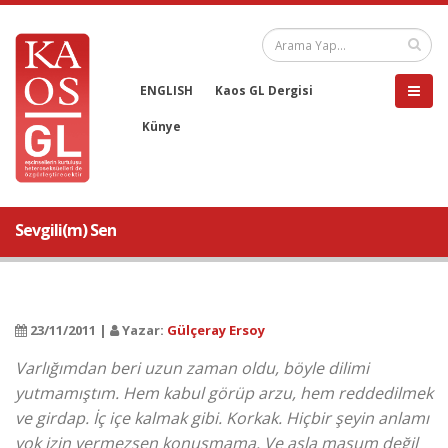
ENGLISH
Kaos GL Dergisi
Künye
Sevgili(m) Sen
23/11/2011 |
Yazar:
Gülçeray Ersoy
Varlığımdan beri uzun zaman oldu, böyle dilimi
yutmamıştım. Hem kabul görüp arzu, hem reddedilmek
ve girdap. İç içe kalmak gibi. Korkak. Hiçbir şeyin anlamı
yok izin vermezsen konuşmama. Ve asla masum değil