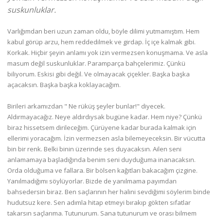
suskunluklar.
Varlığımdan beri uzun zaman oldu, böyle dilimi yutmamıştım. Hem
kabul görüp arzu, hem reddedilmek ve girdap. İç içe kalmak gibi.
Korkak. Hiçbir şeyin anlamı yok izin vermezsen konuşmama. Ve asla
masum değil suskunluklar. Paramparça bahçelerimiz. Çünkü
biliyorum. Eskisi gibi değil. Ve olmayacak çiçekler. Başka başka
açacaksın. Başka başka koklayacağım.
Birileri arkamızdan " Ne rüküş şeyler bunlar!" diyecek.
Aldırmayacağız. Neye aldırdıysak bugüne kadar. Hem niye? Çünkü
biraz hissetsem dirileceğim. Çürüyene kadar burada kalmak için
ellerimi yoracağım. İzin vermezsen asla bilemeyeceksin. Bir vücutta
bin bir renk. Belki binin üzerinde ses duyacaksın. Ailen seni
anlamamaya başladığında benim seni duyduğuma inanacaksın.
Orda olduğuma ve fallara. Bir bölsen kağıtları bakacağım çizgine.
Yanılmadığımı söylüyorlar. Bizde de yanılmama payımdan
bahsedersin biraz. Ben saçlarının her halini sevdiğimi söylerim binde
hudutsuz kere. Sen adımla hitap etmeyi bırakıp gökten sıfatlar
takarsın saçlarıma. Tutunurum. Sana tutunurum ve orası bilmem