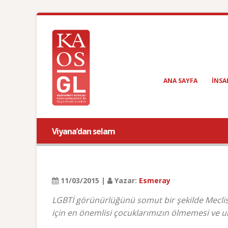
ANA SAYFA
INSA
Viyana’dan selam
11/03/2015 |
Yazar:
Esmeray
LGBTİ görünürlüğünü somut bir şekilde Meclis’t
için en önemlisi çocuklarımızın ölmemesi ve 