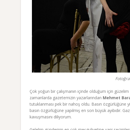
Fotoğra
Çok yoğun bir çalışmanın içinde olduğum için güzeli
zamanlarda gazetemizin yazarlarından
Mehmet Bar
tutuklanması pek bir nahoş oldu. Basın özgürlüğüne yin
basın özgürlüğüne yapılmış en son büyük ayıbıdır. G
kavuşmasını diliyorum.
Gelelim gündemin en çok meşguliyetine yani seçimlere.