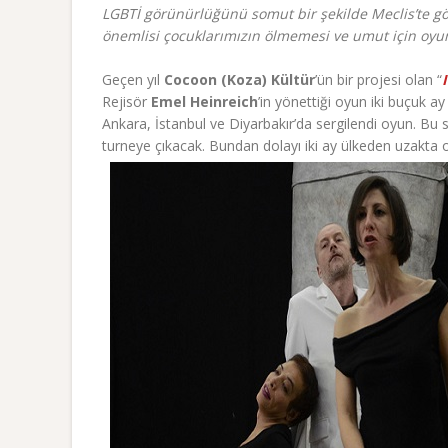
LGBTİ görünürlüğünü somut bir şekilde Meclis’te gör
önemlisi çocuklarımızın ölmemesi ve umut için oyu
Geçen yıl
Cocoon (Koza) Kültür
’ün bir projesi olan “
Rejisör
Emel Heinreich
’in yönettiği oyun iki buçuk a
Ankara, İstanbul ve Diyarbakır’da sergilendi oyun. Bu
turneye çıkacak. Bundan dolayı iki ay ülkeden uzakta 