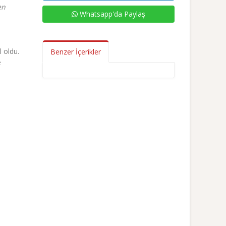
en
Whatsapp'da Paylaş
l oldu.
Benzer İçerikler
e