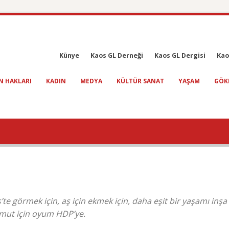
Künye
Kaos GL Derneği
Kaos GL Dergisi
Kao
N HAKLARI
KADIN
MEDYA
KÜLTÜR SANAT
YAŞAM
GÖK
e görmek için, aş için ekmek için, daha eşit bir yaşamı inş
umut için oyum HDP’ye.