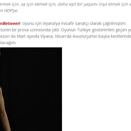
mek için, aş için ekmek için, daha eşit bir yaşamı inşa etmek için 
m HDP’ye.
InBetween
“ oyunu için Viyana’ya misafir sanatçı olarak çağrılmıştım.
y süren bir prova sonrasında çıktı. Oyunun Türkiye gösterimleri geçen yı
 sezon da Mart ayında Viyana, Nisan'da Avusturya’nın başka kentlerind
olacağım.