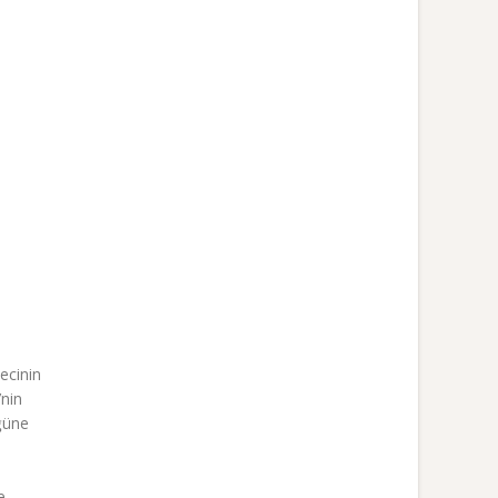
ecinin
’nin
ğüne
e