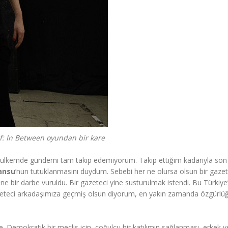
f: In Between oyundan bir kare
m ülkemde gündemi tam takip edemiyorum. Takip ettiğim kadarıyla son
ansu
’nun tutuklanmasını duydum. Sebebi her ne olursa olsun bir gazet
e bir darbe vuruldu. Bir gazeteci yine susturulmak istendi. Bu Türkiye
azeteci arkadaşımıza geçmiş olsun diyorum, en yakın zamanda özgürlü
 Demokratik bir meclis için, çoğulcu bir katılımın sağlanması, erkek v