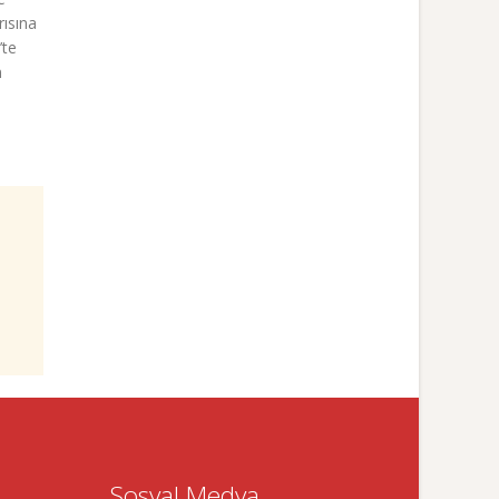
rısına
’te
m
Sosyal Medya