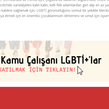
is’teki sandalyeleri kalın kalın, kelli felli adamlardan geri alıp en az ya
u katılımı sağlamak için, LGBTİ görünürlüğünü somut bir şekilde Meclis
 inşa etmek için en önemlisi çocuklarımızın ölmemesi ve umut için oyu