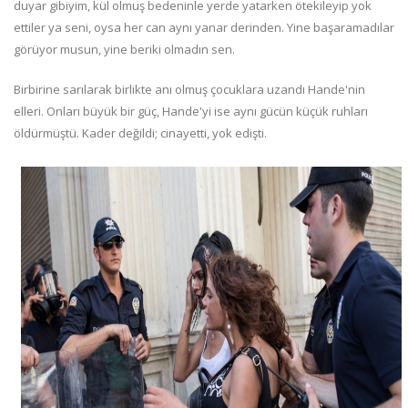
duyar gibiyim, kül olmuş bedeninle yerde yatarken ötekileyip yok
ettiler ya seni, oysa her can aynı yanar derinden. Yine başaramadılar
görüyor musun, yine beriki olmadın sen.
Birbirine sarılarak birlikte anı olmuş çocuklara uzandı Hande'nin
elleri. Onları büyük bir güç, Hande'yi ise aynı gücün küçük ruhları
öldürmüştü. Kader değildi; cinayetti, yok edişti.