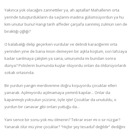
Yakınca yok olacağını zannettiler ya, ah aptallar! Mahallenin orta
yerinde tutuşturdukların da saçlarını inadına gülümsüyordun ya hu
kim unutur bunu! Hangi tarih affeder çarşafa sarınmış zulmün sen de
bıraktığı çığlığı?
O kalabalığı delip geçerken vurdular ve delindi karaciğerim orta
yerinden yine de bana mısın demeyen bir aşkla koştum, son lahzaya
kadar sarılmaya çalıştım ya sana, umurumda mı bundan sonra
dünya? Polislerin burnunda kuşlar ölüyordu onları da öldürüyorlardı
sokak ortasında.
Bir yurdun yangın merdivenine doğru koşuyordu çocuklar elleri
yanarak. Açılmıyordu açılmamaya yeminli kapılar... Onlar da
kapanmıştı yoksulun yüzüne, öyle işte! Çocuklar da unutuldu, o
yurdun bir canavar gibi onları yuttuğu da...
Yani sence bir sonu yok mu ölmenin? Tekrar eser mi o sır rüzgar?
Yanarak ölür mü yine çocuklar? “Hiçbir şey tesadüf değildir” dediğini