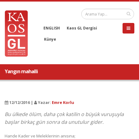
ENGLISH
Kaos GL Dergisi
Künye
Yangın mahalli
12/12/2016 |
Yazar:
Emre Korlu
Bu ülkede ölüm, daha çok katilin o büyük vuruşuyla
başlar birkaç gün sonra da unutulur gider.
Hande Kader ve Meleklerinin anısına;