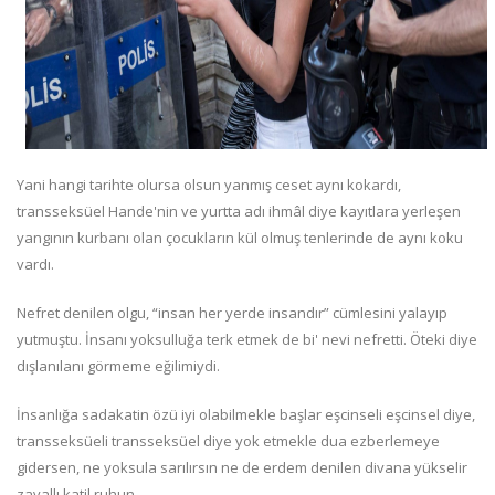
Yani hangi tarihte olursa olsun yanmış ceset aynı kokardı,
transseksüel Hande'nin ve yurtta adı ihmâl diye kayıtlara yerleşen
yangının kurbanı olan çocukların kül olmuş tenlerinde de aynı koku
vardı.
Nefret denilen olgu, “insan her yerde insandır” cümlesini yalayıp
yutmuştu. İnsanı yoksulluğa terk etmek de bi' nevi nefretti. Öteki diye
dışlanılanı görmeme eğilimiydi.
İnsanlığa sadakatin özü iyi olabilmekle başlar eşcinseli eşcinsel diye,
transseksüeli transseksüel diye yok etmekle dua ezberlemeye
gidersen, ne yoksula sarılırsın ne de erdem denilen divana yükselir
zavallı katil ruhun.