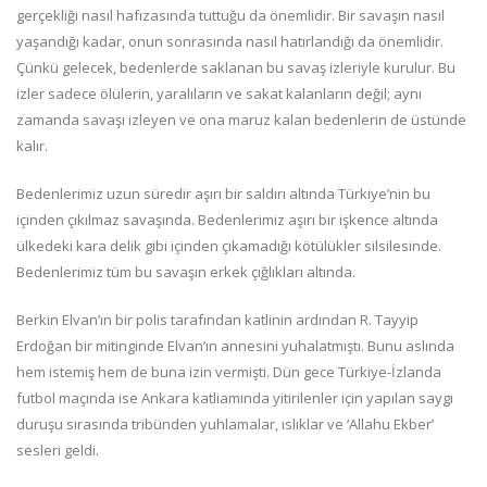
gerçekliği nasıl hafızasında tuttuğu da önemlidir. Bir savaşın nasıl
yaşandığı kadar, onun sonrasında nasıl hatırlandığı da önemlidir.
Çünkü gelecek, bedenlerde saklanan bu savaş izleriyle kurulur. Bu
izler sadece ölülerin, yaralıların ve sakat kalanların değil; aynı
zamanda savaşı izleyen ve ona maruz kalan bedenlerin de üstünde
kalır.
Bedenlerimiz uzun süredir aşırı bir saldırı altında Türkiye’nin bu
içinden çıkılmaz savaşında. Bedenlerimiz aşırı bir işkence altında
ülkedeki kara delik gibi içinden çıkamadığı kötülükler silsilesinde.
Bedenlerimiz tüm bu savaşın erkek çığlıkları altında.
Berkin Elvan’ın bir polis tarafından katlinin ardından R. Tayyip
Erdoğan bir mitinginde Elvan’ın annesini yuhalatmıştı. Bunu aslında
hem istemiş hem de buna izin vermişti. Dün gece Türkiye-İzlanda
futbol maçında ise Ankara katliamında yitirilenler için yapılan saygı
duruşu sırasında tribünden yuhlamalar, ıslıklar ve ‘Allahu Ekber’
sesleri geldi.