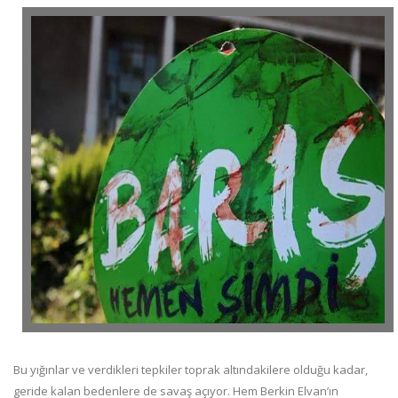
Bu yığınlar ve verdikleri tepkiler toprak altındakilere olduğu kadar,
geride kalan bedenlere de savaş açıyor. Hem Berkin Elvan’ın