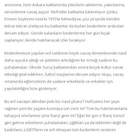
annesine, hem Ankara katliamında yitenlerin ailelerine, yakınlarına,
sevenlerine savaş açıyor. Nefretler katliamla tükenmiyor çünkü.
Ermeni Soykırımı nasıl ki 1915’te bitmediyse, yüz yıl içinde kendini
tekrar tekrar ürettiyse bu katliamlar da kıyılan bedenlerin ardından
devam ediyor. Geride kalanların bedenlerine her gün bıçak
saplanıyor, ileride hatırlanacak izler bırakıyor.
Bedenlerimize yapılan eril saldırının böyle savaş dönemlerinde nasıl
daha ayyuka çıktığı ve şiddetini artırdığının bir örneği sadece bu
yuhalamalar. Ülkede Suruç katliamından sonra birçok kültür-sanat
etkinliği iptal edilirken, futbol maçlarının devam ediyor oluşu, savaş
ortamında eğlencelerin de sadece erkeklerle ve erkekler için
yapılabildiğini bize gösteriyor.
Bu eril savaşın altından peki biz nasıl çıkarız? Hafızamız her şeye
rağmen yeni bir yaşamı kurmaya izin verir mi? Tüm bu hatırlananlarla
tahayyül sınırlarımız içine ‘barış’ girer mi? Eğer bir gün o ‘Barış Süreci’
geri gelirse erkeklerin yuhalamaları, çığlıkları ya da tekbirleri değil de
kadınların, LGBTİ’lerin ve eril olmayan tüm bedenlerin seslerini