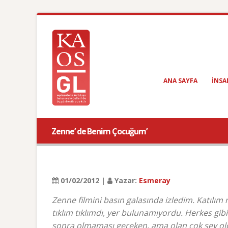
ANA SAYFA
INSA
Zenne’ de Benim Çocuğum’
01/02/2012 |
Yazar:
Esmeray
Zenne filmini basın galasında izledim. Katılı
tıklım tıklımdı, yer bulunamıyordu. Herkes gib
sonra olmaması gereken, ama olan çok şey ol