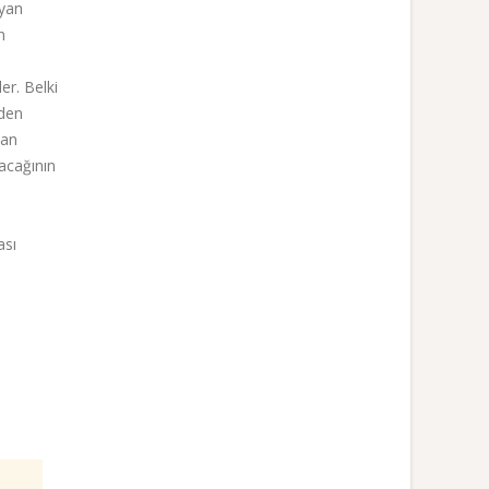
ayan
n
er. Belki
iden
Can
acağının
ası