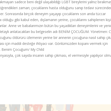
ırakmayan sadece beni değil ulaşabildiği LGBT bireylerini yalnız bırakm
 öğrendikleri zaman; çocuklarını hasta olduğunu sanıp tedavi sürecinde
şiler. Sonrasında birçok deneyim yaşayıp çocuklarını son anda tüccar
nı olduğu gibi kabul eden, dışlamanın yerine, çocuklarını sahiplenen kişil
sanlar. Anne ve babalarımızın bütün bu yaşadıkları deneyimlerini ve yen
 detaylı anlatacakları bu belgeselin adı BENİM ÇOCUĞUM. Yönetmen: 
ocuğunu öldürürü izlemenin yerine bir annenin çocuğuna nasıl sahip çık
 için maddi desteğe ihtiyacı var. Gönlümüzden kopanı vermek için
ır. Benim Çocuğum/ My Child
nyasıyla, çok sayıda insanın sahip çıkması, el vermesiyle yapılıyor olm