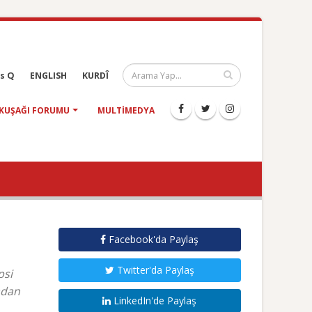
s Q
ENGLISH
KURDÎ
KUŞAĞI FORUMU
MULTIMEDYA
Facebook'da Paylaş
Twitter'da Paylaş
psi
adan
LinkedIn'de Paylaş