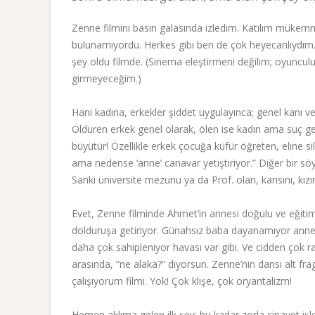
Zenne filmini basın galasında izledim. Katılım mükemme
bulunamıyordu. Herkes gibi ben de çok heyecanlıydım
şey oldu filmde. (Sinema eleştirmeni değilim; oyunculu
girmeyeceğim.)
Hani kadına, erkekler şiddet uygulayınca; genel kanı ve i
Öldüren erkek genel olarak, ölen ise kadın ama suç gen
büyütür! Özellikle erkek çocuğa küfür öğreten, eline 
ama nedense ‘anne’ canavar yetiştiriyor.” Diğer bir sö
Sanki üniversite mezunu ya da Prof. olan, karısını, kız
Evet, Zenne filminde Ahmet’in annesi doğulu ve eğiti
dolduruşa getiriyor. Günahsız baba dayanamıyor annen
daha çok sahipleniyor havası var gibi. Ve cidden çok ra
arasında, “ne alaka?” diyorsun. Zenne’nin dansı alt f
çalışıyorum filmi. Yok! Çok klişe, çok oryantalizm!
Hemen aklıma gelen ilk şey: bu kadar zorla cinayet işl