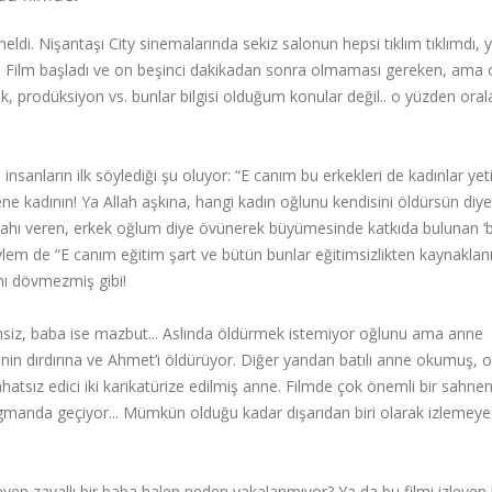
ldi. Nişantaşı City sinemalarında sekiz salonun hepsi tıklım tıklımdı, 
. Film başladı ve on beşinci dakikadan sonra olmaması gereken, ama 
k, prodüksiyon vs. bunlar bilgisi olduğum konular değil.. o yüzden oral
nsanların ilk söylediği şu oluyor: “E canım bu erkekleri de kadınlar yetiş
e kadının! Ya Allah aşkına, hangi kadın oğlunu kendisini öldürsün diye
silahı veren, erkek oğlum diye övünerek büyümesinde katkıda bulunan ‘b
ylem de “E canım eğitim şart ve bütün bunlar eğitimsizlikten kaynaklanı
ını dövmezmiş gibi!
msiz, baba ise mazbut... Aslında öldürmek istemiyor oğlunu ama anne
in dırdırına ve Ahmet’i öldürüyor. Diğer yandan batılı anne okumuş, 
hatsız edici iki karikatürize edilmiş anne. Filmde çok önemli bir sahnen
ragmanda geçiyor... Mümkün olduğu kadar dışarıdan biri olarak izlemeye
eyen zavallı bir baba halen neden yakalanmıyor? Ya da bu filmi izleyen 