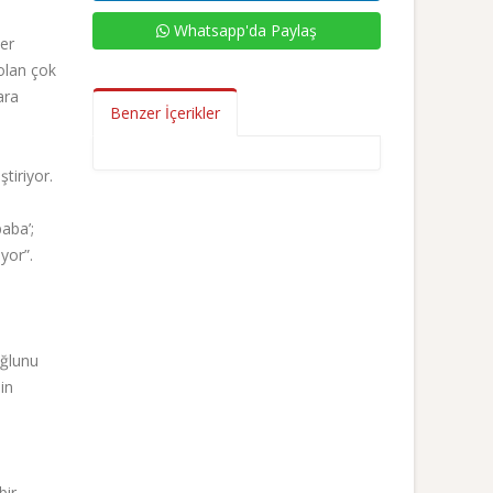
Whatsapp'da Paylaş
yer
olan çok
ara
Benzer İçerikler
tiriyor.
aba’;
yor”.
oğlunu
in
bir