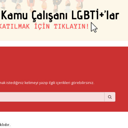
istediğiniz kelimeyi yazıp ilgili içerikleri görebilirsiniz.
lıdır.