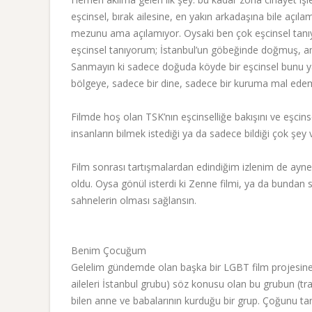
eşcinsel, bırak ailesine, en yakın arkadaşına bile aç
mezunu ama açılamıyor. Oysaki ben çok eşcinsel tan
eşcinsel tanıyorum; İstanbul’un göbeğinde doğmuş, ama
Sanmayın ki sadece doğuda köyde bir eşcinsel bunu ya
bölgeye, sadece bir dine, sadece bir kuruma mal ede
Filmde hoş olan TSK’nın eşcinselliğe bakışını ve eşcin
insanların bilmek istediği ya da sadece bildiği çok şey 
Film sonrası tartışmalardan edindiğim izlenim de aynen 
oldu. Oysa gönül isterdi ki Zenne filmi, ya da bundan 
sahnelerin olması sağlansın.
Benim Çocuğum
Gelelim gündemde olan başka bir LGBT film projesine.
aileleri İstanbul grubu) söz konusu olan bu grubun (tra
bilen anne ve babalarının kurduğu bir grup. Çoğunu tanır