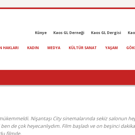
Künye
Kaos GL Derneği
Kaos GL Dergisi
Kao
N HAKLARI
KADIN
MEDYA
KÜLTÜR SANAT
YAŞAM
GÖK
m mükemmeldi. Nişantaşı City sinemalarında sekiz salonun he
i ben de çok heyecanlıydım. Film başladı ve on beşinci dakik
du filmde.