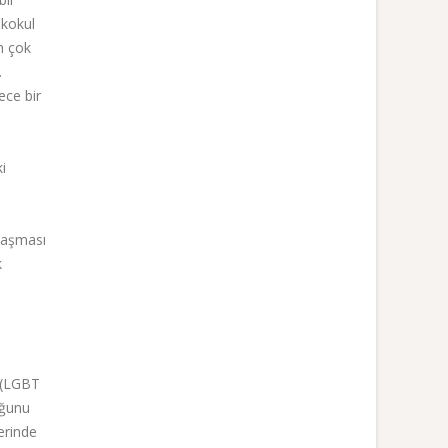
ekokul
n çok
.
ece bir
i
ulaşması
k
G (LGBT
uğunu
lerinde