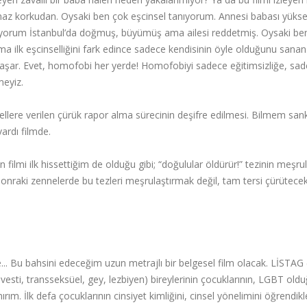
ılamaz korkudan. Oysaki ben çok eşcinsel tanıyorum. Annesi babası yüks
ıyorum İstanbul’da doğmuş, büyümüş ama ailesi reddetmiş. Oysaki be
 ilk eşcinselliğini fark edince sadece kendisinin öyle olduğunu sanan
şar. Evet, homofobi her yerde! Homofobiyi sadece eğitimsizliğe, sad
meyiz.
sellere verilen çürük rapor alma sürecinin deşifre edilmesi. Bilmem sank
vardı filmde.
filmi ilk hissettiğim de olduğu gibi; “doğulular öldürür!” tezinin meşr
sonraki zennelerde bu tezleri meşrulaştırmak değil, tam tersi çürütece
.. Bu bahsini edeceğim uzun metrajlı bir belgesel film olacak. LİSTA
vesti, transseksüel, gey, lezbiyen) bireylerinin çocuklarının, LGBT old
ım. İlk defa çocuklarının cinsiyet kimliğini, cinsel yönelimini öğrendik