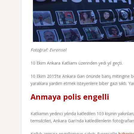
Fotoğraf: Evrensel
10 Ekim Ankara Katliamı üzerinden yedi yıl geçti.
10 Ekim 2015’te Ankara Garı önünde barış mitingine bom
yaralılara yardım etmek isteyenlere biber gazı sıktı. Ya
Anmaya polis engelli
Katliamın yedinci yılında katledilen 103 kişinin yakınl
temsilcileri, Ankara Garı'nda katledilenlerin fotoğrafla
Kolluk anmayı engellemeye çalıştı. Evrensel’in
haberin