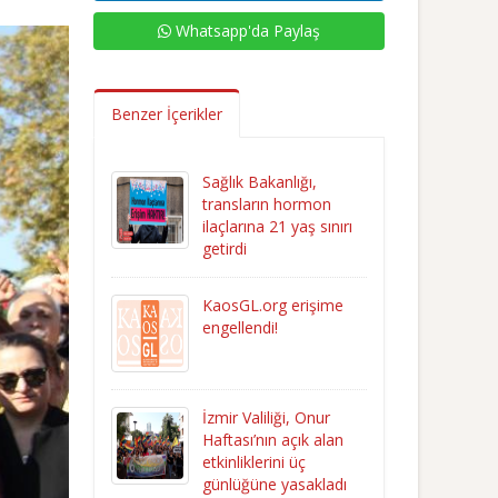
Whatsapp'da Paylaş
Benzer İçerikler
Sağlık Bakanlığı,
transların hormon
ilaçlarına 21 yaş sınırı
getirdi
KaosGL.org erişime
engellendi!
İzmir Valiliği, Onur
Haftası’nın açık alan
etkinliklerini üç
günlüğüne yasakladı