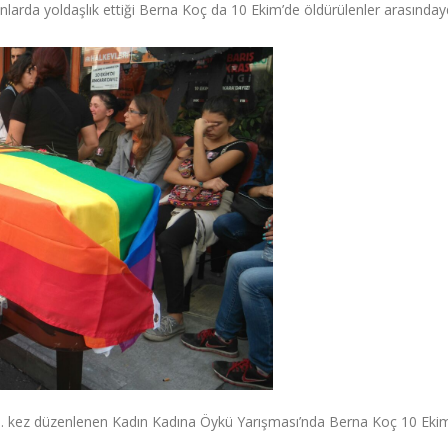
nlarda yoldaşlık ettiği Berna Koç da 10 Ekim’de öldürülenler arasındayd
1. kez düzenlenen Kadın Kadına Öykü Yarışması’nda Berna Koç 10 Eki