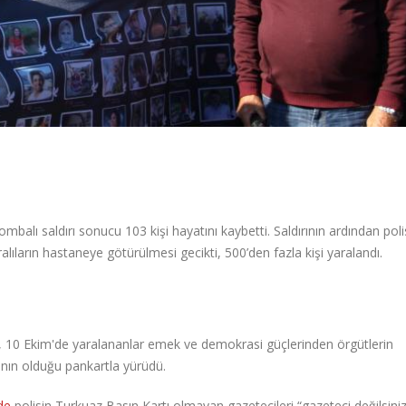
balı saldırı sonucu 103 kişi hayatını kaybetti. Saldırının ardından poli
ralıların hastaneye götürülmesi gecikti, 500’den fazla kişi yaralandı.
arı, 10 Ekim'de yaralananlar emek ve demokrasi güçlerinden örgütlerin
rının olduğu pankartla yürüdü.
de
polisin Turkuaz Basın Kartı olmayan gazetecileri “gazeteci değilsiniz