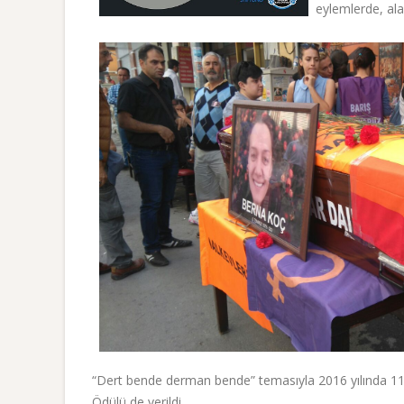
eylemlerde, ala
“Dert bende derman bende” temasıyla 2016 yılında 1
Ödülü de verildi.