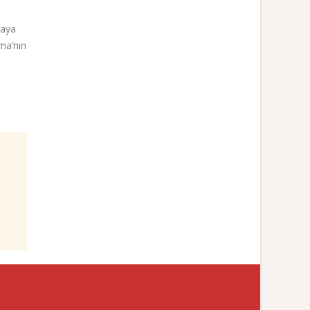
raya
rna’nın