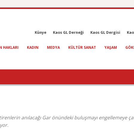
Künye
Kaos GL Derneği
Kaos GL Dergisi
Kao
N HAKLARI
KADIN
MEDYA
KÜLTÜR SANAT
YAŞAM
GÖK
tirenlerin anılacağı Gar önündeki buluşmayı engellemeye çalı
yor.