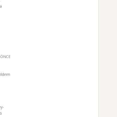
ya
r
N ÖNCE
ıldırım
ey-
tı