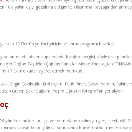
yen 10'a yakın kişiyi gözaltına aldığını ve Ulaştırma Kavşağından anma
esi’nin 10 Ekim’in yedinci yılı için bir anma programı hazırladı.
ytan anma etkinlikleri kapsamında fotoğraf sergisi, söyleşi ve panelle
nma için Doğan Taşdelen Çağdaş Sanatlar Merkezi’nde açılan “ONDA
si”ni 17 Ekim’e kadar ziyaret etmek mümkün.
 Atala, Engin Çolakoğlu, Erol Üçem, Fatih Pınar, Özcan Yaman, Sakine Y
ultan Güner, Şakir Sağlam, Yeşim Oğuz’un fotoğrafları yer alıyor.
Koç
4 yılında sendikacılar, işçi ve memurların katılımıyla gerçekleştirdiği G
uluşması sırasında tanıştığı ve sonrasında homofobi ve transfobi karşı