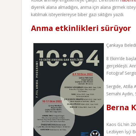
diyerek alana almadığını, anma için alana girmek iste
katılmak isteyenlereyse biber gazı sıktığını yazdı.
Anma etkinlikleri sürüyor
Çankaya Belediy
8 Ekim’de başla
gerçekleşti. A
Fotoğraf Sergi
Sergide, Atilla
Semahi Aydın, S
Berna 
Kaos GL’nin 200
Lezbiyen İşçi B