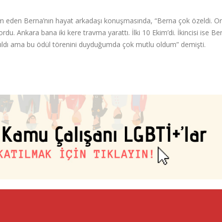
m eden Berna’nın hayat arkadaşı konuşmasında, “Berna çok özeldi. O
ordu. Ankara bana iki kere travma yarattı. İlki 10 Ekim’di. İkincisi ise Be
yapıldı ama bu ödül törenini duyduğumda çok mutlu oldum” demişti.