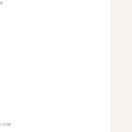
ı.
m Özel