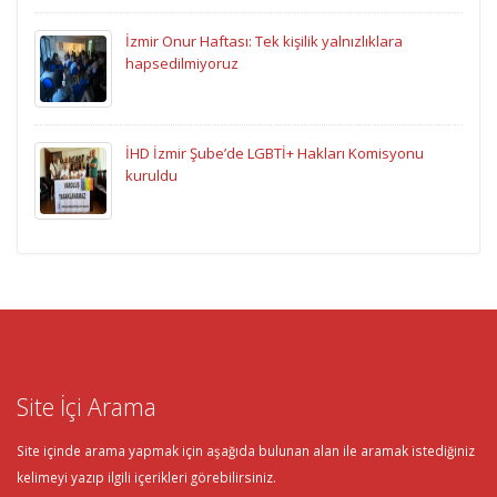
İzmir Onur Haftası: Tek kişilik yalnızlıklara
hapsedilmiyoruz
İHD İzmir Şube’de LGBTİ+ Hakları Komisyonu
kuruldu
Site İçi Arama
Site içinde arama yapmak için aşağıda bulunan alan ile aramak istediğiniz
kelimeyi yazıp ilgili içerikleri görebilirsiniz.