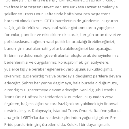
“Nefrete İnat Yaşasın Hayat” ve “Bize Bir Yasa Lazım!” temalarıyla
şekillenen Trans Onur Haftasında hafta boyunca başta trans
hareketi olmak üzere LGBTİ+ hareketinin de gündemini oluşturan
sağlık, görünürlük ve anayasal haklar gibi konularda yaptığımız
forumlar, paneller ve etkinliklere ek olarak, her gün artan devlet ve
polis baskısına rağmen nasıl politik bir aradalığı örebileceğimizi,
bunun için nasıl alternatif yollar bulabileceğimizi konuşacağız.
Birbirimize dokunmak, güvenli alanlar oluşturarak deneyimlerimizi,
bedenlerimizi ve duygularımızı konuşabilmek için atölyelere,
yüzlerce kişiyle beraber eğlenerek varoluşumuzu kutladığımız,
isyanımızı güçlendirdiğimiz ve buradayız dediğimiz partilere devam
edeceğiz. Şehrin her yerine dağılmaya, hala burada olduğumuzu,
direndiğimizi göstermeye devam edeceğiz. Sanıldığı gibi İstanbul
Trans Onur Haftası, bir iktidardan, kurumdan, oluşumdan veya
örgütten, bağımsızlığını ve tarafsızlığını koruyabilmek için finansal
destek almıyor. Dolayısıyla, İstanbul Trans Onur Haftası’nın yıllarca
ana geliri LGBTİ+’lardan ve destekçilerinden yoğun ilgi gören Pre-
Pride partilerinin giriş ücretleri oldu. Kolektif bir dayanışma ile