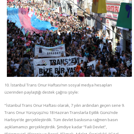
10. İstanbul Trans Onur Haftası’nın sosyal medya hesapları
üzerinden paylaştığı destek çağrısı şöyle:
“İstanbul Trans Onur Haftası olarak, 7 yılın ardından geçen sene 9.
Trans Onur Yürüyüşü’nü 18 Haziran Translarla Eşitlik Günü’nde
Harbiye’de gerçekleştirdik. Tüm devlet baskısına rağmen basın
açıklamamızı gerçekleştirdik. Şimdiye kadar “Faili Devlet”,
“Dönmeyiz”, “Direniş ve Barış”, “Ekmek, Adalet, Özgürlük”, “Göç”,