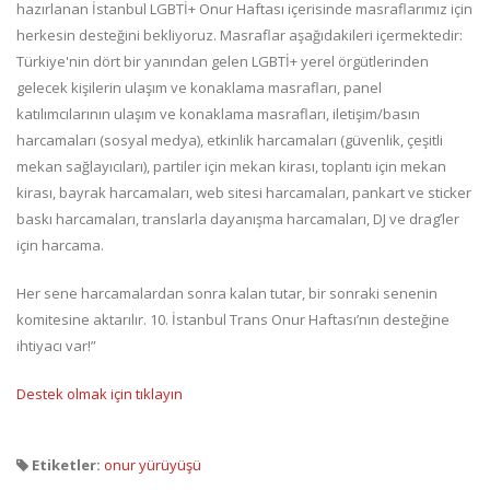
hazırlanan İstanbul LGBTİ+ Onur Haftası içerisinde masraflarımız için
herkesin desteğini bekliyoruz. Masraflar aşağıdakileri içermektedir:
Türkiye'nin dört bir yanından gelen LGBTİ+ yerel örgütlerinden
gelecek kişilerin ulaşım ve konaklama masrafları, panel
katılımcılarının ulaşım ve konaklama masrafları, iletişim/basın
harcamaları (sosyal medya), etkinlik harcamaları (güvenlik, çeşitli
mekan sağlayıcıları), partiler için mekan kirası, toplantı için mekan
kirası, bayrak harcamaları, web sitesi harcamaları, pankart ve sticker
baskı harcamaları, translarla dayanışma harcamaları, DJ ve drag’ler
için harcama.
Her sene harcamalardan sonra kalan tutar, bir sonraki senenin
komitesine aktarılır. 10. İstanbul Trans Onur Haftası’nın desteğine
ihtiyacı var!”
Destek olmak için tıklayın
Etiketler:
onur yürüyüşü