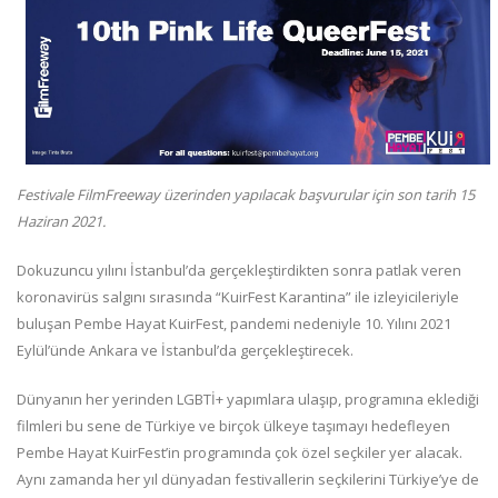
Festivale FilmFreeway üzerinden yapılacak başvurular için son tarih 15
Haziran 2021.
Dokuzuncu yılını İstanbul’da gerçekleştirdikten sonra patlak veren
koronavirüs salgını sırasında “KuirFest Karantina” ile izleyicileriyle
buluşan Pembe Hayat KuirFest, pandemi nedeniyle 10. Yılını 2021
Eylül’ünde Ankara ve İstanbul’da gerçekleştirecek.
Dünyanın her yerinden LGBTİ+ yapımlara ulaşıp, programına eklediği
filmleri bu sene de Türkiye ve birçok ülkeye taşımayı hedefleyen
Pembe Hayat KuirFest’in programında çok özel seçkiler yer alacak.
Aynı zamanda her yıl dünyadan festivallerin seçkilerini Türkiye’ye de