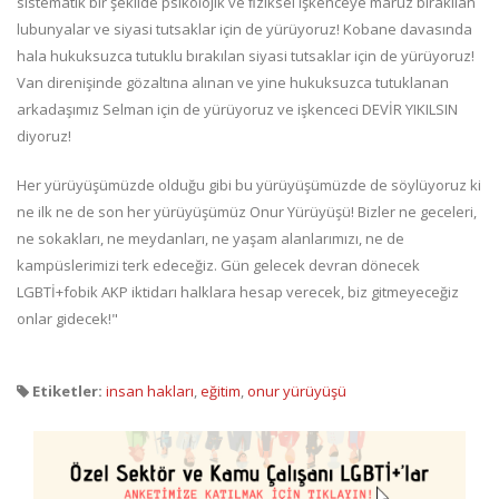
sistematik bir şekilde psikolojik ve ﬁziksel işkenceye maruz bırakılan
lubunyalar ve siyasi tutsaklar için de yürüyoruz! Kobane davasında
hala hukuksuzca tutuklu bırakılan siyasi tutsaklar için de yürüyoruz!
Van direnişinde gözaltına alınan ve yine hukuksuzca tutuklanan
arkadaşımız Selman için de yürüyoruz ve işkenceci DEVİR YIKILSIN
diyoruz!
Her yürüyüşümüzde olduğu gibi bu yürüyüşümüzde de söylüyoruz ki
ne ilk ne de son her yürüyüşümüz Onur Yürüyüşü! Bizler ne geceleri,
ne sokakları, ne meydanları, ne yaşam alanlarımızı, ne de
kampüslerimizi terk edeceğiz. Gün gelecek devran dönecek
LGBTİ+fobik AKP iktidarı halklara hesap verecek, biz gitmeyeceğiz
onlar gidecek!"
Etiketler:
insan hakları
,
eğitim
,
onur yürüyüşü