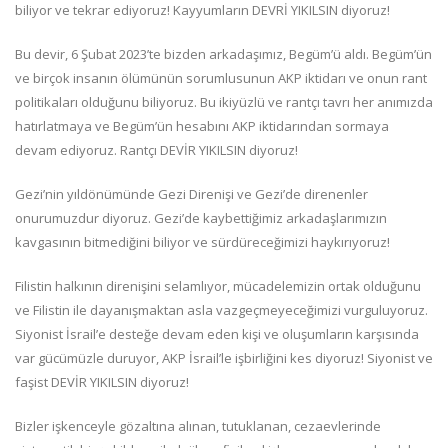
biliyor ve tekrar ediyoruz! Kayyumların DEVRİ YIKILSIN diyoruz!
Bu devir, 6 Şubat 2023’te bizden arkadaşımız, Begüm’ü aldı. Begüm’ün
ve birçok insanın ölümünün sorumlusunun AKP iktidarı ve onun rant
politikaları olduğunu biliyoruz. Bu ikiyüzlü ve rantçı tavrı her anımızda
hatırlatmaya ve Begüm’ün hesabını AKP iktidarından sormaya
devam ediyoruz. Rantçı DEVİR YIKILSIN diyoruz!
Gezi’nin yıldönümünde Gezi Direnişi ve Gezi’de direnenler
onurumuzdur diyoruz. Gezi’de kaybettiğimiz arkadaşlarımızın
kavgasının bitmediğini biliyor ve sürdüreceğimizi haykırıyoruz!
Filistin halkının direnişini selamlıyor, mücadelemizin ortak olduğunu
ve Filistin ile dayanışmaktan asla vazgeçmeyeceğimizi vurguluyoruz.
Siyonist İsrail’e desteğe devam eden kişi ve oluşumların karşısında
var gücümüzle duruyor, AKP İsrail’le işbirliğini kes diyoruz! Siyonist ve
faşist DEVİR YIKILSIN diyoruz!
Bizler işkenceyle gözaltına alınan, tutuklanan, cezaevlerinde