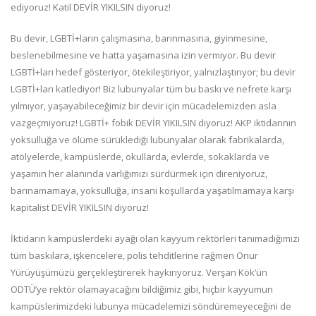
ediyoruz! Katil DEVİR YIKILSIN diyoruz!
Bu devir, LGBTİ+ların çalışmasına, barınmasına, giyinmesine,
beslenebilmesine ve hatta yaşamasına izin vermiyor. Bu devir
LGBTİ+ları hedef gösteriyor, ötekileştiriyor, yalnızlaştırıyor; bu devir
LGBTİ+ları katlediyor! Biz lubunyalar tüm bu baskı ve nefrete karşı
yılmıyor, yaşayabileceğimiz bir devir için mücadelemizden asla
vazgeçmiyoruz! LGBTİ+ fobik DEVİR YIKILSIN diyoruz! AKP iktidarının
yoksulluğa ve ölüme sürüklediği lubunyalar olarak fabrikalarda,
atölyelerde, kampüslerde, okullarda, evlerde, sokaklarda ve
yaşamın her alanında varlığımızı sürdürmek için direniyoruz,
barınamamaya, yoksulluğa, insani koşullarda yaşatılmamaya karşı
kapitalist DEVİR YIKILSIN diyoruz!
İktidarın kampüslerdeki ayağı olan kayyum rektörleri tanımadığımızı
tüm baskılara, işkencelere, polis tehditlerine rağmen Onur
Yürüyüşümüzü gerçekleştirerek haykırıyoruz. Verşan Kök’ün
ODTÜ’ye rektör olamayacağını bildiğimiz gibi, hiçbir kayyumun
kampüslerimizdeki lubunya mücadelemizi söndüremeyeceğini de