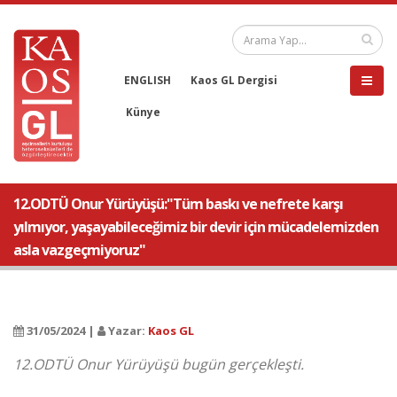
ENGLISH
Kaos GL Dergisi
Künye
12.ODTÜ Onur Yürüyüşü:"Tüm baskı ve nefrete karşı
yılmıyor, yaşayabileceğimiz bir devir için mücadelemizden
asla vazgeçmiyoruz"
31/05/2024 |
Yazar:
Kaos GL
12.ODTÜ Onur Yürüyüşü bugün gerçekleşti.