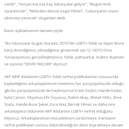
vardır”, “Verşan kaç kaç kaç, lubunyalar geliyor”, “Begüm Kırık
isyanımızdır”, “Nehirden denize özgür Filistin”, “Lubunyanın onuru
işkenceyi yenecek” sloganları atıldı.
Basın açıklamasının tamamı şöyle:
“Biz lubunyalar bugün, burada, ODTÜ’de LGBTİ+ fobik ve faşist devre
karşı direndiğimizi, yılmadığımızı göstermek için 12. ODTÜ Onur
Yürüyüşümüzü gerçekleştiriyoruz. Fobik, patriyarkal, mülteci düşmanı
ve siyonist “DEVİR YIKILSIN!” diyoruz!
AKP-MHP iktidarının LGBTİ+ fobik nefret politikalarının sonucunda
kaybettiğimiz arkadaşlarımızın isimlerini, her yürüyüşümüzde olduğu
gibi bu yürüyüşümüzde de haykırıyoruz! Ecem Seçkin, Hande Kader,
Eylül Cansın, Okyanus Efe Özyavuz, Didem Akay, Ahmet Yıldız, Zirve
Soylu, Hande Buse Şeker, Esra Ateş, Berrak Yılmaz ve daha nice
arkadaşımızı öldürenin AKP iktidarının LGBTİ+ nefret olduğunu
biliyoruz. Arkadaşlarımızın mücadelesini sürdürmeye, transların
nefret politikaları sonucu öldürülmediği bir devir inşa etmeye devam