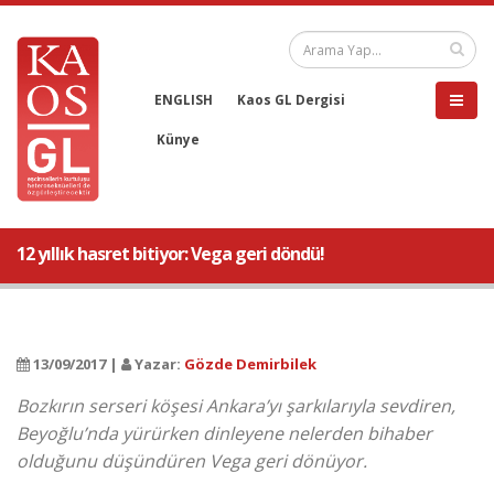
ENGLISH
Kaos GL Dergisi
Künye
12 yıllık hasret bitiyor: Vega geri döndü!
13/09/2017 |
Yazar:
Gözde Demirbilek
Bozkırın serseri köşesi Ankara’yı şarkılarıyla sevdiren,
Beyoğlu’nda yürürken dinleyene nelerden bihaber
olduğunu düşündüren Vega geri dönüyor.