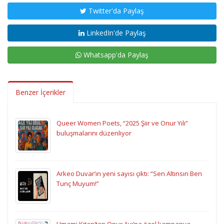
Twitter'da Paylaş
LinkedIn'de Paylaş
Whatsapp'da Paylaş
Benzer İçerikler
Queer Women Poets, “2025 Şiir ve Onur Yılı”
buluşmalarını düzenliyor
Arkeo Duvar’ın yeni sayısı çıktı: “Sen Altınsın Ben
Tunç Muyum!”
Umami Kitap’tan Onur Ayı’na özel kampanya