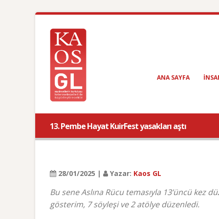
ANA SAYFA
INSA
13. Pembe Hayat KuirFest yasakları aştı
28/01/2025 |
Yazar:
Kaos GL
Bu sene Aslına Rücu temasıyla 13’üncü kez dü
gösterim, 7 söyleşi ve 2 atölye düzenledi.