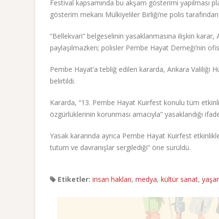
Festival kapsamında bu akşam gösterimi yapılması plan
gösterim mekanı Mülkiyeliler Birliği’ne polis tarafından 
“Bellekvari” belgeselinin yasaklanmasına ilişkin karar, 
paylaşılmazken; polisler Pembe Hayat Derneği’nin ofisin
Pembe Hayat’a tebliğ edilen kararda, Ankara Valiliği H
belirtildi.
Kararda, “13. Pembe Hayat Kuirfest konulu tüm etkinlik
özgürlüklerinin korunması amacıyla” yasaklandığı ifadel
Yasak kararında ayrıca Pembe Hayat Kuirfest etkinlikler
tutum ve davranışlar sergilediği” öne sürüldü.
Etiketler:
insan hakları
,
medya
,
kültür sanat
,
yaşa