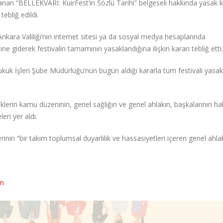
an “BELLEKVARİ: KuirFest’in Sözlü Tarihi” belgeseli hakkında yasak k
tebliğ edildi.
Ankara Valiliği’nin internet sitesi ya da sosyal medya hesaplarında
e giderek festivalin tamamının yasaklandığına ilişkin kararı tebliğ etti.
ukuk İşleri Şube Müdürlüğü’nün bugün aldığı kararla tüm festivali yasak
lerin kamu düzeninin, genel sağlığın ve genel ahlakın, başkalarının ha
eri yer aldı.
inin “bir takım toplumsal duyarlılık ve hassasiyetleri içeren genel ahla
m