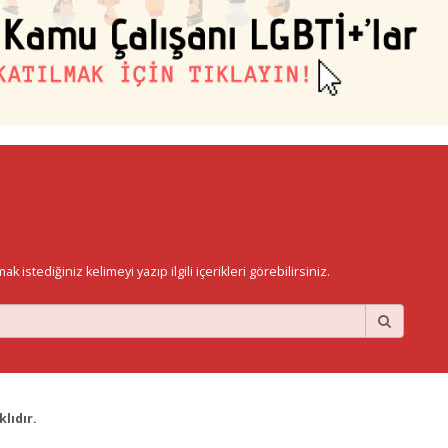
istediğiniz kelimeyi yazıp ilgili içerikleri görebilirsiniz.
lıdır.