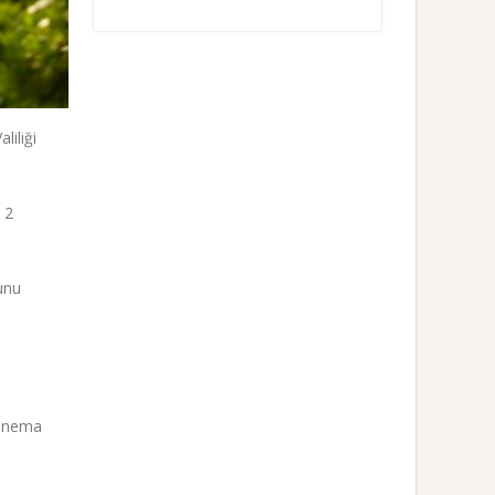
liliği
 2
unu
Sinema