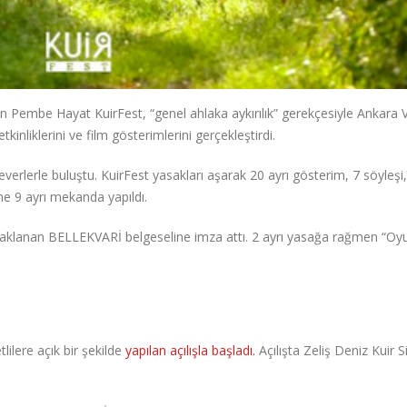
Pembe Hayat KuirFest, “genel ahlaka aykırılık” gerekçesiyle Ankara Va
kinliklerini ve film gösterimlerini gerçekleştirdi.
rlerle buluştu. KuirFest yasakları aşarak 20 ayrı gösterim, 7 söyleşi,
ene 9 ayrı mekanda yapıldı.
 yasaklanan BELLEKVARİ belgeseline imza attı. 2 ayrı yasağa rağmen “Oy
ilere açık bir şekilde
yapılan açılışla başladı.
Açılışta Zeliş Deniz Kuir 