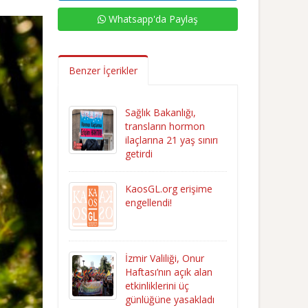
Whatsapp'da Paylaş
Benzer İçerikler
Sağlık Bakanlığı,
transların hormon
ilaçlarına 21 yaş sınırı
getirdi
KaosGL.org erişime
engellendi!
İzmir Valiliği, Onur
Haftası’nın açık alan
etkinliklerini üç
günlüğüne yasakladı