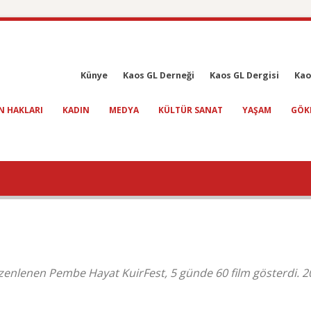
Künye
Kaos GL Derneği
Kaos GL Dergisi
Kao
N HAKLARI
KADIN
MEDYA
KÜLTÜR SANAT
YAŞAM
GÖK
zenlenen Pembe Hayat KuirFest, 5 günde 60 film gösterdi. 20