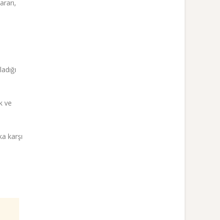
ararı,
ladığı
k ve
ka karşı