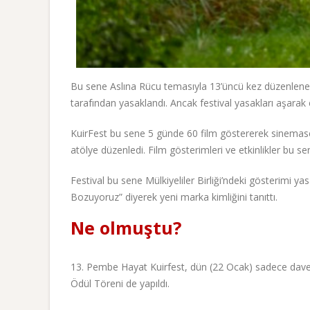
Bu sene Aslına Rücu temasıyla 13’üncü kez düzenlenen 
tarafından yasaklandı. Ancak festival yasakları aşarak et
KuirFest bu sene 5 günde 60 film göstererek sinemaseve
atölye düzenledi. Film gösterimleri ve etkinlikler bu s
Festival bu sene Mülkiyeliler Birliği’ndeki gösterimi
Bozuyoruz” diyerek yeni marka kimliğini tanıttı.
Ne olmuştu?
13. Pembe Hayat Kuirfest, dün (22 Ocak) sadece davetl
Ödül Töreni de yapıldı.