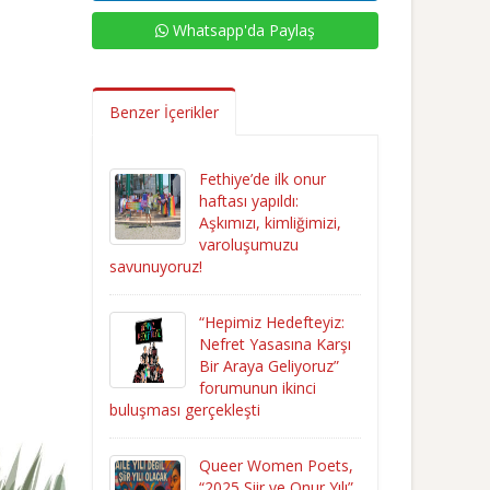
Whatsapp'da Paylaş
Benzer İçerikler
Fethiye’de ilk onur
haftası yapıldı:
Aşkımızı, kimliğimizi,
varoluşumuzu
savunuyoruz!
“Hepimiz Hedefteyiz:
Nefret Yasasına Karşı
Bir Araya Geliyoruz”
forumunun ikinci
buluşması gerçekleşti
Queer Women Poets,
“2025 Şiir ve Onur Yılı”