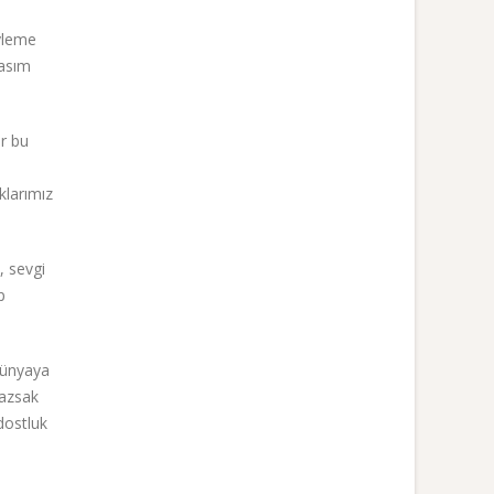
eyleme
kasım
ır bu
klarımız
, sevgi
p
dünyaya
yazsak
dostluk