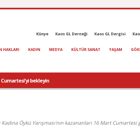
Künye
Kaos GL Derneği
Kaos GL Dergisi
Kao
N HAKLARI
KADIN
MEDYA
KÜLTÜR SANAT
YAŞAM
GÖK
n Cumartesi’yi bekleyin
ın Kadına Öykü Yarışması’nın kazananları 16 Mart Cumartesi