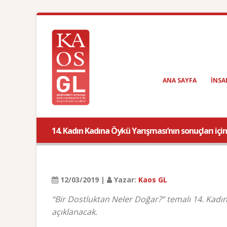
ANA SAYFA
INSA
14. Kadın Kadına Öykü Yarışması’nın sonuçları içi
12/03/2019 |
Yazar:
Kaos GL
“Bir Dostluktan Neler Doğar?” temalı 14. Kad
açıklanacak.