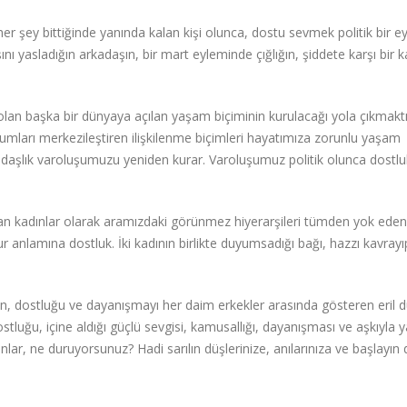
er şey bittiğinde yanında kalan kişi olunca, dostu sevmek politik bir 
nı yasladığın arkadaşın, bir mart eyleminde çığlığın, şiddete karşı bir 
olan başka bir dünyaya açılan yaşam biçiminin kurulacağı yola çıkmakt
urumları merkezileştiren ilişkilenme biçimleri hayatımıza zorunlu yaşam
yoldaşlık varoluşumuzu yeniden kurar. Varoluşumuz politik olunca dostlu
an kadınlar olarak aramızdaki görünmez hiyerarşileri tümden yok eden
 anlamına dostluk. İki kadının birlikte duyumsadığı bağı, hazzı kavrayı
en, dostluğu ve dayanışmayı her daim erkekler arasında gösteren eril 
stluğu, içine aldığı güçlü sevgisi, kamusallığı, dayanışması ve aşkıyla 
nlar, ne duruyorsunuz? Hadi sarılın düşlerinize, anılarınıza ve başlayın 