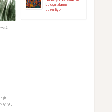
buluşmalarını
düzenliyor
acak.
 aşk
 büyüyü,