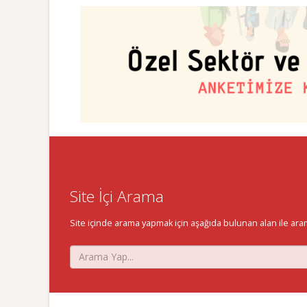
Site İçi Arama
Site içinde arama yapmak için aşağıda bulunan alan ile aramak 