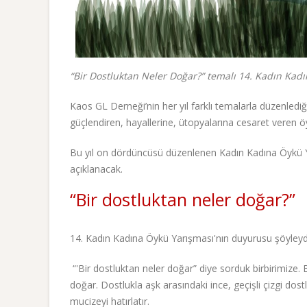
“Bir Dostluktan Neler Doğar?” temalı 14. Kadın Kad
Kaos GL Derneği’nin her yıl farklı temalarla düzenlediğ
güçlendiren, hayallerine, ütopyalarına cesaret veren öy
Bu yıl on dördüncüsü düzenlenen Kadın Kadına Öykü Y
açıklanacak.
“Bir dostluktan neler doğar?”
14. Kadın Kadına Öykü Yarışması'nın duyurusu şöyleyd
“'Bir dostluktan neler doğar” diye sorduk birbirimize
doğar. Dostlukla aşk arasındaki ince, geçişli çizgi dos
mucizeyi hatırlatır.