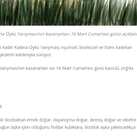
ına Öykü Yarışması’nın kazananları 16 Mart Cumartesi günü açıklan
i Kadın Kadına Öykü Yarışması; eşcinsel, biseksüel ve trans kadınları
külerin katılımıyla sürüyor.
arışması’nın kazananları ise 16 Mart Cumartesi günü kaosGL.org’da
i:
. Bir dostluktan emek doğar, dayanışma doğar, direniş doğar ve elbette
tluğun aşka içkin olduğunu fısıldar kulaklara, dostluk aşka yakınsadıkça