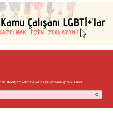
istediğiniz kelimeyi yazıp ilgili içerikleri görebilirsiniz.