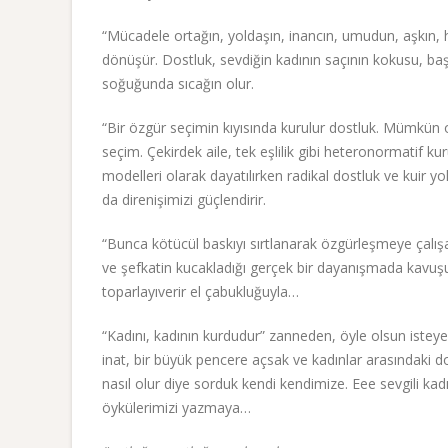
“Mücadele ortağın, yoldaşın, inancın, umudun, aşkın, h
dönüşür. Dostluk, sevdiğin kadının saçının kokusu, başı
soğuğunda sıcağın olur.
“Bir özgür seçimin kıyısında kurulur dostluk. Mümkün 
seçim. Çekirdek aile, tek eşlilik gibi heteronormatif k
modelleri olarak dayatılırken radikal dostluk ve kuir 
da direnişimizi güçlendirir.
“Bunca kötücül baskıyı sırtlanarak özgürleşmeye çalış
ve şefkatin kucakladığı gerçek bir dayanışmada kavuşur
toparlayıverir el çabukluğuyla…
“Kadını, kadının kurdudur” zanneden, öyle olsun istey
inat, bir büyük pencere açsak ve kadınlar arasındaki do
nasıl olur diye sorduk kendi kendimize. Eee sevgili kadı
öykülerimizi yazmaya…