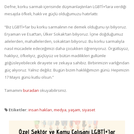
Defne, korku sarmalı içerisinde düşmanlaştırılan LGBTİ+’lara verdiği
mesajda öfkeli, haklı ve güçlü olduğumuzu hatırlattı:
“Biz LGBTİ+’lar bu korku sarmalının ne demek olduğunu iyi biliyoruz.
Eryaman ve Esat’tan, Ülker Sokak’tan biliyoruz. İçine doğduğumuz
ailelerden, mahallelerden, sokaktan biliyoruz. Bu korku sarmalıyla
nasıl mücadele edeceğimizi daha çocukken öğreniyoruz. Örgütlüyüz,
haklıyız, öfkeliyiz, güçlüyüz ve bütün madilikleri gullümle
göğüsleyebilecek dirayete ve zekaya sahibiz. Birbirimizin varlığından
güç alıyoruz. Yalnız değiliz. Bugün bizim haklılığımızın günü. Hepimizin
17 Mayıs günü kutlu olsun.”
Tamamını
buradan
okuyabilirsiniz.
Etiketler:
insan hakları
,
medya
,
yaşam
,
siyaset