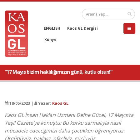
ENGLISH
Kaos GL Dergisi
Künye
“17 Mayıs bizim haklılığımızın günü, kutlu olsun!”
18/05/2023 |
Yazar:
Kaos GL
Kaos GL İnsan Hakları Uzmanı Defne Güzel, 17 Mayıs’ta
Yeşil Gazete’ye konuştu: Bu korku sarmalıyla nasıl
mücadele edeceğimizi daha çocukken öğreniyoruz.
Örgütlüyüz, haklıyız, öfkeliyiz, güçlüyüz.