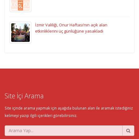
İzmir Valiliği, Onur Haftası’nın açık alan
etkinliklerini üç günlüğüne yasakladı
Site İçi Arama
Site içinde arama yapmak için aşağıda bulunan alan ile aramak istediğiniz
kelimeyi yazıp ilgili içerikleri görebilirsiniz.