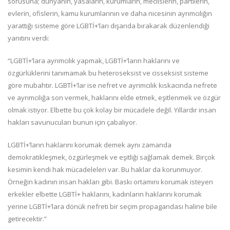
sorusuna; dünyanın, yasaların, kurumların, meclislerin, partilerin,
evlerin, ofislerin, kamu kurumlarının ve daha nicesinin ayrımcılığın
yarattığı sisteme göre LGBTİ+’ları dışarıda bırakarak düzenlendiği
yanıtını verdi:
“LGBTİ+’lara ayrımcılık yapmak, LGBTİ+’ların haklarını ve
özgürlüklerini tanımamak bu heteroseksist ve cisseksist sisteme
göre mubahtır. LGBTİ+’lar ise nefret ve ayrımcılık kıskacında nefrete
ve ayrımcılığa son vermek, haklarını elde etmek, eşitlenmek ve özgür
olmak istiyor. Elbette bu çok kolay bir mücadele değil. Yıllardır insan
hakları savunucuları bunun için çabalıyor.
LGBTİ+’ların haklarını korumak demek aynı zamanda
demokratikleşmek, özgürleşmek ve eşitliği sağlamak demek. Birçok
kesimin kendi hak mücadeleleri var. Bu haklar da korunmuyor.
Örneğin kadının insan hakları gibi. Baskı ortamını korumak isteyen
erkekler elbette LGBTİ+ haklarını, kadınların haklarını korumak
yerine LGBTİ+’lara dönük nefreti bir seçim propagandası haline bile
getirecektir.”