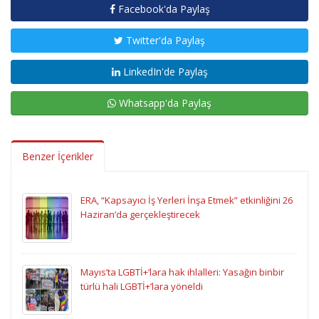
Facebook'da Paylaş
Twitter'da Paylaş
LinkedIn'de Paylaş
Whatsapp'da Paylaş
Benzer İçerikler
ERA, “Kapsayıcı İş Yerleri İnşa Etmek” etkinliğini 26
Haziran’da gerçekleştirecek
Mayıs’ta LGBTİ+’lara hak ihlalleri: Yasağın binbir
türlü hali LGBTİ+’lara yöneldi