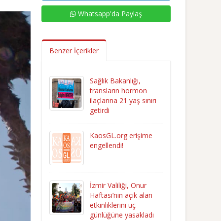
Whatsapp'da Paylaş
Benzer İçerikler
Sağlık Bakanlığı,
transların hormon
ilaçlarına 21 yaş sınırı
getirdi
KaosGL.org erişime
engellendi!
İzmir Valiliği, Onur
Haftası’nın açık alan
etkinliklerini üç
günlüğüne yasakladı