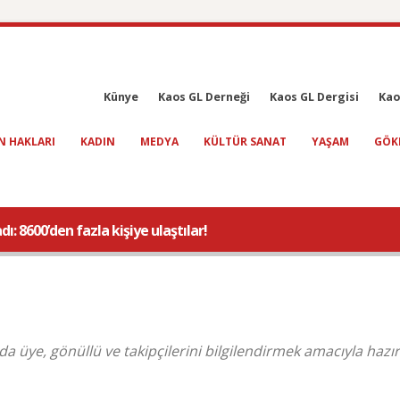
Künye
Kaos GL Derneği
Kaos GL Dergisi
Kao
N HAKLARI
KADIN
MEDYA
KÜLTÜR SANAT
YAŞAM
GÖK
: 8600’den fazla kişiye ulaştılar!
a üye, gönüllü ve takipçilerini bilgilendirmek amacıyla hazır