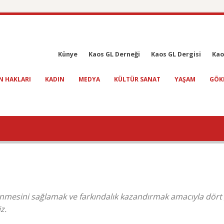
Künye
Kaos GL Derneği
Kaos GL Dergisi
Kao
N HAKLARI
KADIN
MEDYA
KÜLTÜR SANAT
YAŞAM
GÖK
dinmesini sağlamak ve farkındalık kazandırmak amacıyla dört
z.