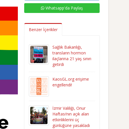
Whatsapp'da Paylaş
Benzer İçerikler
Sağlık Bakanlığı,
transların hormon
ilaçlarına 21 yaş sınırı
getirdi
KaosGL.org erişime
engellendi!
İzmir Valiliği, Onur
Haftası’nın açık alan
etkinliklerini üç
günlüğüne yasakladı