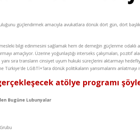
uluğunu güçlendirmek amacıyla avukatlara dönük dört gün, dört başlı
 mesleki bilgi edinmesini sağlamak hem de derneğin güçlenme odaklı an
rmayı amaçlıyor. Üzerine yoğunlaştığı interseks çalışmaları, pozitif ala
n yanı sıra transların cinsiyet uyum hukuki süreçlerini aktarmayı hedefli
 Türkiye'de LGBTİ+'lara dönük politikaların yansımalarını anlatmayı is
gerçekleşecek atölye programı şöyle
nden Bugüne Lubunyalar
 Grubu