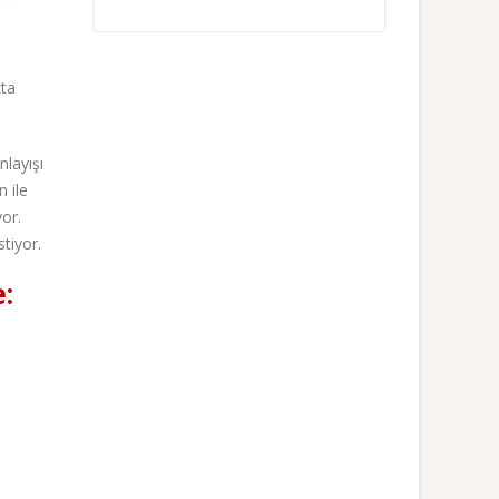
kta
layışı
n ile
yor.
tiyor.
: