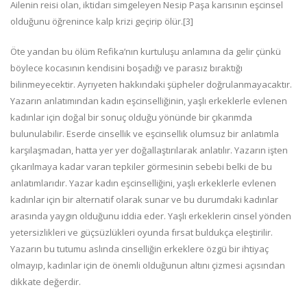
Ailenin reisi olan, iktidarı simgeleyen Nesip Paşa karısının eşcinsel
olduğunu öğrenince kalp krizi geçirip ölür.[3]
Öte yandan bu ölüm Refika’nın kurtuluşu anlamına da gelir çünkü
böylece kocasının kendisini boşadığı ve parasız bıraktığı
bilinmeyecektir. Ayrıyeten hakkındaki şüpheler doğrulanmaya­caktır.
Yazarın anlatımından kadın eşcinselliğinin, yaşlı erkek­lerle evlenen
kadınlar için doğal bir sonuç olduğu yönünde bir çıkarımda
bulunulabilir. Eserde cinsellik ve eşcinsellik olumsuz bir anlatımla
karşılaşmadan, hatta yer yer doğallaştırılarak anla­tılır. Yazarın işten
çıkarılmaya kadar varan tepkiler görmesinin sebebi belki de bu
anlatımlarıdır. Yazar kadın eşcinselliğini, yaşlı erkeklerle evlenen
kadınlar için bir alternatif olarak sunar ve bu durumdaki kadınlar
arasında yaygın olduğunu iddia eder. Yaşlı erkeklerin cinsel yönden
yetersizlikleri ve güçsüzlükleri oyunda fırsat buldukça eleştirilir.
Yazarın bu tutumu aslında cinselliğin erkeklere özgü bir ihtiyaç
olmayıp, kadınlar için de önemli olduğunun altını çizmesi açısından
dikkate değerdir.