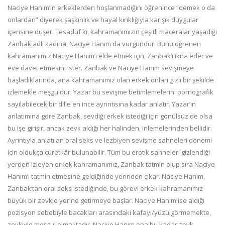
Naciye Hanım’ın erkeklerden hoşlanmadığını öğrenince “demek o da
onlardan” diyerek şaşkınlık ve hayal kırıklığıyla karışık duygular
içerisine düşer. Tesadüf ki, kahramanımızın çeşitli maceralar yaşadığı
Zanbak adlı kadına, Naciye Hanım da vurgundur. Bunu öğre­nen
kahramanımız Naciye Hanım’ı elde etmek için, Zanbak’ı ikna eder ve
eve davet etmesini ister. Zanbak ve Naciye Hanım sevişmeye
başladıklarında, ana kahramanımız olan erkek onları gizli bir şekilde
izlemekle meşguldür. Yazar bu sevişme betim­lemelerini pornografik
sayılabilecek bir dille en ince ayrıntısına kadar anlatır. Yazar’ın
anlatımına göre Zanbak, sevdiği erkek istediği için gönülsüz de olsa
bu işe girişir, ancak zevk aldığı her halinden, inlemelerinden bellidir.
Ayrıntıyla anlatılan oral seks ve lezbiyen sevişme sahneleri dönemi
için oldukça cüretkâr bulunabilir. Tüm bu erotik sahneleri gizlendiği
yerden izleyen erkek kahramanımız, Zanbak tatmin olup sıra Naciye
Hanım’ı tatmin etmesine geldiğinde yerinden çıkar. Naciye Hanım,
Zanbak’tan oral seks istediğinde, bu görevi erkek kahramanımız
büyük bir zevkle yerine getirmeye başlar. Naciye Hanım ise al­dığı
pozisyon sebebiyle bacakları arasındaki kafayı/yüzü görme­mekte,
zevkiyle meşgul olmaktadır. Naciye Hanım ona bu ka­dar zevk