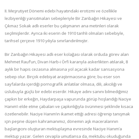
II. Meşrutiyet Dönemi edebi hayatındaki erotiz­mi ve özellikle
lezbiyenliği yansıtmaları sebep­leriyle Bir Zanbağın Hikayesi ve
Çıkmaz Sokak adlı eserler bu çalışmanın ana metinleri olarak
seçilmişlerdir. Ayrıca iki eserin de 1910 tarihli olmaları sebebiyle,
tarihsel çerçeve 1910 yılıyla sınırlandırılmıştır.
Bir Zanbağın Hikayesi adlı eser kolağası olarak orduda görev alan
Mehmet Rauf’un, Divan Harb-i Örfi kararıyla askerlik­ten atılarak, 8
aylık bir hapis cezasına almasına yol açacak kadar sansasyona
sebep olur. Birçok edebiyat araştırmacısına göre; bu eser son
sayfalarda içerdiği pornografik anlatılar olmasa, dili, akıcılığı ve
üslubuyla güçlü bir edebi eserdir. Hikaye adını sanını bilmediğimiz
çapkın bir erkeğin, Haydarpaşa vapurunda görüp hoşlandığı Naciye
Hanım’ı elde etme çabaları ve çapkın­lığıyla övünmesi şeklinde kısaca
özetlenebilir. Naciye Hanım’ın ikamet ettiği adresi öğrenip tanışmak
için peşine düşen kah­ramanımız, dönemin aşk maceralarının
başlangıcını oluşturan mektuplaşma evresinde Naciye Hanım’a
mektup yazar. Gelen cevapla umutlansa da, mektubu okuduğunda