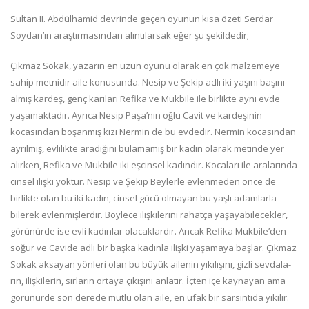
Sultan II. Abdülhamid devrinde geçen oyunun kısa özeti Serdar
Soydan’ın araştırmasından alıntılarsak eğer şu şekildedir;
Çıkmaz Sokak, yazarın en uzun oyunu olarak en çok malzeme­ye
sahip metnidir aile konusunda. Nesip ve Şekip adlı iki yaşını başını
almış kardeş, genç karıları Refika ve Mukbile ile birlikte aynı evde
yaşamaktadır. Ayrıca Nesip Paşa’nın oğlu Cavit ve kardeşinin
kocasından boşanmış kızı Nermin de bu evdedir. Nermin kocasından
ayrılmış, evlilikte aradığını bulamamış bir kadın olarak metinde yer
alırken, Refika ve Mukbile iki eşcinsel kadındır. Kocaları ile aralarında
cinsel ilişki yoktur. Nesip ve Şekip Beylerle evlenmeden önce de
birlikte olan bu iki kadın, cinsel gücü olmayan bu yaşlı adamlarla
bilerek evlenmişlerdir. Böylece ilişkilerini rahatça yaşayabilecekler,
görünürde ise evli kadınlar olacaklardır. Ancak Refika Mukbile’den
soğur ve Cavi­de adlı bir başka kadınla ilişki yaşamaya başlar. Çıkmaz
Sokak aksayan yönleri olan bu büyük ailenin yıkılışını, gizli sevdala­
rın, ilişkilerin, sırların ortaya çıkışını anlatır. İçten içe kaynayan ama
görünürde son derede mutlu olan aile, en ufak bir sarsın­tıda yıkılır.