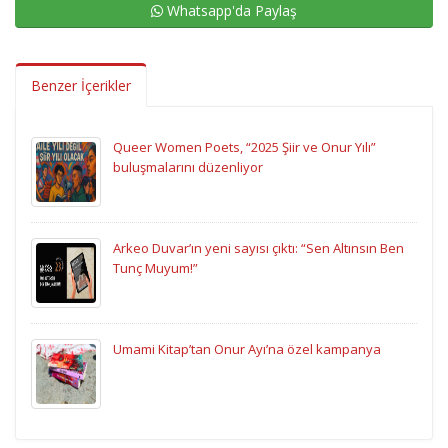
Whatsapp'da Paylaş
Benzer İçerikler
Queer Women Poets, “2025 Şiir ve Onur Yılı”
buluşmalarını düzenliyor
Arkeo Duvar’ın yeni sayısı çıktı: “Sen Altınsın Ben
Tunç Muyum!”
Umami Kitap’tan Onur Ayı’na özel kampanya