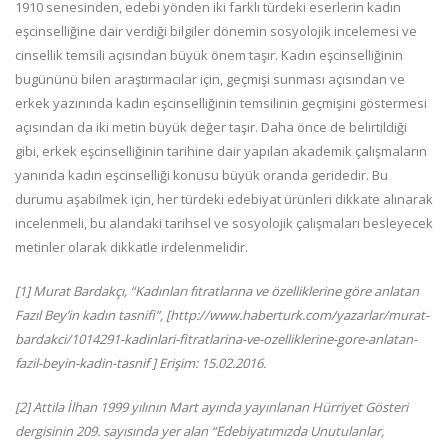
1910 senesinden, edebi yönden iki farklı türdeki eserlerin kadın
eşcinselliğine dair verdiği bilgiler dönemin sosyolojik incelemesi ve
cinsellik temsili açısından büyük önem taşır. Kadın eşcin­selliğinin
bugününü bilen araştırmacılar için, geçmişi sunması açısından ve
erkek yazınında kadın eşcinselliğinin temsilinin geçmişini göstermesi
açısından da iki metin büyük değer taşır. Daha önce de belirtildiği
gibi, erkek eşcinselliğinin tarihine dair yapılan akademik çalışmaların
yanında kadın eşcinselliği konusu büyük oranda geridedir. Bu
durumu aşabilmek için, her türdeki edebiyat ürünleri dikkate alınarak
incelenmeli, bu alandaki tarihsel ve sosyolojik çalışmaları besleyecek
metinler olarak dikkatle irdelenmelidir.
[1] Murat Bardakçı, “Kadınları fıtratlarına ve özelliklerine göre anlatan
Fazıl Bey’in kadın tasnifi”, [http://www.haberturk.com/yazarlar/murat-
bardakci/1014291-kadinlari-fitratlarina-ve-ozelliklerine-gore-anlatan-
fazil-beyin-kadin-tasnif ] Erişim: 15.02.2016.
[2] Attila İlhan 1999 yılının Mart ayında yayınlanan Hürriyet Gösteri
dergisinin 209. sayısında yer alan “Edebiyatımızda Unutulanlar,