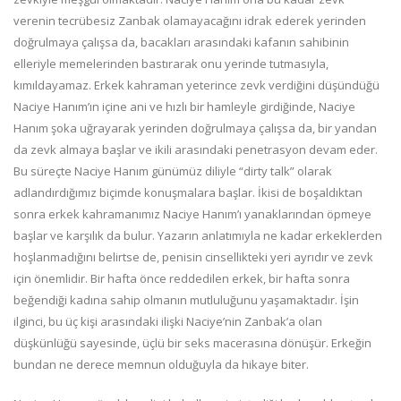
verenin tecrübesiz Zanbak olamayacağını idrak ederek yerinden
doğrulmaya çalışsa da, bacakları arasındaki kafanın sahibinin
elleriyle memelerinden bastırarak onu yerinde tutma­sıyla,
kımıldayamaz. Erkek kahraman yeterince zevk verdiğini düşündüğü
Naciye Hanım’ın içine ani ve hızlı bir hamleyle girdiğinde, Naciye
Hanım şoka uğrayarak yerinden doğrulmaya çalışsa da, bir yandan
da zevk almaya başlar ve ikili arasındaki penetrasyon devam eder.
Bu süreçte Naciye Hanım günümüz diliyle “dirty talk” olarak
adlandırdığımız biçimde konuşmalara başlar. İkisi de boşaldıktan
sonra erkek kahramanımız Naciye Hanım’ı yanaklarından öpmeye
başlar ve karşılık da bulur. Ya­zarın anlatımıyla ne kadar erkeklerden
hoşlanmadığını belirtse de, penisin cinsellikteki yeri ayrıdır ve zevk
için önemlidir. Bir hafta önce reddedilen erkek, bir hafta sonra
beğendiği kadına sahip olmanın mutluluğunu yaşamaktadır. İşin
ilginci, bu üç kişi arasındaki ilişki Naciye’nin Zanbak’a olan
düşkünlüğü sayesinde, üçlü bir seks macerasına dönüşür. Erkeğin
bundan ne derece memnun olduğuyla da hikaye biter.