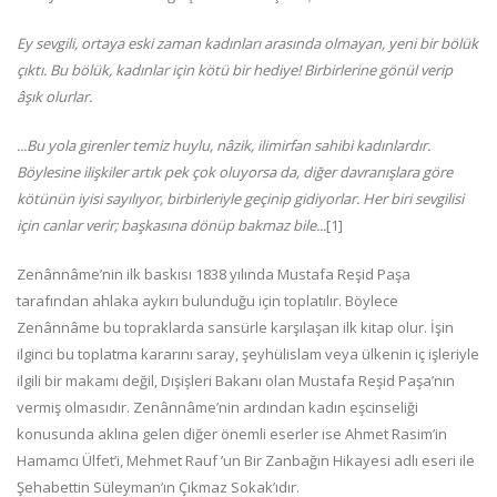
Ey sevgili, ortaya eski zaman kadınları arasında olmayan, yeni bir bölük
çıktı. Bu bölük, kadınlar için kötü bir hediye! Birbirlerine gönül verip
âşık olurlar.
...Bu yola girenler temiz huylu, nâzik, ilimirfan sahibi kadınlardır.
Böylesine ilişkiler artık pek çok oluyorsa da, diğer davranışlara göre
kötünün iyisi sayılıyor, birbirleriyle geçinip gidiyorlar. Her biri sevgilisi
için canlar verir; başka­sına dönüp bakmaz bile...
[1]
Zenânnâme’nin ilk baskısı 1838 yılında Mustafa Reşid Paşa
tarafından ahlaka aykırı bulunduğu için toplatılır. Böylece
Zenânnâme bu topraklar­da sansürle karşılaşan ilk kitap olur. İşin
ilginci bu toplatma kararını saray, şeyhülislam veya ül­kenin iç işleriyle
ilgili bir makamı değil, Dışişleri Bakanı olan Mustafa Reşid Paşa’nın
vermiş olma­sıdır. Zenânnâme’nin ardından kadın eşcinseliği
konusunda aklına gelen diğer önemli eserler ise Ahmet Rasim’in
Hamamcı Ülfet’i, Mehmet Ra­uf ’un Bir Zanbağın Hikayesi adlı eseri ile
Şeha­bettin Süleyman’ın Çıkmaz Sokak’ıdır.