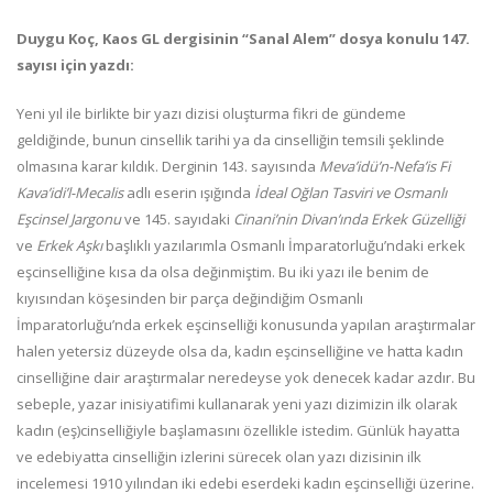
Duygu Koç, Kaos GL dergisinin “Sanal Alem” dosya konulu 147.
sayısı için yazdı:
Yeni yıl ile birlikte bir yazı dizisi oluşturma fikri de gündeme
geldiğinde, bunun cinsellik tarihi ya da cinselliğin temsili şeklinde
olmasına karar kıldık. Derginin 143. sayısında
Me­va’idü’n-Nefa’is Fi
Kava’idi’l-Mecalis
adlı eserin ışığında
İdeal Oğlan Tasviri ve Osmanlı
Eşcinsel Jargonu
ve 145. sayıdaki
Cina­ni’nin Divan’ında Erkek Güzelliği
ve
Erkek Aşkı
başlıklı yazılarımla Osmanlı İmparatorluğu’ndaki erkek
eşcinselliğine kısa da olsa değinmiştim. Bu iki yazı ile benim de
kıyısından köşesinden bir parça değindiğim Osmanlı
İmparatorluğu’nda erkek eşcinselliği konusunda yapılan araştırmalar
halen yetersiz düzeyde olsa da, kadın eşcinselliğine ve hatta kadın
cinselliği­ne dair araştırmalar neredeyse yok denecek kadar azdır. Bu
sebeple, yazar inisiyatifimi kullanarak yeni yazı dizimizin ilk olarak
kadın (eş)cinsel­liğiyle başlamasını özellikle istedim. Günlük hayatta
ve edebiyatta cinselliğin izlerini sürecek olan yazı dizisinin ilk
incelemesi 1910 yılından iki edebi eserdeki kadın eşcinselliği üzerine.