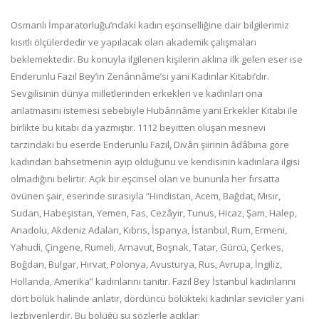
Osmanlı İmparatorluğu’ndaki kadın eşcinselliğine dair bilgilerimiz
kısıtlı ölçülerdedir ve yapı­lacak olan akademik çalışmaları
beklemektedir. Bu konuyla ilgilenen kişilerin aklına ilk gelen eser ise
Enderunlu Fazıl Bey’in Zenânnâme’si yani Kadınlar Kitabı’dır.
Sevgilisinin dünya millet­lerinden erkekleri ve kadınları ona
anlatmasını istemesi sebebiyle Hubânnâme yani Erkekler Kitabı ile
birlikte bu kitabı da yazmıştır. 1112 beyitten oluşan mesnevi
tarzındaki bu eserde Enderunlu Fazıl, Divân şiirinin âdâbına göre
kadından bahsetmenin ayıp olduğunu ve kendisi­nin kadınlara ilgisi
olmadığını belirtir. Açık bir eşcinsel olan ve bununla her fırsatta
övünen şair, eserinde sırasıyla “Hindistan, Acem, Bağdat, Mısır,
Sudan, Habeşistan, Yemen, Fas, Cezâyir, Tunus, Hicaz, Şam, Halep,
Anadolu, Akdeniz Adaları, Kıbrıs, İspanya, İstanbul, Rum, Ermeni,
Yahudi, Çingene, Rumeli, Ar­navut, Boşnak, Tatar, Gürcü, Çerkes,
Boğdan, Bulgar, Hırvat, Polonya, Avusturya, Rus, Avrupa, İngiliz,
Hollanda, Amerika” kadınlarını tanıtır. Fazıl Bey İstanbul kadınlarını
dört bölük halinde anlatır, dördüncü bölükteki kadınlar seviciler yani
lezbiyenlerdir. Bu bölüğü şu sözlerle açıklar;