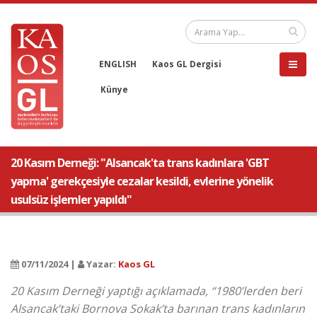
ENGLISH
Kaos GL Dergisi
Künye
20 Kasım Derneği: "Alsancak'ta trans kadınlara 'GBT
yapma' gerekçesiyle cezalar kesildi, evlerine yönelik
usulsüz işlemler yapıldı"
07/11/2024 |
Yazar:
Kaos GL
20 Kasım Derneği yaptığı açıklamada, “1980’lerden beri
Alsancak’taki Bornova Sokak’ta barınan trans kadınların