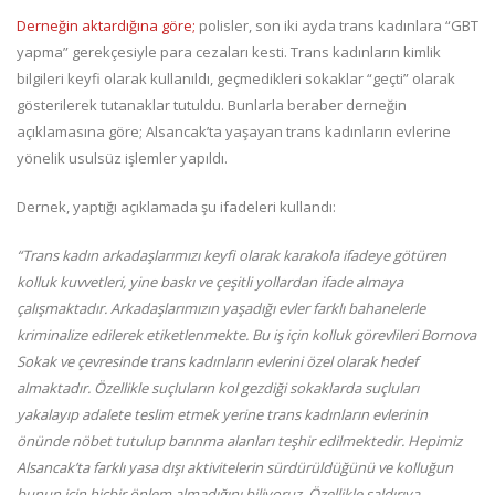
Derneğin aktardığına göre;
polisler, son iki ayda trans kadınlara “GBT
yapma” gerekçesiyle para cezaları kesti. Trans kadınların kimlik
bilgileri keyfi olarak kullanıldı, geçmedikleri sokaklar “geçti” olarak
gösterilerek tutanaklar tutuldu. Bunlarla beraber derneğin
açıklamasına göre; Alsancak’ta yaşayan trans kadınların evlerine
yönelik usulsüz işlemler yapıldı.
Dernek, yaptığı açıklamada şu ifadeleri kullandı:
“Trans kadın arkadaşlarımızı keyfi olarak karakola ifadeye götüren
kolluk kuvvetleri, yine baskı ve çeşitli yollardan ifade almaya
çalışmaktadır. Arkadaşlarımızın yaşadığı evler farklı bahanelerle
kriminalize edilerek etiketlenmekte. Bu iş için kolluk görevlileri Bornova
Sokak ve çevresinde trans kadınların evlerini özel olarak hedef
almaktadır. Özellikle suçluların kol gezdiği sokaklarda suçluları
yakalayıp adalete teslim etmek yerine trans kadınların evlerinin
önünde nöbet tutulup barınma alanları teşhir edilmektedir. Hepimiz
Alsancak’ta farklı yasa dışı aktivitelerin sürdürüldüğünü ve kolluğun
bunun için hiçbir önlem almadığını biliyoruz. Özellikle saldırıya