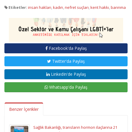
Etiketler:
insan hakları
,
kadın
,
nefret suçları
,
kent hakkı
,
barınma
Facebook'da Paylaş
Twitter'da Paylaş
LinkedIn'de Paylaş
Whatsapp'da Paylaş
Benzer İçerikler
Sağlık Bakanlığı, transların hormon ilaçlarına 21