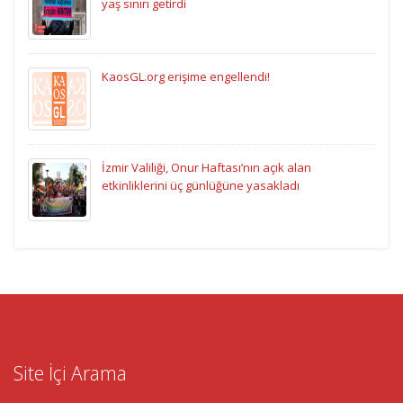
yaş sınırı getirdi
KaosGL.org erişime engellendi!
İzmir Valiliği, Onur Haftası’nın açık alan
etkinliklerini üç günlüğüne yasakladı
Site İçi Arama